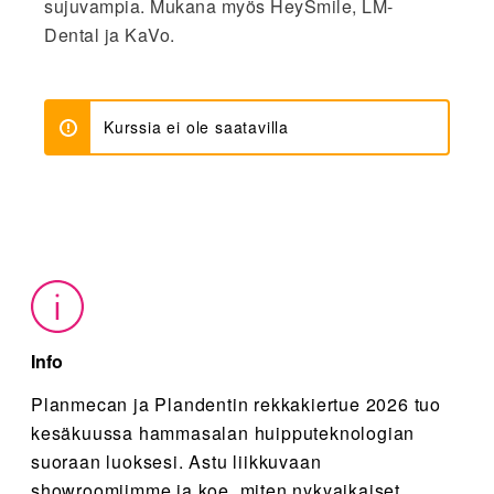
sujuvampia. Mukana myös HeySmile, LM-
Dental ja KaVo.
Kurssia ei ole saatavilla
Info
Planmecan ja Plandentin rekkakiertue 2026 tuo
kesäkuussa hammasalan huipputeknologian
suoraan luoksesi. Astu liikkuvaan
showroomiimme ja koe, miten nykyaikaiset