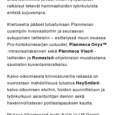
ratkaisut tekevät hammashoidon työnkuluista
entistä sujuvampia.
Kiertueella pääset tutustumaan Planmecan
uusimpiin innovaatioihin ja seuraavan
sukupolven laitteisiin – esittelyssä muun muassa
Pro-hoitokonesarjan uutuudet,
Planmeca Onyx™
-intraoraaliskanneri sekä
Planmeca Viso®
-
laitteiden ja
Romexis®
-ohjelmiston muodostama
saumaton kuvantamisratkaisu.
Kalvo-oikomisesta kiinnostuneille rekassa on
vuorostaan mahdollisuus tutustua
HeySmile®
-
kalvo-oikomisen etuihin, hoidon suunnitteluun ja
työnkulkuun asiantuntijan demon sekä
havainnollistavan potilastapauksen kautta.
Mukana liikenteessä myös KaVo ja LM-Dental.