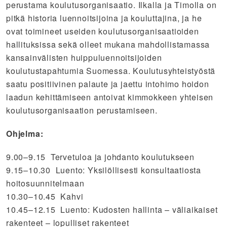
perustama koulutusorganisaatio. Ilkalla ja Timolla on
pitkä historia luennoitsijoina ja kouluttajina, ja he
ovat toimineet useiden koulutusorganisaatioiden
hallituksissa sekä olleet mukana mahdollistamassa
kansainvälisten huippuluennoitsijoiden
koulutustapahtumia Suomessa. Koulutusyhteistyöstä
saatu positiivinen palaute ja jaettu intohimo hoidon
laadun kehittämiseen antoivat kimmokkeen yhteisen
koulutusorganisaation perustamiseen.
Ohjelma:
9.00–9.15 Tervetuloa ja johdanto koulutukseen
9.15–10.30 Luento: Yksilöllisesti konsultaatiosta
hoitosuunnitelmaan
10.30–10.45 Kahvi
10.45–12.15 Luento: Kudosten hallinta – väliaikaiset
rakenteet – lopulliset rakenteet