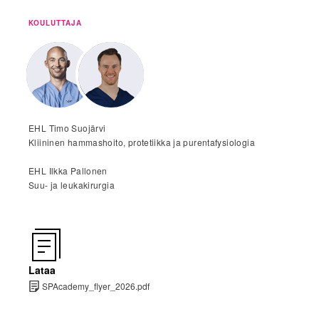
KOULUTTAJA
EHL Timo Suojärvi
Kliininen hammashoito, protetiikka ja purentafysiologia
EHL Ilkka Pallonen
Suu- ja leukakirurgia
Lataa
SPAcademy_flyer_2026.pdf