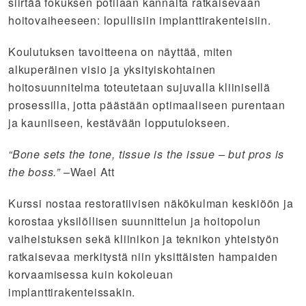
siirtää fokuksen potilaan kannalta ratkaisevaan
hoitovaiheeseen: lopullisiin implanttirakenteisiin.
Koulutuksen tavoitteena on näyttää, miten
alkuperäinen visio ja yksityiskohtainen
hoitosuunnitelma toteutetaan sujuvalla kliinisellä
prosessilla, jotta päästään optimaaliseen purentaan
ja kauniiseen, kestävään lopputulokseen.
“Bone sets the tone, tissue is the issue – but pros is
the boss.”
–Wael Att
Kurssi nostaa restoratiivisen näkökulman keskiöön ja
korostaa yksilöllisen suunnittelun ja hoitopolun
vaiheistuksen sekä kliinikon ja teknikon yhteistyön
ratkaisevaa merkitystä niin yksittäisten hampaiden
korvaamisessa kuin kokoleuan
implanttirakenteissakin.