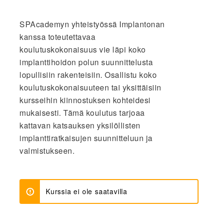
SPAcademyn yhteistyössä Implantonan
kanssa toteutettavaa
koulutuskokonaisuus vie läpi koko
implanttihoidon polun suunnittelusta
lopullisiin rakenteisiin. Osallistu koko
koulutuskokonaisuuteen tai yksittäisiin
kursseihin kiinnostuksen kohteidesi
mukaisesti. Tämä koulutus tarjoaa
kattavan katsauksen yksilöllisten
implanttiratkaisujen suunnitteluun ja
valmistukseen.
Kurssia ei ole saatavilla