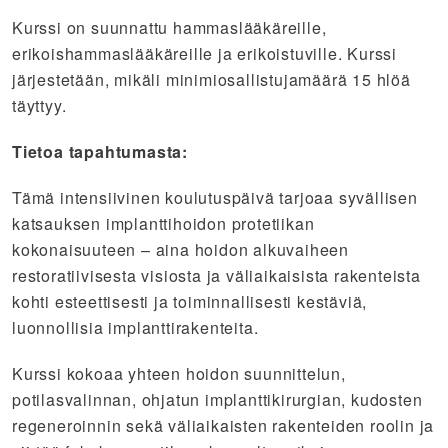
Kurssi on suunnattu hammaslääkäreille,
erikoishammaslääkäreille ja erikoistuville. Kurssi
järjestetään, mikäli minimiosallistujamäärä 15 hlöä
täyttyy.
Tietoa tapahtumasta:
Tämä intensiivinen koulutuspäivä tarjoaa syvällisen
katsauksen implanttihoidon protetiikan
kokonaisuuteen – aina hoidon alkuvaiheen
restoratiivisesta visiosta ja väliaikaisista rakenteista
kohti esteettisesti ja toiminnallisesti kestäviä,
luonnollisia implanttirakenteita.
Kurssi kokoaa yhteen hoidon suunnittelun,
potilasvalinnan, ohjatun implanttikirurgian, kudosten
regeneroinnin sekä väliaikaisten rakenteiden roolin ja