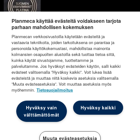
Planmeca käyttää evästeitä voidakseen tarjota
parhaan mahdollisen kokemuksen
Planmecan verkkosivustoilla käytetään evästeitä ja
vastaavia tekniikoita, joiden tarkoituksena on parantaa ja
personoida käyttökokemustasi, mahdollistaa mainonta
kolmansien osapuolten alustoilla sekä tuottaa tietoa siitä,
kuinka käytät sivustojamme, tuotteitamme ja
palveluitamme. Jos hyväksyt evästeiden käytön, salli kaikki
evästeet valitsemalla ”Hyväksy kaikki”. Voit lukea lisää
evästeistä ja muuttaa niitä koskevia asetuksia valitsemalla
”Muuta evästeasetuksia”. Voit muuttaa asetuksia myös
myöhemmin.
Tietosuojailmoitus
© Implantona
Hyväksy vain
Hyväksy kaikki
välttämättömät
Muuta evästeasetuksia