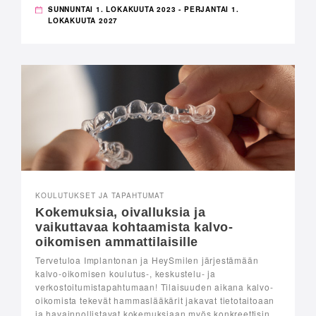
SUNNUNTAI 1. LOKAKUUTA 2023 - PERJANTAI 1.
LOKAKUUTA 2027
KOULUTUKSET JA TAPAHTUMAT
Kokemuksia, oivalluksia ja
vaikuttavaa kohtaamista kalvo-
oikomisen ammattilaisille
Tervetuloa Implantonan ja HeySmilen järjestämään
kalvo-oikomisen koulutus-, keskustelu- ja
verkostoitumistapahtumaan! Tilaisuuden aikana kalvo-
oikomista tekevät hammaslääkärit jakavat tietotaitoaan
ja havainnollistavat kokemuksiaan myös konkreettisin