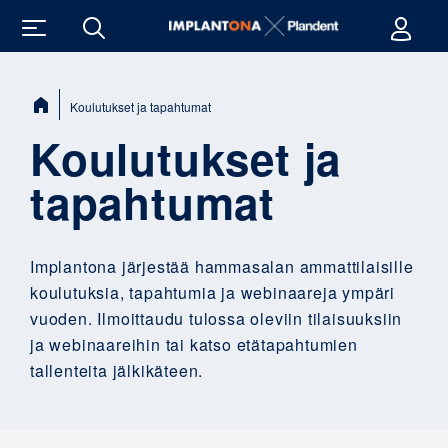
Sijainti:
Koulutukset ja tapahtumat
Koulutukset ja
tapahtumat
Implantona järjestää hammasalan ammattilaisille
koulutuksia, tapahtumia ja webinaareja ympäri
vuoden. Ilmoittaudu tulossa oleviin tilaisuuksiin
ja webinaareihin tai katso etätapahtumien
tallenteita jälkikäteen.