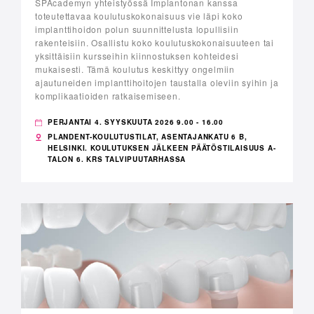
SPAcademyn yhteistyössä Implantonan kanssa
toteutettavaa koulutuskokonaisuus vie läpi koko
implanttihoidon polun suunnittelusta lopullisiin
rakenteisiin. Osallistu koko koulutuskokonaisuuteen tai
yksittäisiin kursseihin kiinnostuksen kohteidesi
mukaisesti. Tämä koulutus keskittyy ongelmiin
ajautuneiden implanttihoitojen taustalla oleviin syihin ja
komplikaatioiden ratkaisemiseen.
PERJANTAI 4. SYYSKUUTA 2026 9.00 - 16.00
PLANDENT-KOULUTUSTILAT, ASENTAJANKATU 6 B,
HELSINKI. KOULUTUKSEN JÄLKEEN PÄÄTÖSTILAISUUS A-
TALON 6. KRS TALVIPUUTARHASSA