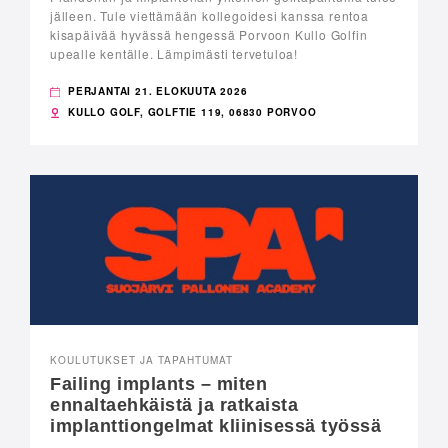
jälleen. Tule viettämään kollegoidesi kanssa rentoa
kisapäivää hyvässä hengessä Porvoon Kullo Golfin
upealle kentälle. Lämpimästi tervetuloa!
PERJANTAI 21. ELOKUUTA 2026
KULLO GOLF, GOLFTIE 119, 06830 PORVOO
KOULUTUKSET JA TAPAHTUMAT
Failing implants – miten
ennaltaehkäistä ja ratkaista
implanttiongelmat kliinisessä työssä