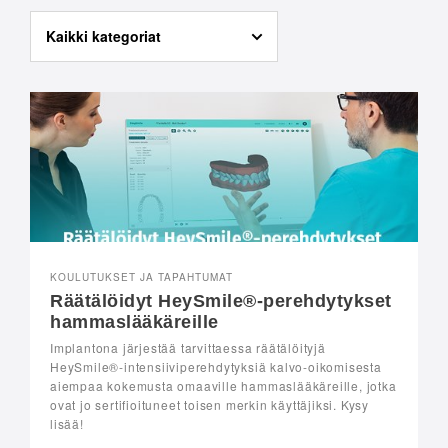
KOULUTUKSET JA TAPAHTUMAT
Räätälöidyt HeySmile®-perehdytykset
hammaslääkäreille
Implantona järjestää tarvittaessa räätälöityjä
HeySmile®-intensiiviperehdytyksiä kalvo-oikomisesta
aiempaa kokemusta omaaville hammaslääkäreille, jotka
ovat jo sertifioituneet toisen merkin käyttäjiksi. Kysy
lisää!