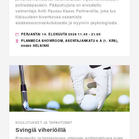
potilastapauksin. Pääpuhujana on arvostettu
valmentaja Antti Paussu Kasvu Partnersilta, joka tuo
tilaisuuteen kivenkovaa osaamista
asiakasvuorovaikutuksesta ja myynnin psykologiasta.
PERJANTAI 14. ELOKUUTA 2026 11.45 - 21.00
PLANMECA SHOWROOM, ASENTAJANKATU 6 A (1. KRS),
00880 HELSINKI
KOULUTUKSET JA TAPAHTUMAT
Svingiä viheriöillä
Plandentin ja Implantonan yhteinen golftapahtuma tulee