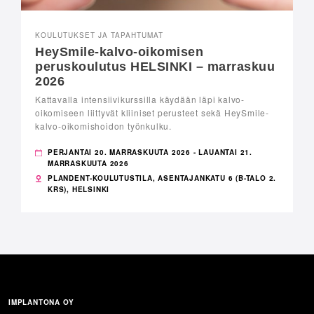
KOULUTUKSET JA TAPAHTUMAT
HeySmile-kalvo-oikomisen
peruskoulutus HELSINKI – marraskuu
2026
Kattavalla intensiivikurssilla käydään läpi kalvo-
oikomiseen liittyvät kliiniset perusteet sekä HeySmile-
kalvo-oikomishoidon työnkulku.
PERJANTAI 20. MARRASKUUTA 2026 - LAUANTAI 21.
MARRASKUUTA 2026
PLANDENT-KOULUTUSTILA, ASENTAJANKATU 6 (B-TALO 2.
KRS), HELSINKI
IMPLANTONA OY