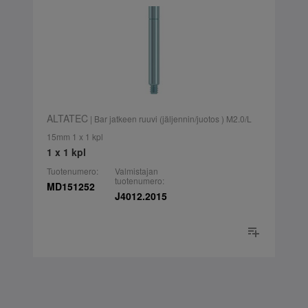
ALTATEC
| Bar jatkeen ruuvi (jäljennin/juotos ) M2.0/L
15mm 1 x 1 kpl
1 x 1 kpl
Tuotenumero:
Valmistajan
tuotenumero:
MD151252
J4012.2015