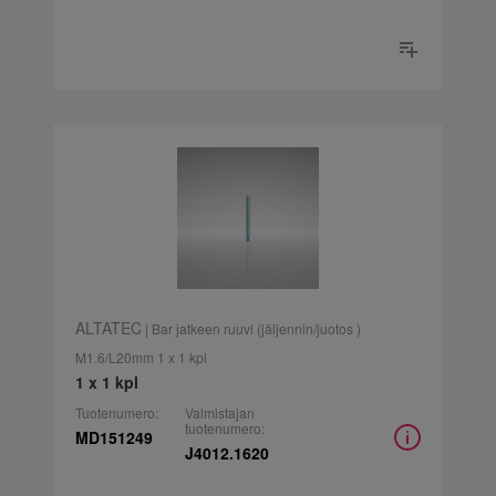
ALTATEC
| Bar jatkeen ruuvi (jäljennin/juotos )
M1.6/L20mm 1 x 1 kpl
1 x 1 kpl
Tuotenumero:
Valmistajan
tuotenumero:
MD151249
J4012.1620