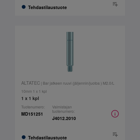
Tehdastilaustuote
ALTATEC
| Bar jatkeen ruuvi (jäljennin/juotos ) M2.0/L
10mm 1 x 1 kpl
1 x 1 kpl
Tuotenumero:
Valmistajan
tuotenumero:
MD151251
J4012.2010
Tehdastilaustuote