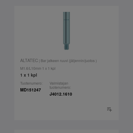
ALTATEC
| Bar jatkeen ruuvi (jäljennin/juotos )
M1.6/L10mm 1 x 1 kpl
1 x 1 kpl
Tuotenumero:
Valmistajan
tuotenumero:
MD151247
J4012.1610