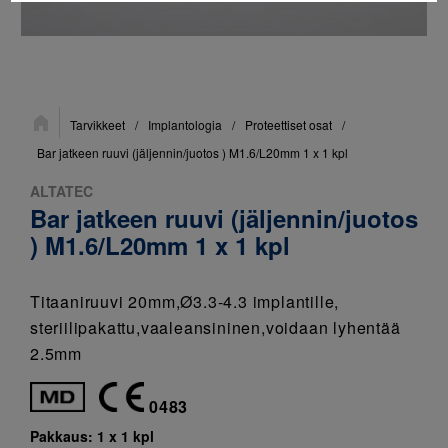
Sijainti:
Tarvikkeet
/
Implantologia
/
Proteettiset osat
/
Bar jatkeen ruuvi (jäljennin/juotos ) M1.6/L20mm 1 x 1 kpl
ALTATEC
Bar jatkeen ruuvi (jäljennin/juotos
) M1.6/L20mm 1 x 1 kpl
Titaaniruuvi 20mm,Ø3.3-4.3 implantille,
steriilipakattu,vaaleansininen,voidaan lyhentää
2.5mm
0483
Pakkaus:
1 x 1 kpl