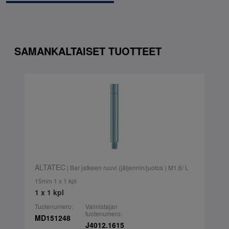
SAMANKALTAISET TUOTTEET
ALTATEC
| Bar jatkeen ruuvi (jäljennin/juotos ) M1.6/ L
15mm 1 x 1 kpl
1 x 1 kpl
Tuotenumero:
Valmistajan
tuotenumero:
MD151248
J4012.1615