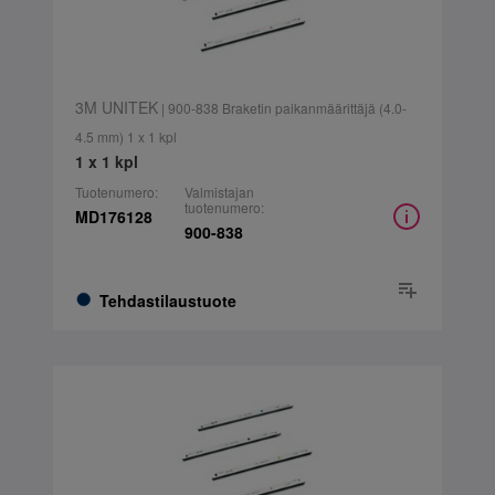
3M UNITEK
| 900-838 Braketin paikanmäärittäjä (4.0-
4.5 mm) 1 x 1 kpl
1 x 1 kpl
Tuotenumero:
Valmistajan
tuotenumero:
MD176128
900-838
Tehdastilaustuote