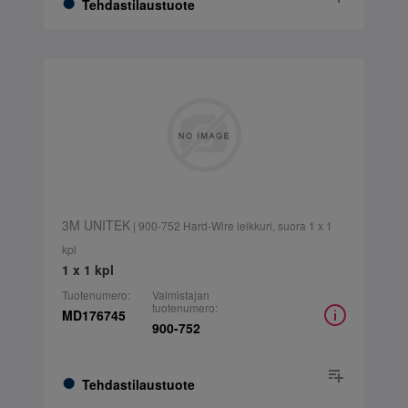
Tehdastilaustuote
3M UNITEK
| 900-752 Hard-Wire leikkuri, suora 1 x 1
kpl
1 x 1 kpl
Tuotenumero:
Valmistajan
tuotenumero:
MD176745
900-752
Tehdastilaustuote