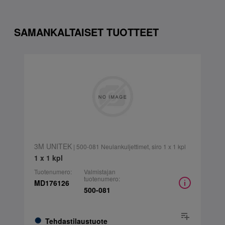
SAMANKALTAISET TUOTTEET
3M UNITEK
| 500-081 Neulankuljettimet, siro 1 x 1 kpl
1 x 1 kpl
Tuotenumero:
Valmistajan
tuotenumero:
MD176126
500-081
Tehdastilaustuote