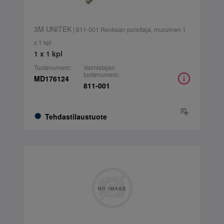
3M UNITEK
| 811-001 Renkaan purettaja, muovinen 1
x 1 kpl
1 x 1 kpl
Tuotenumero:
Valmistajan
tuotenumero:
MD176124
811-001
Tehdastilaustuote