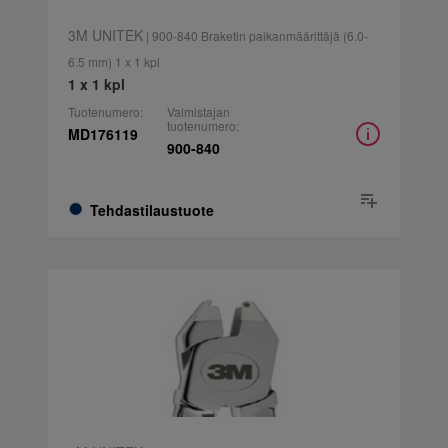
3M UNITEK
| 900-840 Braketin paikanmäärittäjä (6.0-
6.5 mm) 1 x 1 kpl
1 x 1 kpl
Tuotenumero:
Valmistajan
tuotenumero:
MD176119
900-840
Tehdastilaustuote