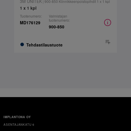
3M UNITEK
| 900-850 Kiinnikkeenpoistopihdit 1 x 1 kpl
1 x 1 kpl
Tuotenumero:
Valmistajan
tuotenumero:
MD176129
900-850
Tehdastilaustuote
IMPLANTONA OY
ASENTAJANKATU 6