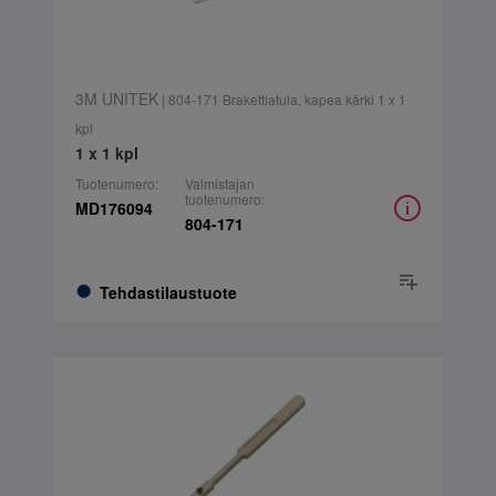
3M UNITEK
| 804-171 Brakettiatula, kapea kärki 1 x 1
kpl
1 x 1 kpl
Tuotenumero:
Valmistajan
tuotenumero:
MD176094
804-171
Tehdastilaustuote