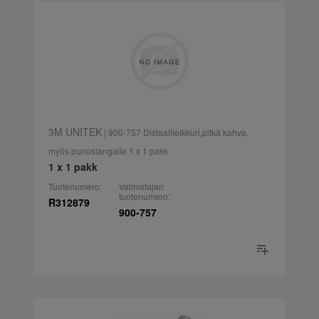
3M UNITEK
| 900-757 Distaalileikkuri,pitkä kahva,
myös punoslangalle 1 x 1 pakk
1 x 1 pakk
Tuotenumero:
Valmistajan
tuotenumero:
R312879
900-757