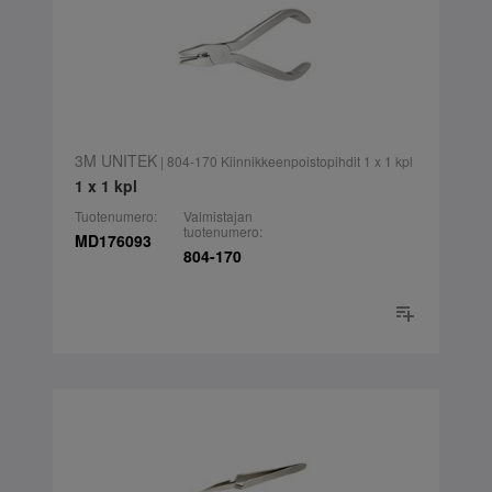
3M UNITEK
| 804-170 Kiinnikkeenpoistopihdit 1 x 1 kpl
1 x 1 kpl
Tuotenumero:
Valmistajan
tuotenumero:
MD176093
804-170