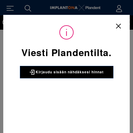
Kirjaudu sisään nähdäksesi hinnat. Tarvitsetko tunnukset
verkkokauppaan? Tilaa ne
Sijainti:
Tarvikkeet
/
Käsi-instrumentit
/
Oikomisen instrumentit
/
500-081 Neulankuljettimet, siro 1 x 1 kpl
Viesti Plandentilta.
3M UNITEK
500-081 Neulankuljettimet, siro 1
x 1 kpl
Kirjaudu sisään nähdäksesi hinnat
Sirokärkinen neulankuljetin, vain
kumiligatuuralle. Porrastettu lukko kädensijassa.
Kokonaispituus noin 14 cm.
Pakkaus:
1 x 1 kpl