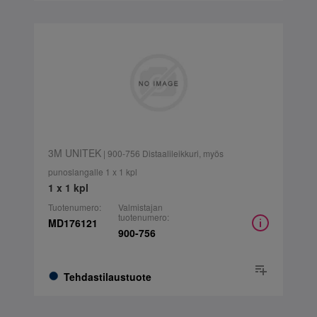
3M UNITEK
| 900-756 Distaalileikkuri, myös
punoslangalle 1 x 1 kpl
1 x 1 kpl
Tuotenumero:
Valmistajan
tuotenumero:
MD176121
900-756
Tehdastilaustuote