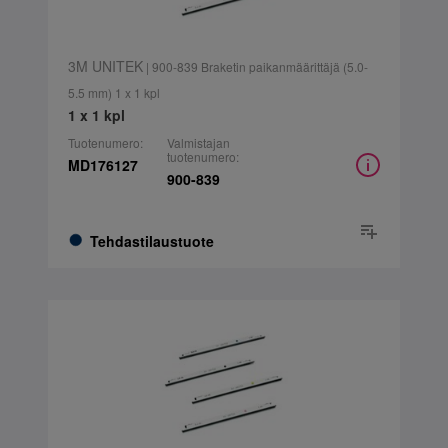
3M UNITEK
| 900-839 Braketin paikanmäärittäjä (5.0-
5.5 mm) 1 x 1 kpl
1 x 1 kpl
Tuotenumero:
Valmistajan
tuotenumero:
MD176127
900-839
Tehdastilaustuote