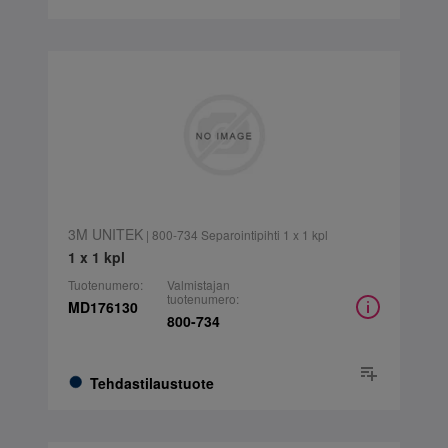
3M UNITEK
| 800-734 Separointipihti 1 x 1 kpl
1 x 1 kpl
Tuotenumero:
Valmistajan
tuotenumero:
MD176130
800-734
Tehdastilaustuote