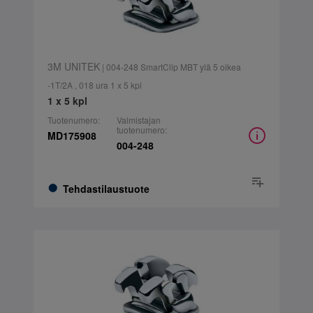
3M UNITEK
| 004-248 SmartClip MBT ylä 5 oikea
-1T/2A , 018 ura 1 x 5 kpl
1 x 5 kpl
Tuotenumero:
Valmistajan
tuotenumero:
MD175908
004-248
Tehdastilaustuote