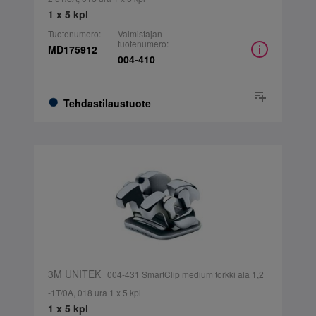
1 x 5 kpl
Tuotenumero:
Valmistajan
tuotenumero:
MD175912
004-410
Tehdastilaustuote
3M UNITEK
| 004-431 SmartClip medium torkki ala 1,2
-1T/0A, 018 ura 1 x 5 kpl
1 x 5 kpl