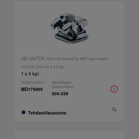
3M UNITEK
| 004-239 SmartClip MBT ala 4 vasen
-12T/2A, 018 ura 1 x 5 kpl
1 x 5 kpl
Tuotenumero:
Valmistajan
tuotenumero:
MD175905
004-239
Tehdastilaustuote