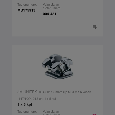
Tuotenumero:
Valmistajan
tuotenumero:
MD175913
004-431
3M UNITEK
| 004-6011 SmartClip MBT ylä 6 vasen
-14T/10Of, 018 ura 1 x 5 kpl
1 x 5 kpl
Tuotenumero:
Valmistajan
tuotenumero: