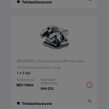
Tehdastilaustuote
3M UNITEK
| 004-233 SmartClip MBT ala 3 vasen
-6T/3A koukulla, 018 ura 1 x 5 kpl
1 x 5 kpl
Tuotenumero:
Valmistajan
tuotenumero:
MD175903
004-233
Tehdastilaustuote