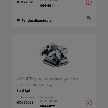
MD177090
004-6011
Tehdastilaustuote
3M UNITEK
| 004-6022 SmartClip ylä 6 oikea
-14T/10Of, 018 ura 1 x 5 kpl
1 x 5 kpl
Tuotenumero:
Valmistajan
tuotenumero:
MD177091
004-6022