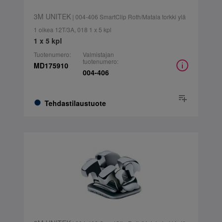
3M UNITEK
| 004-406 SmartClip Roth/Matala torkki ylä
1 oikea 12T/3A, 018 1 x 5 kpl
1 x 5 kpl
Tuotenumero:
Valmistajan
tuotenumero:
MD175910
004-406
Tehdastilaustuote