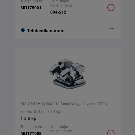
Tuotenumero:
Valmistajan
tuotenumero:
MD175901
004-212
Tehdastilaustuote
3M UNITEK
| 004-213 SmartClip ylä 3 vasen 0T/8A
koukku, 018 ura 1 x 5 kpl
1 x 5 kpl
Tuotenumero:
Valmistajan
tuotenumero:
MD177088