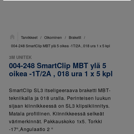
Sijainti:
Tarvikkeet
/
Oikominen
/
Braketit
/
004-248 SmartClip MBT ylä 5 oikea -1T/2A , 018 ura 1 x 5 kpl
3M UNITEK
004-248 SmartClip MBT ylä 5
oikea -1T/2A , 018 ura 1 x 5 kpl
SmartClip SL3 itseligeeraava braketti MBT-
tekniikalla ja 018 uralla. Perinteisen luukun
sijaan kiinnikkeessä on SL3 klipsikiinnitys.
Matala profiilinen. Kiinnikkeessä selkeät
värimerkinnät. Pakkauskoko 1x5. Torkki
-17°,Angulaatio 2 °