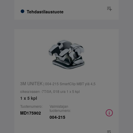
Tehdastilaustuote
3M UNITEK
| 004-215 SmartClip MBT ylä 4,5
oikea/vasen -7T/0A, 018 ura 1 x 5 kpl
1 x 5 kpl
Tuotenumero:
Valmistajan
tuotenumero:
MD175902
004-215