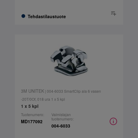
Tehdastilaustuote
3M UNITEK
| 004-6033 SmartClip ala 6 vasen
-20T/0Of, 018 ura 1 x 5 kpl
1 x 5 kpl
Tuotenumero:
Valmistajan
tuotenumero:
MD177092
004-6033