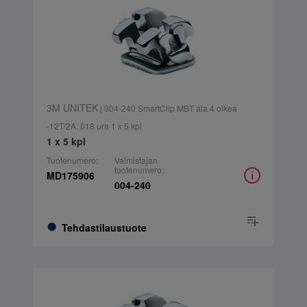
3M UNITEK
| 004-240 SmartClip MBT ala 4 oikea
-12T/2A, 018 ura 1 x 5 kpl
1 x 5 kpl
Tuotenumero:
Valmistajan
tuotenumero:
MD175906
004-240
Tehdastilaustuote