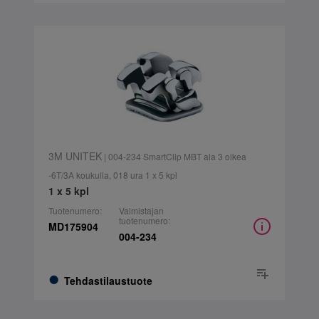
3M UNITEK
| 004-234 SmartClip MBT ala 3 oikea
-6T/3A koukulla, 018 ura 1 x 5 kpl
1 x 5 kpl
Tuotenumero:
Valmistajan
tuotenumero:
MD175904
004-234
Tehdastilaustuote