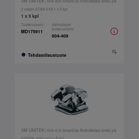
3M UNITEK
| 004-409 SmartClip Roth/Matala torkki ylä
2 vasen 5T/8A 018 1 x 5 kpl
1 x 5 kpl
Tuotenumero:
Valmistajan
tuotenumero:
MD175911
004-409
Tehdastilaustuote
3M UNITEK
| 004-410 SmartClip Roth/Matala torkki ylä
2 5T/8A, 018 ura 1 x 5 kpl