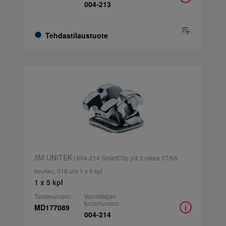
004-213
Tehdastilaustuote
3M UNITEK
| 004-214 SmartClip ylä 3 oikea 0T/8A
koukku, 018 ura 1 x 5 kpl
1 x 5 kpl
Tuotenumero:
Valmistajan
tuotenumero:
MD177089
004-214