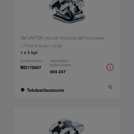
3M UNITEK
| 004-247 SmartClip MBT ala 5 vasen
-17T/2A, 018 ura 1 x 5 kpl
1 x 5 kpl
Tuotenumero:
Valmistajan
tuotenumero:
MD175907
004-247
Tehdastilaustuote