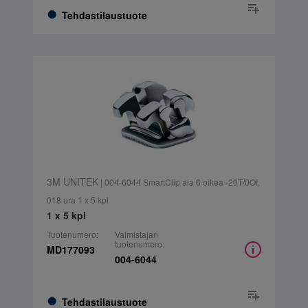
Tehdastilaustuote
3M UNITEK
| 004-6044 SmartClip ala 6 oikea -20T/0Of,
018 ura 1 x 5 kpl
1 x 5 kpl
Tuotenumero:
Valmistajan
tuotenumero:
MD177093
004-6044
Tehdastilaustuote