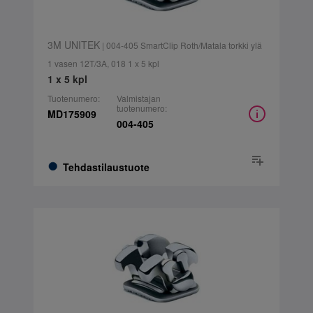
3M UNITEK
| 004-405 SmartClip Roth/Matala torkki ylä
1 vasen 12T/3A, 018 1 x 5 kpl
1 x 5 kpl
Tuotenumero:
Valmistajan
tuotenumero:
MD175909
004-405
Tehdastilaustuote