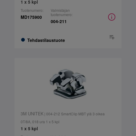
1 x 5 kpl
Tuotenumero:
Valmistajan
tuotenumero:
MD175900
004-211
Tehdastilaustuote
3M UNITEK
| 004-212 SmartClip MBT ylä 3 oikea
0T/8A, 018 ura 1 x 5 kpl
1 x 5 kpl