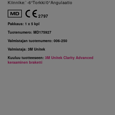
Kiinnike:`-6°Torkki/0°Angulaatio
2797
Pakkaus:
1 x 5 kpl
Tuotenumero:
MD175927
Valmistajan tuotenumero:
006-250
Valmistaja:
3M Unitek
Kuuluu tuotteeseen:
3M Unitek Clarity Advanced
keraaminen braketti