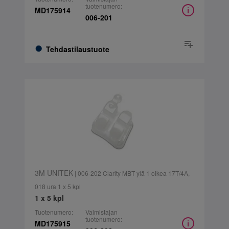
tuotenumero:
MD175914
006-201
Tehdastilaustuote
3M UNITEK
| 006-202 Clarity MBT ylä 1 oikea 17T/4A,
018 ura 1 x 5 kpl
1 x 5 kpl
Tuotenumero:
Valmistajan
tuotenumero:
MD175915