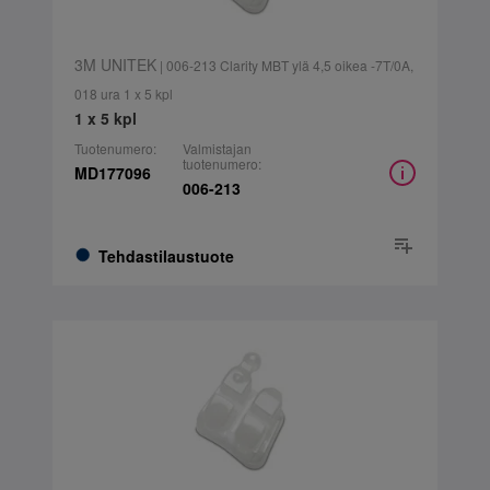
3M UNITEK
| 006-213 Clarity MBT ylä 4,5 oikea -7T/0A,
018 ura 1 x 5 kpl
1 x 5 kpl
Tuotenumero:
Valmistajan
tuotenumero:
MD177096
006-213
Tehdastilaustuote