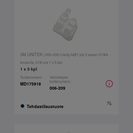
3M UNITEK
| 006-209 Clarity MBT ylä 3 vasen 0T/8A
koukulla, 018 ura 1 x 5 kpl
1 x 5 kpl
Tuotenumero:
Valmistajan
tuotenumero:
MD175918
006-209
Tehdastilaustuote