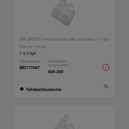
3M UNITEK
| 006-259 Clarity MBT ala 5 vasen -17T/2A,
018 ura 1 x 5 kpl
1 x 5 kpl
Tuotenumero:
Valmistajan
tuotenumero:
MD177097
006-259
Tehdastilaustuote