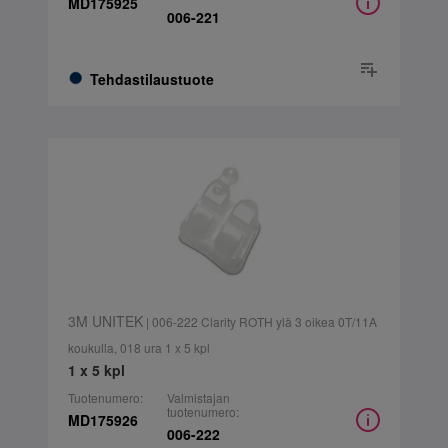
MD175925
006-221
Tehdastilaustuote
3M UNITEK
| 006-222 Clarity ROTH ylä 3 oikea 0T/11A
koukulla, 018 ura 1 x 5 kpl
1 x 5 kpl
Tuotenumero:
Valmistajan
tuotenumero:
MD175926
006-222