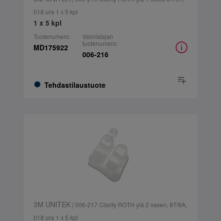
018 ura 1 x 5 kpl
1 x 5 kpl
Tuotenumero:
Valmistajan
tuotenumero:
MD175922
006-216
Tehdastilaustuote
3M UNITEK
| 006-217 Clarity ROTH ylä 2 vasen, 8T/9A,
018 ura 1 x 5 kpl