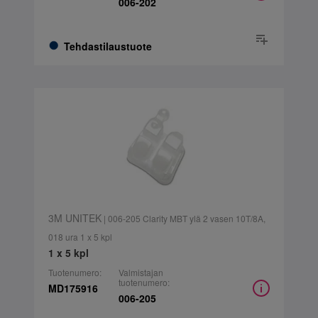
006-202
Tehdastilaustuote
3M UNITEK
| 006-205 Clarity MBT ylä 2 vasen 10T/8A,
018 ura 1 x 5 kpl
1 x 5 kpl
Tuotenumero:
Valmistajan
tuotenumero:
MD175916
006-205