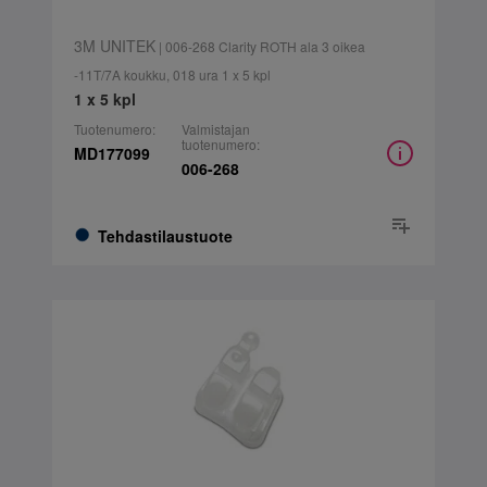
3M UNITEK
| 006-268 Clarity ROTH ala 3 oikea
-11T/7A koukku, 018 ura 1 x 5 kpl
1 x 5 kpl
Tuotenumero:
Valmistajan
tuotenumero:
MD177099
006-268
Tehdastilaustuote