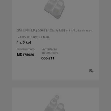
3M UNITEK
| 006-211 Clarity MBT ylä 4,5 oikea/vasen
-7T/0A, 018 ura 1 x 5 kpl
1 x 5 kpl
Tuotenumero:
Valmistajan
tuotenumero:
MD175920
006-211