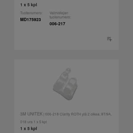
1 x 5 kpl
Tuotenumero:
Valmistajan
tuotenumero:
MD175923
006-217
3M UNITEK
| 006-218 Clarity ROTH ylä 2 oikea, 8T/9A,
018 ura 1 x 5 kpl
1 x 5 kpl