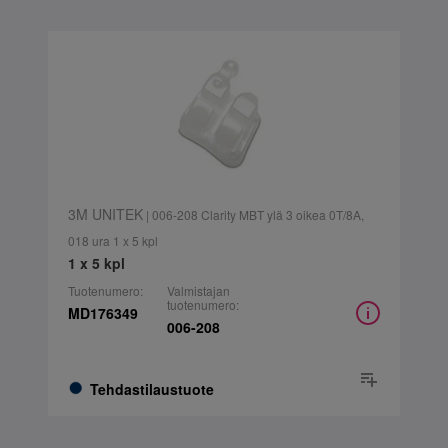
3M UNITEK
| 006-208 Clarity MBT ylä 3 oikea 0T/8A,
018 ura 1 x 5 kpl
1 x 5 kpl
Tuotenumero:
Valmistajan
tuotenumero:
MD176349
006-208
Tehdastilaustuote