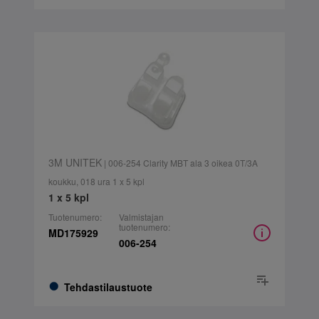
3M UNITEK
| 006-254 Clarity MBT ala 3 oikea 0T/3A
koukku, 018 ura 1 x 5 kpl
1 x 5 kpl
Tuotenumero:
Valmistajan
tuotenumero:
MD175929
006-254
Tehdastilaustuote