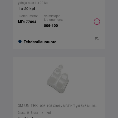
ylös ja alas 1 x 20 kpl
1 x 20 kpl
Tuotenumero:
Valmistajan
tuotenumero:
MD177094
006-100
Tehdastilaustuote
3M UNITEK
| 006-105 Clarity MBT KIT ylä 5+5 koukku
3:ssa, 018 ura 1 x 1 kpl