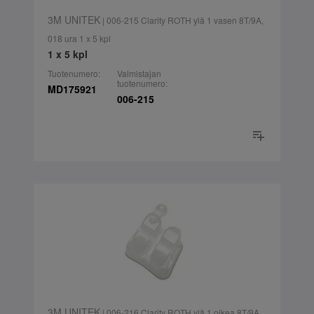
3M UNITEK
| 006-215 Clarity ROTH ylä 1 vasen 8T/9A,
018 ura 1 x 5 kpl
1 x 5 kpl
Tuotenumero:
Valmistajan
tuotenumero:
MD175921
006-215
3M UNITEK
| 006-216 Clarity ROTH ylä 1 oikea 8T/9A,