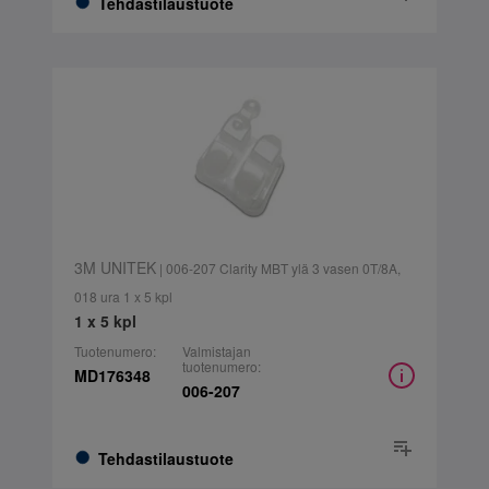
Tehdastilaustuote
3M UNITEK
| 006-207 Clarity MBT ylä 3 vasen 0T/8A,
018 ura 1 x 5 kpl
1 x 5 kpl
Tuotenumero:
Valmistajan
tuotenumero:
MD176348
006-207
Tehdastilaustuote