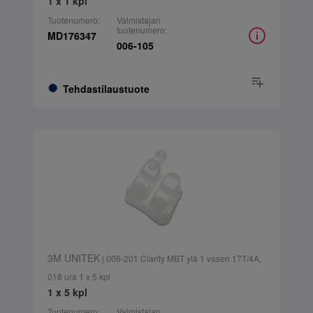
1 x 1 kpl
Tuotenumero:
Valmistajan
tuotenumero:
MD176347
006-105
Tehdastilaustuote
3M UNITEK
| 006-201 Clarity MBT ylä 1 vasen 17T/4A,
018 ura 1 x 5 kpl
1 x 5 kpl
Tuotenumero:
Valmistajan