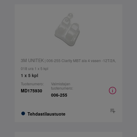
3M UNITEK
| 006-255 Clarity MBT ala 4 vasen -12T/2A,
018 ura 1 x 5 kpl
1 x 5 kpl
Tuotenumero:
Valmistajan
tuotenumero:
MD175930
006-255
Tehdastilaustuote