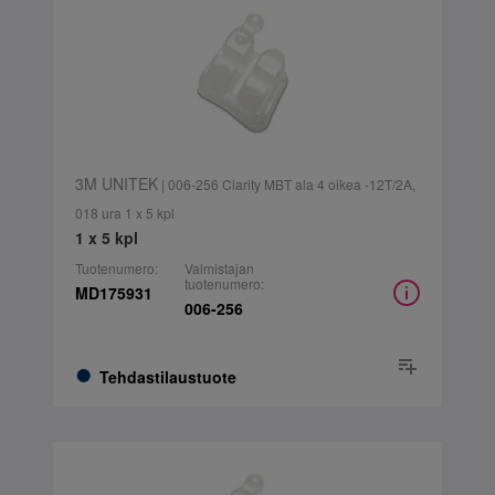
3M UNITEK
| 006-256 Clarity MBT ala 4 oikea -12T/2A,
018 ura 1 x 5 kpl
1 x 5 kpl
Tuotenumero:
Valmistajan
tuotenumero:
MD175931
006-256
Tehdastilaustuote