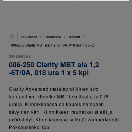
Sijainti:
Tarvikkeet
/
Oikominen
/
Braketit
/
006-250 Clarity MBT ala 1,2 -6T/0A, 018 ura 1 x 5 kpl
3M UNITEK
006-250 Clarity MBT ala 1,2
-6T/0A, 018 ura 1 x 5 kpl
Clarity Advanced matalaprofiilinen siro
keraaminen kiinnike MBT-tekniikalla ja 018
uralla. Kiinnikkeessä on kaunis hampaan
sävyinen väri. Kiinnikkeen reunat on sileät ja
pyöristetyt. Kiinnikkeessä selkeät värimerkinnät.
Pakkauskoko 1x5.