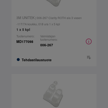
3M UNITEK
| 006-267 Clarity ROTH ala 3 vasen
-11T/7A koukku, 018 ura 1 x 5 kpl
1 x 5 kpl
Tuotenumero:
Valmistajan
tuotenumero:
MD177098
006-267
Tehdastilaustuote