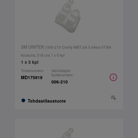
3M UNITEK
| 006-210 Clarity MBT ylä 3 oikea 0T/8A
koukulla, 018 ura 1 x 5 kpl
1 x 5 kpl
Tuotenumero:
Valmistajan
tuotenumero:
MD175919
006-210
Tehdastilaustuote