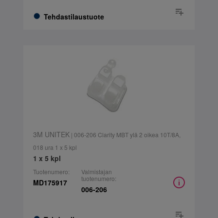
Tehdastilaustuote
3M UNITEK
| 006-206 Clarity MBT ylä 2 oikea 10T/8A,
018 ura 1 x 5 kpl
1 x 5 kpl
Tuotenumero:
Valmistajan
tuotenumero:
MD175917
006-206