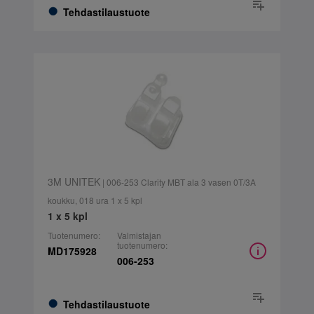
Tehdastilaustuote
3M UNITEK
| 006-253 Clarity MBT ala 3 vasen 0T/3A
koukku, 018 ura 1 x 5 kpl
1 x 5 kpl
Tuotenumero:
Valmistajan
tuotenumero:
MD175928
006-253
Tehdastilaustuote