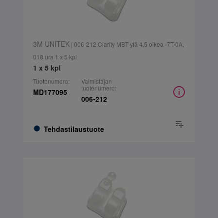
3M UNITEK
| 006-212 Clarity MBT ylä 4,5 oikea -7T/0A,
018 ura 1 x 5 kpl
1 x 5 kpl
Tuotenumero:
Valmistajan
tuotenumero:
MD177095
006-212
Tehdastilaustuote