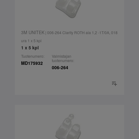
3M UNITEK
| 006-264 Clarity ROTH ala 1,2 -1T/0A, 018
ura 1 x 5 kpl
1 x 5 kpl
Tuotenumero:
Valmistajan
tuotenumero:
MD175932
006-264