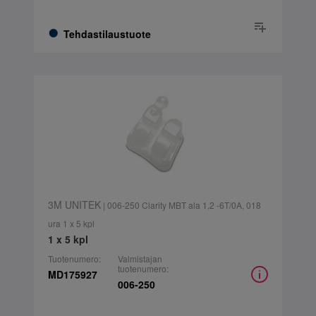
Tehdastilaustuote
3M UNITEK
| 006-250 Clarity MBT ala 1,2 -6T/0A, 018
ura 1 x 5 kpl
1 x 5 kpl
Tuotenumero:
Valmistajan
tuotenumero:
MD175927
006-250