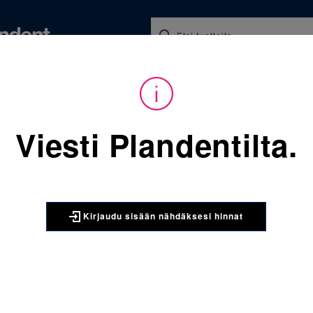
Koulutukset ja tapahtumat
Ajankohtaista
Yritykse
audu sisään nähdäksesi hinnat. Tarvitsetko tunnukset verkkokauppaan? 
Viesti Plandentilta.
Sijainti:
Tarvikkeet
/
Oikom
006-267 Clarity ROTH ala 3
3M UNITEK
Kirjaudu sisään nähdäksesi hinnat
006-267 C
-11T/7A ko
Clarity Advanced ke