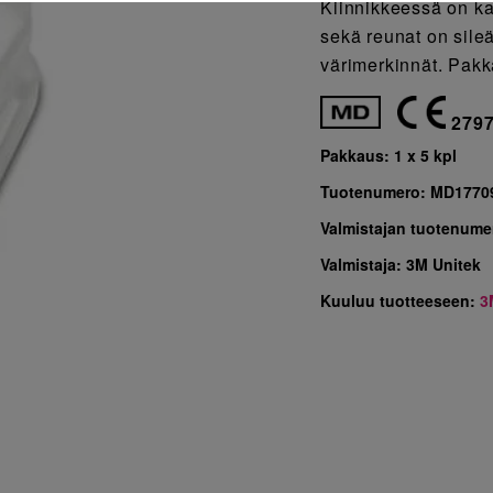
Kiinnikkeessä on ka
sekä reunat on sileä
värimerkinnät. Pakk
279
Pakkaus:
1 x 5 kpl
Tuotenumero:
MD1770
Valmistajan tuotenume
Valmistaja:
3M Unitek
Kuuluu tuotteeseen:
3