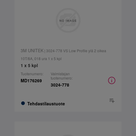
3M UNITEK
| 3024-778 VS Low Profile ylä 2 oikea
10T/8A, 018 ura 1 x 5 kpl
1 x 5 kpl
Tuotenumero:
Valmistajan
tuotenumero:
MD176269
3024-778
Tehdastilaustuote