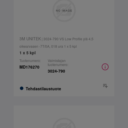
3M UNITEK
| 3024-790 VS Low Profile ylä 4,5
oikea/vasen -7T/0A, 018 ura 1 x 5 kpl
1 x 5 kpl
Tuotenumero:
Valmistajan
tuotenumero:
MD176270
3024-790
Tehdastilaustuote