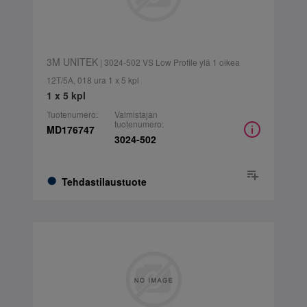
3M UNITEK
| 3024-502 VS Low Profile ylä 1 oikea
12T/5A, 018 ura 1 x 5 kpl
1 x 5 kpl
Tuotenumero:
Valmistajan
tuotenumero:
MD176747
3024-502
Tehdastilaustuote