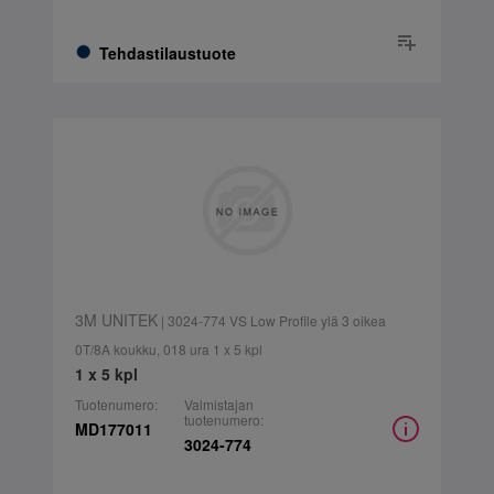
Tehdastilaustuote
3M UNITEK
| 3024-774 VS Low Profile ylä 3 oikea
0T/8A koukku, 018 ura 1 x 5 kpl
1 x 5 kpl
Tuotenumero:
Valmistajan
tuotenumero:
MD177011
3024-774