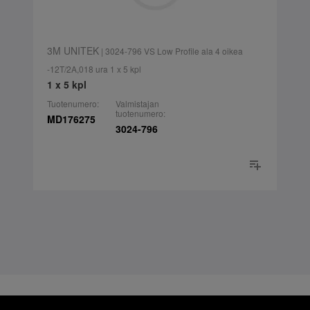
3M UNITEK
| 3024-796 VS Low Profile ala 4 oikea
-12T/2A,018 ura 1 x 5 kpl
1 x 5 kpl
Tuotenumero:
Valmistajan
tuotenumero:
MD176275
3024-796