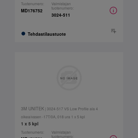
Tuotenumero:
Valmistajan
tuotenumero:
MD176752
3024-511
Tehdastilaustuote
3M UNITEK
| 3024-517 VS Low Profile ala 4
oikea/vasen -17T/0A, 018 ura 1 x 5 kpl
1 x 5 kpl
Tuotenumero:
Valmistajan
tuotenumero: