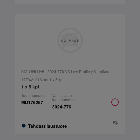
3M UNITEK
| 3024-776 VS Low Profile ylä 1 oikea
17T/4A, 018 ura 1 x 5 kpl
1 x 5 kpl
Tuotenumero:
Valmistajan
tuotenumero:
MD176267
3024-776
Tehdastilaustuote