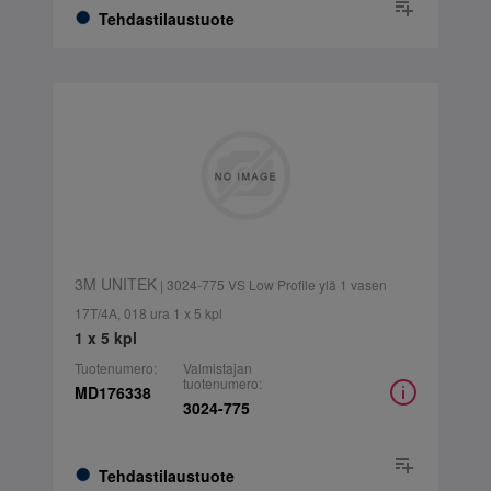
Tehdastilaustuote
3M UNITEK
| 3024-775 VS Low Profile ylä 1 vasen
17T/4A, 018 ura 1 x 5 kpl
1 x 5 kpl
Tuotenumero:
Valmistajan
tuotenumero:
MD176338
3024-775
Tehdastilaustuote