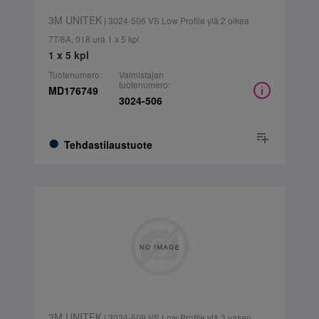
3M UNITEK
| 3024-506 VS Low Profile ylä 2 oikea
7T/8A, 018 ura 1 x 5 kpl
1 x 5 kpl
Tuotenumero:
Valmistajan
tuotenumero:
MD176749
3024-506
Tehdastilaustuote
3M UNITEK
| 3024-509 VS Low Profile ylä 3 vasen