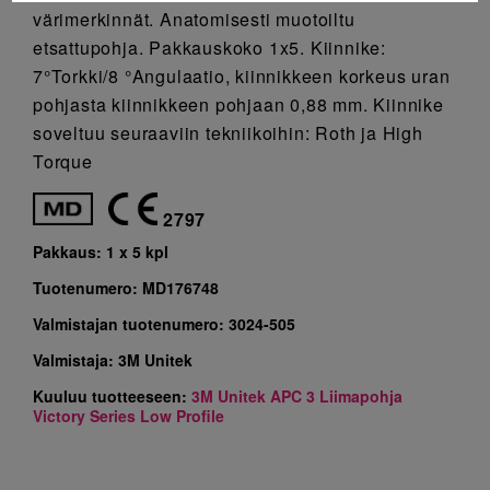
värimerkinnät. Anatomisesti muotoiltu
etsattupohja. Pakkauskoko 1x5. Kiinnike:
7°Torkki/8 °Angulaatio, kiinnikkeen korkeus uran
pohjasta kiinnikkeen pohjaan 0,88 mm. Kiinnike
soveltuu seuraaviin tekniikoihin: Roth ja High
Torque
2797
Pakkaus:
1 x 5 kpl
Tuotenumero:
MD176748
Valmistajan tuotenumero:
3024-505
Valmistaja:
3M Unitek
Kuuluu tuotteeseen:
3M Unitek APC 3 Liimapohja
Victory Series Low Profile