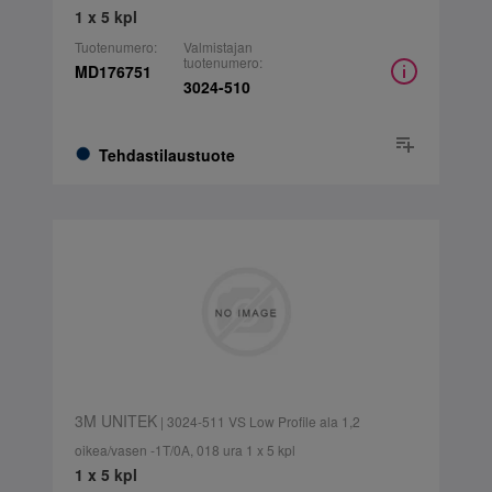
1 x 5 kpl
Tuotenumero:
Valmistajan
tuotenumero:
MD176751
3024-510
Tehdastilaustuote
3M UNITEK
| 3024-511 VS Low Profile ala 1,2
oikea/vasen -1T/0A, 018 ura 1 x 5 kpl
1 x 5 kpl