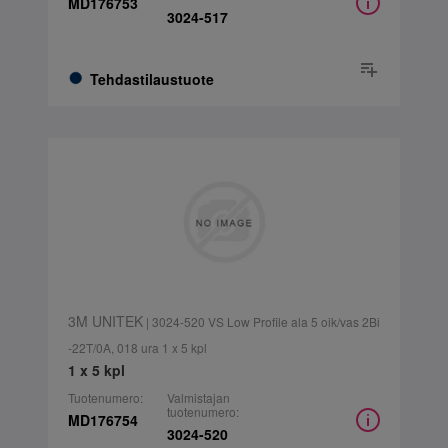
MD176753
3024-517
Tehdastilaustuote
3M UNITEK
| 3024-520 VS Low Profile ala 5 oik/vas 2Bi
-22T/0A, 018 ura 1 x 5 kpl
1 x 5 kpl
Tuotenumero:
Valmistajan
tuotenumero:
MD176754
3024-520