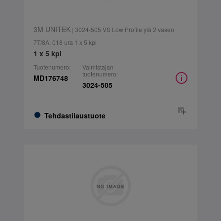
3M UNITEK
| 3024-505 VS Low Profile ylä 2 vasen
7T/8A, 018 ura 1 x 5 kpl
1 x 5 kpl
Tuotenumero:
Valmistajan
tuotenumero:
MD176748
3024-505
Tehdastilaustuote