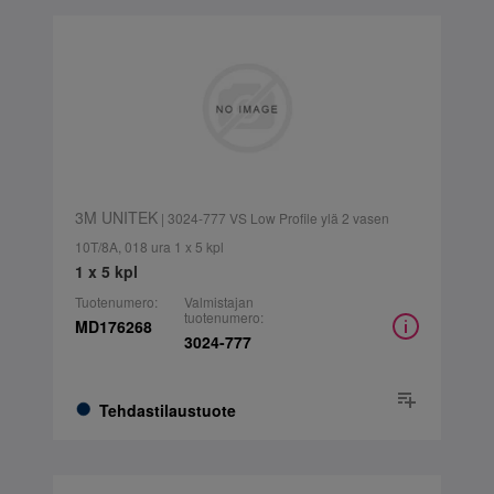
3M UNITEK
| 3024-777 VS Low Profile ylä 2 vasen
10T/8A, 018 ura 1 x 5 kpl
1 x 5 kpl
Tuotenumero:
Valmistajan
tuotenumero:
MD176268
3024-777
Tehdastilaustuote