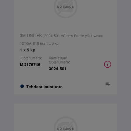
3M UNITEK
| 3024-501 VS Low Profile ylä 1 vasen
12T/5A, 018 ura 1 x 5 kpl
1 x 5 kpl
Tuotenumero:
Valmistajan
tuotenumero:
MD176746
3024-501
Tehdastilaustuote