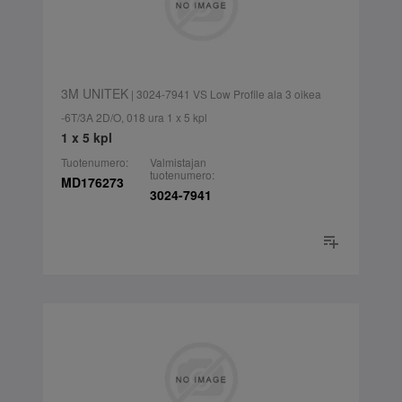
3M UNITEK
| 3024-7941 VS Low Profile ala 3 oikea
-6T/3A 2D/O, 018 ura 1 x 5 kpl
1 x 5 kpl
Tuotenumero:
Valmistajan
tuotenumero:
MD176273
3024-7941