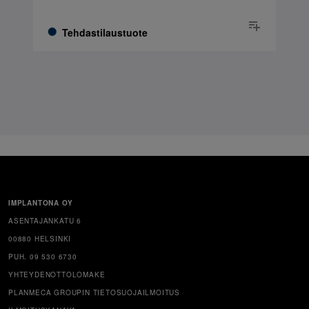
Tehdastilaustuote
IMPLANTONA OY
ASENTAJANKATU 6
00880 HELSINKI
PUH. 09 530 6730
YHTEYDENOTTOLOMAKE
PLANMECA GROUPIN TIETOSUOJAILMOITUS