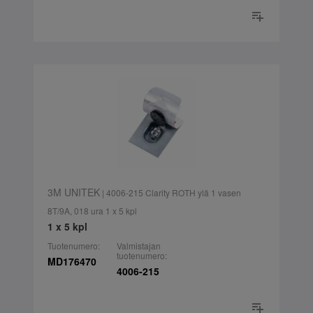
3M UNITEK
| 4006-215 Clarity ROTH ylä 1 vasen
8T/9A, 018 ura 1 x 5 kpl
1 x 5 kpl
Tuotenumero:
Valmistajan
tuotenumero:
MD176470
4006-215