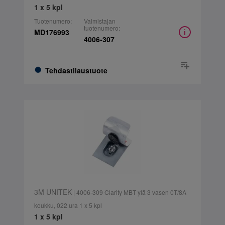
1 x 5 kpl
Tuotenumero:
Valmistajan
tuotenumero:
MD176993
4006-307
Tehdastilaustuote
3M UNITEK
| 4006-309 Clarity MBT ylä 3 vasen 0T/8A
koukku, 022 ura 1 x 5 kpl
1 x 5 kpl