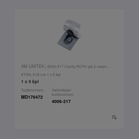
3M UNITEK
| 4006-217 Clarity ROTH ylä 2 vasen,
8T/9A, 018 ura 1 x 5 kpl
1 x 5 kpl
Tuotenumero:
Valmistajan
tuotenumero:
MD176472
4006-217