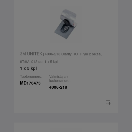
3M UNITEK
| 4006-218 Clarity ROTH ylä 2 oikea,
8T/9A, 018 ura 1 x 5 kpl
1 x 5 kpl
Tuotenumero:
Valmistajan
tuotenumero:
MD176473
4006-218