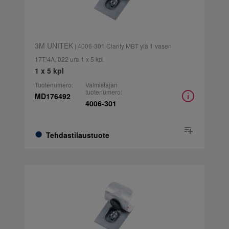
3M UNITEK
| 4006-301 Clarity MBT ylä 1 vasen
17T/4A, 022 ura 1 x 5 kpl
1 x 5 kpl
Tuotenumero:
Valmistajan
tuotenumero:
MD176492
4006-301
Tehdastilaustuote