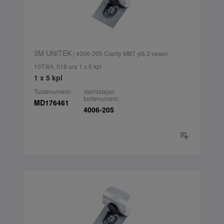
3M UNITEK
| 4006-205 Clarity MBT ylä 2 vasen
10T/8A, 018 ura 1 x 5 kpl
1 x 5 kpl
Tuotenumero:
Valmistajan
tuotenumero:
MD176461
4006-205