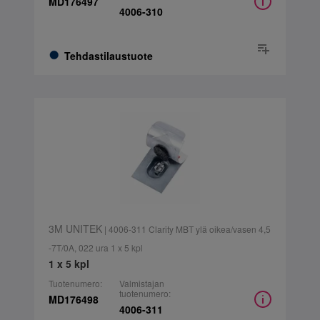
MD176497
4006-310
Tehdastilaustuote
3M UNITEK
| 4006-311 Clarity MBT ylä oikea/vasen 4,5
-7T/0A, 022 ura 1 x 5 kpl
1 x 5 kpl
Tuotenumero:
Valmistajan
tuotenumero:
MD176498
4006-311