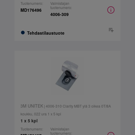
Tuotenumero:
Valmistajan
tuotenumero:
MD176496
4006-309
Tehdastilaustuote
3M UNITEK
| 4006-310 Clarity MBT ylä 3 oikea 0T/8A
koukku, 022 ura 1 x 5 kpl
1 x 5 kpl
Tuotenumero:
Valmistajan
tuotenumero: