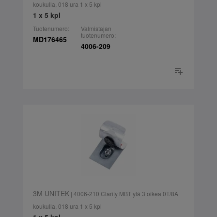
koukulla, 018 ura 1 x 5 kpl
1 x 5 kpl
Tuotenumero:
Valmistajan
tuotenumero:
MD176465
4006-209
3M UNITEK
| 4006-210 Clarity MBT ylä 3 oikea 0T/8A
koukulla, 018 ura 1 x 5 kpl