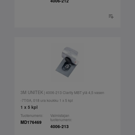
4006-212
3M UNITEK
| 4006-213 Clarity MBT ylä 4,5 vasen
-7T/0A, 018 ura koukku 1 x 5 kpl
1 x 5 kpl
Tuotenumero:
Valmistajan
tuotenumero:
MD176469
4006-213