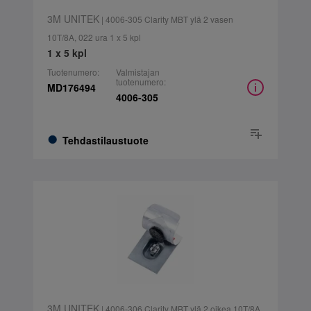
3M UNITEK
| 4006-305 Clarity MBT ylä 2 vasen
10T/8A, 022 ura 1 x 5 kpl
1 x 5 kpl
Tuotenumero:
Valmistajan
tuotenumero:
MD176494
4006-305
Tehdastilaustuote
3M UNITEK
| 4006-306 Clarity MBT ylä 2 oikea 10T/8A,