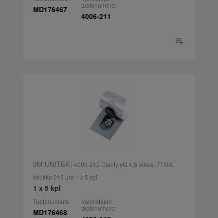
tuotenumero:
MD176467
4006-211
3M UNITEK
| 4006-212 Clarity ylä 4,5 oikea -7T/0A,
koukku 018 ura 1 x 5 kpl
1 x 5 kpl
Tuotenumero:
Valmistajan
tuotenumero:
MD176468