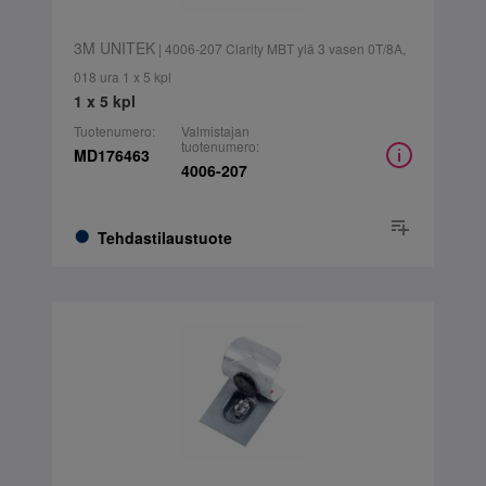
3M UNITEK
| 4006-207 Clarity MBT ylä 3 vasen 0T/8A,
018 ura 1 x 5 kpl
1 x 5 kpl
Tuotenumero:
Valmistajan
tuotenumero:
MD176463
4006-207
Tehdastilaustuote