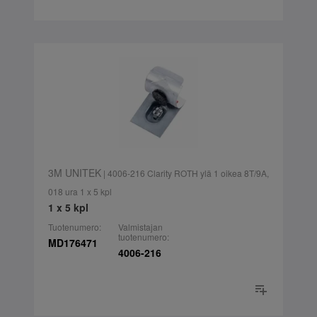
3M UNITEK
| 4006-216 Clarity ROTH ylä 1 oikea 8T/9A,
018 ura 1 x 5 kpl
1 x 5 kpl
Tuotenumero:
Valmistajan
tuotenumero:
MD176471
4006-216