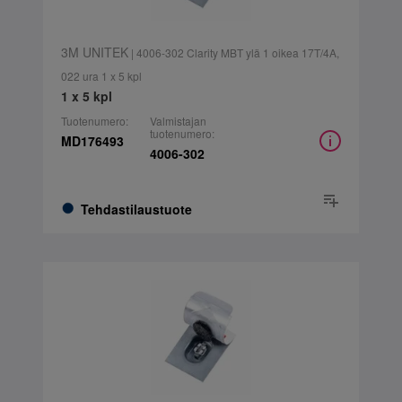
3M UNITEK
| 4006-302 Clarity MBT ylä 1 oikea 17T/4A,
022 ura 1 x 5 kpl
1 x 5 kpl
Tuotenumero:
Valmistajan
tuotenumero:
MD176493
4006-302
Tehdastilaustuote