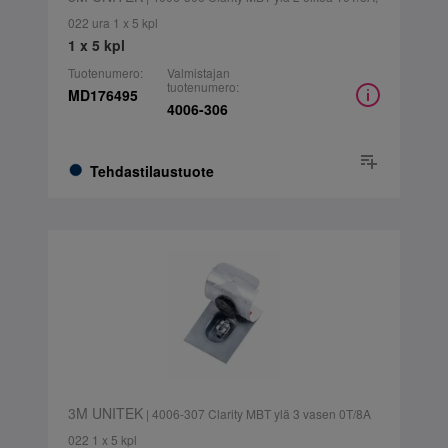
022 ura 1 x 5 kpl
1 x 5 kpl
Tuotenumero:
Valmistajan
tuotenumero:
MD176495
4006-306
Tehdastilaustuote
3M UNITEK
| 4006-307 Clarity MBT ylä 3 vasen 0T/8A
022 1 x 5 kpl