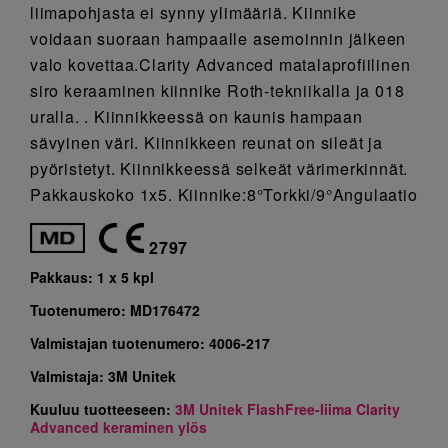
liimapohjasta ei synny ylimääriä. Kiinnike
voidaan suoraan hampaalle asemoinnin jälkeen
valo kovettaa.Clarity Advanced matalaprofiilinen
siro keraaminen kiinnike Roth-tekniikalla ja 018
uralla. . Kiinnikkeessä on kaunis hampaan
sävyinen väri. Kiinnikkeen reunat on sileät ja
pyöristetyt. Kiinnikkeessä selkeät värimerkinnät.
Pakkauskoko 1x5. Kiinnike:8°Torkki/9°Angulaatio
2797
Pakkaus:
1 x 5 kpl
Tuotenumero:
MD176472
Valmistajan tuotenumero:
4006-217
Valmistaja:
3M Unitek
Kuuluu tuotteeseen:
3M Unitek FlashFree-liima Clarity
Advanced keraminen ylös