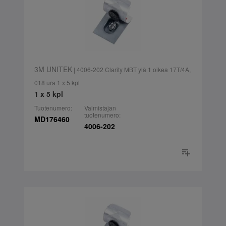
3M UNITEK
| 4006-202 Clarity MBT ylä 1 oikea 17T/4A,
018 ura 1 x 5 kpl
1 x 5 kpl
Tuotenumero:
Valmistajan
tuotenumero:
MD176460
4006-202