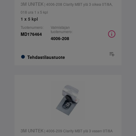
3M UNITEK
| 4006-208 Clarity MBT ylä 3 oikea 0T/8A,
018 ura 1 x 5 kpl
1 x 5 kpl
Tuotenumero:
Valmistajan
tuotenumero:
MD176464
4006-208
Tehdastilaustuote
3M UNITEK
| 4006-209 Clarity MBT ylä 3 vasen 0T/8A