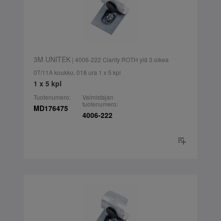
3M UNITEK
| 4006-222 Clarity ROTH ylä 3 oikea
0T/11A koukku, 018 ura 1 x 5 kpl
1 x 5 kpl
Tuotenumero:
Valmistajan
tuotenumero:
MD176475
4006-222