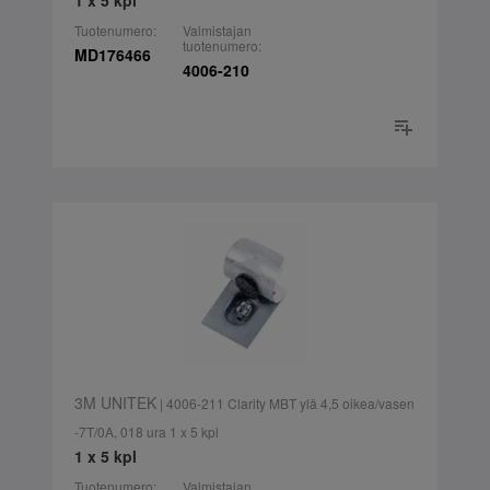
1 x 5 kpl
Tuotenumero:
Valmistajan
tuotenumero:
MD176466
4006-210
3M UNITEK
| 4006-211 Clarity MBT ylä 4,5 oikea/vasen
-7T/0A, 018 ura 1 x 5 kpl
1 x 5 kpl
Tuotenumero:
Valmistajan