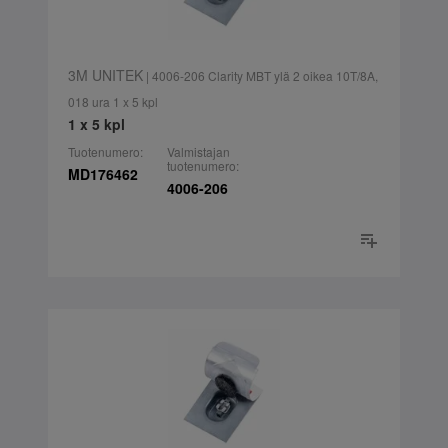
3M UNITEK
| 4006-206 Clarity MBT ylä 2 oikea 10T/8A,
018 ura 1 x 5 kpl
1 x 5 kpl
Tuotenumero:
Valmistajan
tuotenumero:
MD176462
4006-206