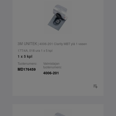
3M UNITEK
| 4006-201 Clarity MBT ylä 1 vasen
17T/4A, 018 ura 1 x 5 kpl
1 x 5 kpl
Tuotenumero:
Valmistajan
tuotenumero:
MD176459
4006-201