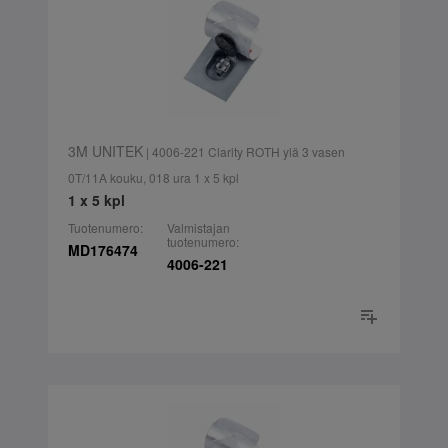
3M UNITEK
| 4006-221 Clarity ROTH ylä 3 vasen
0T/11A kouku, 018 ura 1 x 5 kpl
1 x 5 kpl
Tuotenumero:
Valmistajan
tuotenumero:
MD176474
4006-221