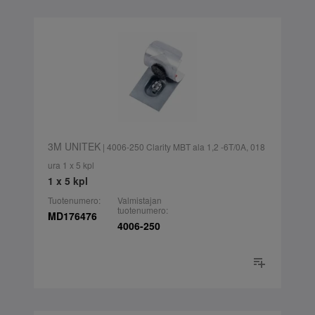
3M UNITEK
| 4006-250 Clarity MBT ala 1,2 -6T/0A, 018
ura 1 x 5 kpl
1 x 5 kpl
Tuotenumero:
Valmistajan
tuotenumero:
MD176476
4006-250