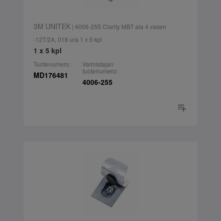
3M UNITEK
| 4006-255 Clarity MBT ala 4 vasen
-12T/2A, 018 ura 1 x 5 kpl
1 x 5 kpl
Tuotenumero:
Valmistajan
tuotenumero:
MD176481
4006-255