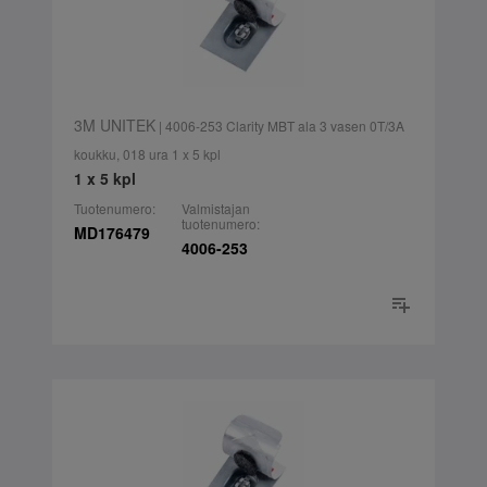
3M UNITEK
| 4006-253 Clarity MBT ala 3 vasen 0T/3A
koukku, 018 ura 1 x 5 kpl
1 x 5 kpl
Tuotenumero:
Valmistajan
tuotenumero:
MD176479
4006-253