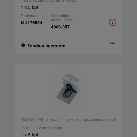
-12T/2A koukku, 022 ura 1 x 5 kpl
1 x 5 kpl
Tuotenumero:
Valmistajan
tuotenumero:
MD176994
4006-357
Tehdastilaustuote
3M UNITEK
| 4006-358 Clarity MBT ala 4 oikea -12T/2A
koukku, 022 ura 1 x 5 kpl
1 x 5 kpl