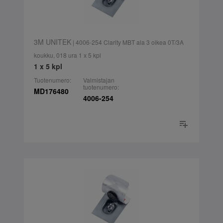
3M UNITEK
| 4006-254 Clarity MBT ala 3 oikea 0T/3A
koukku, 018 ura 1 x 5 kpl
1 x 5 kpl
Tuotenumero:
Valmistajan
tuotenumero:
MD176480
4006-254