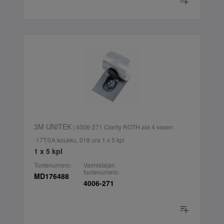
3M UNITEK
| 4006-271 Clarity ROTH ala 4 vasen
-17T/0A koukku, 018 ura 1 x 5 kpl
1 x 5 kpl
Tuotenumero:
Valmistajan
tuotenumero:
MD176488
4006-271