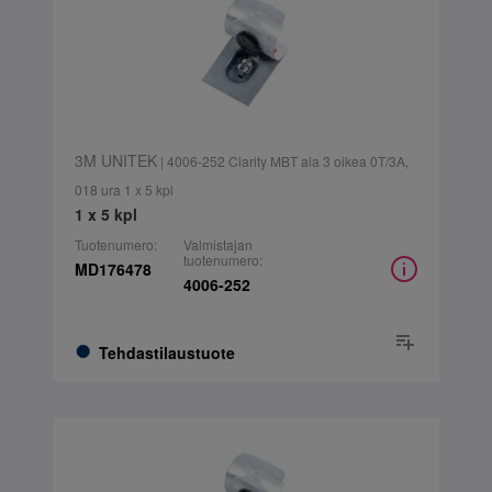
3M UNITEK
| 4006-252 Clarity MBT ala 3 oikea 0T/3A,
018 ura 1 x 5 kpl
1 x 5 kpl
Tuotenumero:
Valmistajan
tuotenumero:
MD176478
4006-252
Tehdastilaustuote