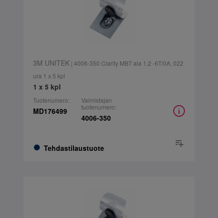
3M UNITEK
| 4006-350 Clarity MBT ala 1,2 -6T/0A, 022
ura 1 x 5 kpl
1 x 5 kpl
Tuotenumero:
Valmistajan
tuotenumero:
MD176499
4006-350
Tehdastilaustuote