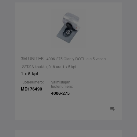
3M UNITEK
| 4006-275 Clarity ROTH ala 5 vasen
-22T/0A koukku, 018 ura 1 x 5 kpl
1 x 5 kpl
Tuotenumero:
Valmistajan
tuotenumero:
MD176490
4006-275