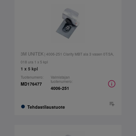
3M UNITEK
| 4006-251 Clarity MBT ala 3 vasen 0T/3A,
018 ura 1 x 5 kpl
1 x 5 kpl
Tuotenumero:
Valmistajan
tuotenumero:
MD176477
4006-251
Tehdastilaustuote