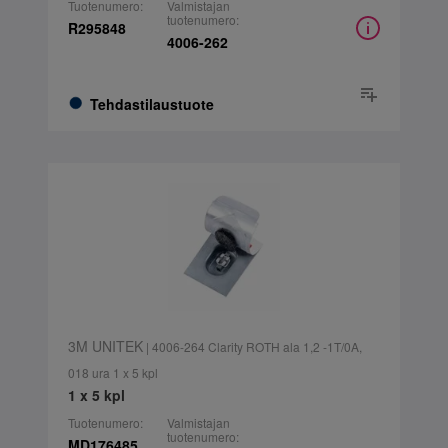
Tuotenumero:
Valmistajan
tuotenumero:
R295848
4006-262
Tehdastilaustuote
3M UNITEK
| 4006-264 Clarity ROTH ala 1,2 -1T/0A,
018 ura 1 x 5 kpl
1 x 5 kpl
Tuotenumero:
Valmistajan
tuotenumero:
MD176485