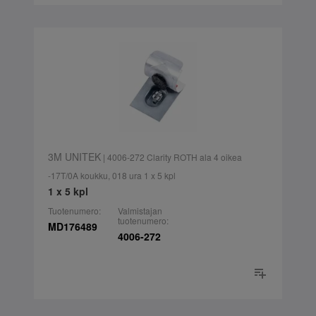
3M UNITEK
| 4006-272 Clarity ROTH ala 4 oikea
-17T/0A koukku, 018 ura 1 x 5 kpl
1 x 5 kpl
Tuotenumero:
Valmistajan
tuotenumero:
MD176489
4006-272