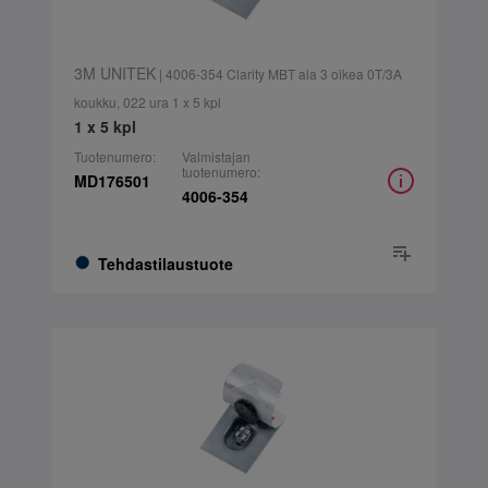
3M UNITEK
| 4006-354 Clarity MBT ala 3 oikea 0T/3A
koukku, 022 ura 1 x 5 kpl
1 x 5 kpl
Tuotenumero:
Valmistajan
tuotenumero:
MD176501
4006-354
Tehdastilaustuote