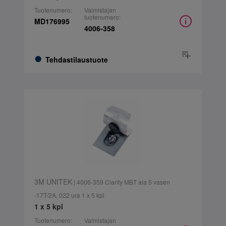
Tuotenumero:
Valmistajan
tuotenumero:
MD176995
4006-358
Tehdastilaustuote
3M UNITEK
| 4006-359 Clarity MBT ala 5 vasen
-17T/2A, 022 ura 1 x 5 kpl
1 x 5 kpl
Tuotenumero:
Valmistajan