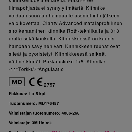
kiinnikemuovia ei tarvita. Flash-Free
liimapohjasta ei synny ylimääriä. Kiinnike
voidaan suoraan hampaalle asemoinnin jälkeen
valo kovettaa. Clarity Advanced matalaprofiilinen
siro keraaminen kiinnike Roth-tekniikalla ja 018
uralla sekä koukulla. Kiinnikkeessä on kaunis
hampaan sävyinen väri. Kiinnikkeen reunat ovat
sileät ja pyöristetyt. Kiinnikkeessä selkeät
värimerkinnät. Pakkauskoko 1x5. Kiinnike:
-11°Torkki/7°Angulaatio
2797
Pakkaus:
1 x 5 kpl
Tuotenumero:
MD176487
Valmistajan tuotenumero:
4006-268
Valmistaja:
3M Unitek