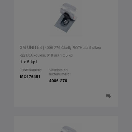
3M UNITEK
| 4006-276 Clarity ROTH ala 5 oikea
-22T/0A koukku, 018 ura 1 x 5 kpl
1 x 5 kpl
Tuotenumero:
Valmistajan
tuotenumero:
MD176491
4006-276