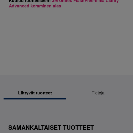
Kuuluu tuotteeseen:
3M Unitek FlashFree-liima Clarity
Advanced keraminen alas
Liittyvät tuotteet
Tietoja
SAMANKALTAISET TUOTTEET