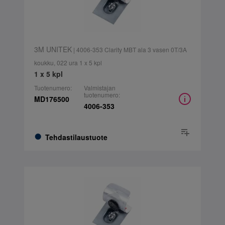
3M UNITEK
| 4006-353 Clarity MBT ala 3 vasen 0T/3A
koukku, 022 ura 1 x 5 kpl
1 x 5 kpl
Tuotenumero:
Valmistajan
tuotenumero:
MD176500
4006-353
Tehdastilaustuote