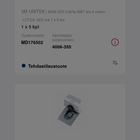
3M UNITEK
| 4006-355 Clarity MBT ala 4 vasen
-12T/2A, 022 ura 1 x 5 kpl
1 x 5 kpl
Tuotenumero:
Valmistajan
tuotenumero:
MD176502
4006-355
Tehdastilaustuote