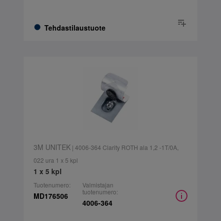
Tehdastilaustuote
3M UNITEK
| 4006-364 Clarity ROTH ala 1,2 -1T/0A,
022 ura 1 x 5 kpl
1 x 5 kpl
Tuotenumero:
Valmistajan
tuotenumero:
MD176506
4006-364