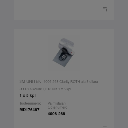
3M UNITEK
| 4006-268 Clarity ROTH ala 3 oikea
-11T/7A koukku, 018 ura 1 x 5 kpl
1 x 5 kpl
Tuotenumero:
Valmistajan
tuotenumero:
MD176487
4006-268