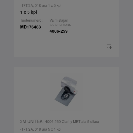
-17T/2A, 018 ura 1 x 5 kpl
1 x 5 kpl
Tuotenumero:
Valmistajan
tuotenumero:
MD176483
4006-259
3M UNITEK
| 4006-260 Clarity MBT ala 5 oikea
-17T/2A, 018 ura 5 x 1 kpl