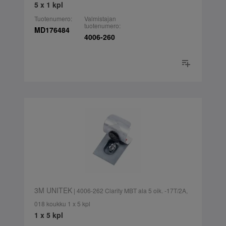
5 x 1 kpl
Tuotenumero:
Valmistajan
tuotenumero:
MD176484
4006-260
3M UNITEK
| 4006-262 Clarity MBT ala 5 oik. -17T/2A,
018 koukku 1 x 5 kpl
1 x 5 kpl