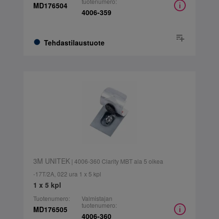
tuotenumero:
MD176504
4006-359
Tehdastilaustuote
3M UNITEK
| 4006-360 Clarity MBT ala 5 oikea
-17T/2A, 022 ura 1 x 5 kpl
1 x 5 kpl
Tuotenumero:
Valmistajan
tuotenumero:
MD176505
4006-360