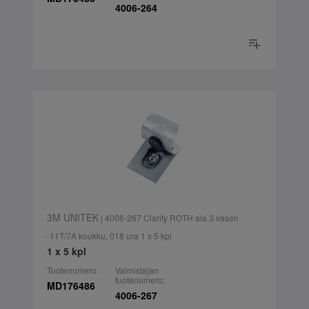
4006-264
3M UNITEK
| 4006-267 Clarity ROTH ala 3 vasen
-11T/7A koukku, 018 ura 1 x 5 kpl
1 x 5 kpl
Tuotenumero:
Valmistajan
tuotenumero:
MD176486
4006-267