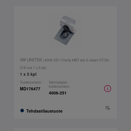
3M UNITEK
| 4006-251 Clarity MBT ala 3 vasen 0T/3A,
018 ura 1 x 5 kpl
1 x 5 kpl
Tuotenumero:
Valmistajan
tuotenumero:
MD176477
4006-251
Tehdastilaustuote