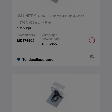
3M UNITEK
| 4006-355 Clarity MBT ala 4 vasen
-12T/2A, 022 ura 1 x 5 kpl
1 x 5 kpl
Tuotenumero:
Valmistajan
tuotenumero:
MD176502
4006-355
Tehdastilaustuote