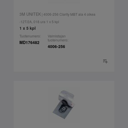
3M UNITEK
| 4006-256 Clarity MBT ala 4 oikea
-12T/2A, 018 ura 1 x 5 kpl
1 x 5 kpl
Tuotenumero:
Valmistajan
tuotenumero:
MD176482
4006-256