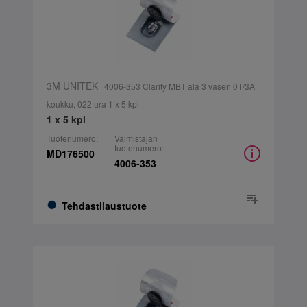
3M UNITEK
| 4006-353 Clarity MBT ala 3 vasen 0T/3A
koukku, 022 ura 1 x 5 kpl
1 x 5 kpl
Tuotenumero:
Valmistajan
tuotenumero:
MD176500
4006-353
Tehdastilaustuote