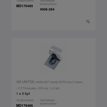
Tuotenumero:
Valmistajan
tuotenumero:
MD176485
4006-264
3M UNITEK
| 4006-267 Clarity ROTH ala 3 vasen
-11T/7A koukku, 018 ura 1 x 5 kpl
1 x 5 kpl
Tuotenumero:
Valmistajan
tuotenumero:
MD176486