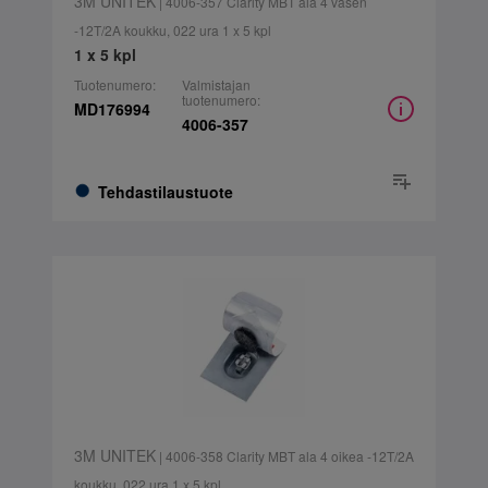
3M UNITEK
| 4006-357 Clarity MBT ala 4 vasen
-12T/2A koukku, 022 ura 1 x 5 kpl
1 x 5 kpl
Tuotenumero:
Valmistajan
tuotenumero:
MD176994
4006-357
Tehdastilaustuote
3M UNITEK
| 4006-358 Clarity MBT ala 4 oikea -12T/2A
koukku, 022 ura 1 x 5 kpl