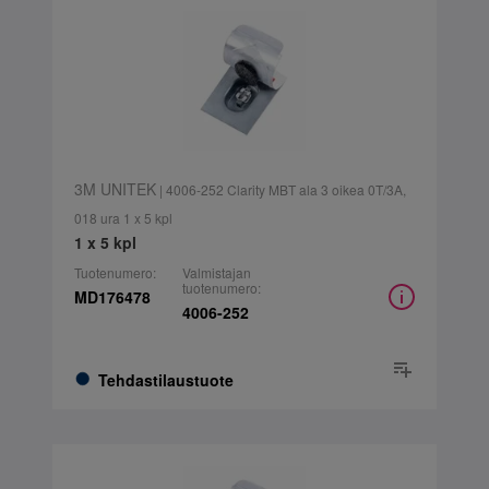
3M UNITEK
| 4006-252 Clarity MBT ala 3 oikea 0T/3A,
018 ura 1 x 5 kpl
1 x 5 kpl
Tuotenumero:
Valmistajan
tuotenumero:
MD176478
4006-252
Tehdastilaustuote