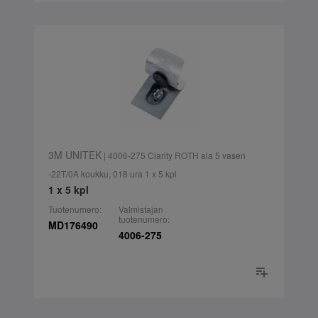
3M UNITEK
| 4006-275 Clarity ROTH ala 5 vasen
-22T/0A koukku, 018 ura 1 x 5 kpl
1 x 5 kpl
Tuotenumero:
Valmistajan
tuotenumero:
MD176490
4006-275