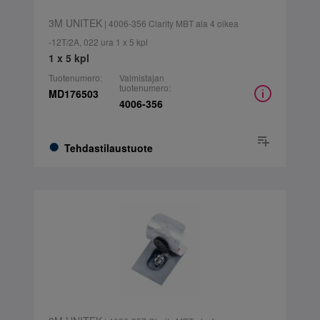
3M UNITEK
| 4006-356 Clarity MBT ala 4 oikea
-12T/2A, 022 ura 1 x 5 kpl
1 x 5 kpl
Tuotenumero:
Valmistajan
tuotenumero:
MD176503
4006-356
Tehdastilaustuote