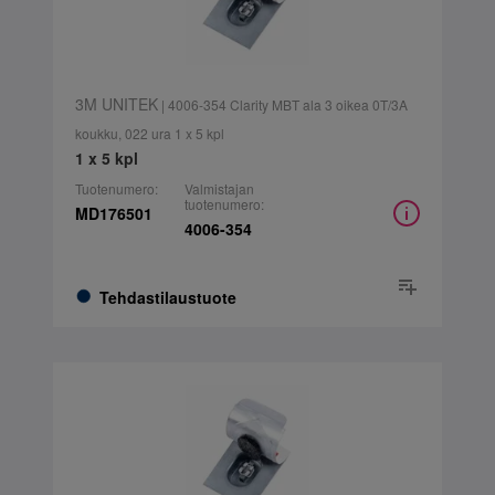
3M UNITEK
| 4006-354 Clarity MBT ala 3 oikea 0T/3A
koukku, 022 ura 1 x 5 kpl
1 x 5 kpl
Tuotenumero:
Valmistajan
tuotenumero:
MD176501
4006-354
Tehdastilaustuote