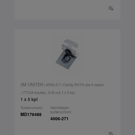
3M UNITEK
| 4006-271 Clarity ROTH ala 4 vasen
-17T/0A koukku, 018 ura 1 x 5 kpl
1 x 5 kpl
Tuotenumero:
Valmistajan
tuotenumero:
MD176488
4006-271