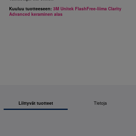
Kuuluu tuotteeseen:
3M Unitek FlashFree-liima Clarity
Advanced keraminen alas
Liittyvät tuotteet
Tietoja