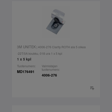
3M UNITEK
| 4006-276 Clarity ROTH ala 5 oikea
-22T/0A koukku, 018 ura 1 x 5 kpl
1 x 5 kpl
Tuotenumero:
Valmistajan
tuotenumero:
MD176491
4006-276