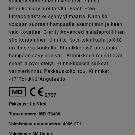
valokovetteinen kiinnikemuovi, erillistä
kiinnikemuovia ei tarvita. Flash-Free
liimapohjasta ei synny ylimääriä. Kiinnike
voidaan suoraan hampaalle asemoinnin jälkeen
valo kovettaa. Clarity Advanced matalaprofiilinen
siro keraaminen kiinnike Roth-tekniikalla ja 018
uralla sekä koukulla. Kiinnikkeessä on kaunis
hampaan sävyinen väri. Kiinnikkeen reunat ovat
sileät ja pyöristetyt. Kiinnikkeessä selkeät
värimerkinnät. Pakkauskoko 1x5. Kiinnike:
-17°Torkki/0°Angulaatio
2797
Pakkaus:
1 x 5 kpl
Tuotenumero:
MD176488
Valmistajan tuotenumero:
4006-271
Valmistaja:
3M Unitek