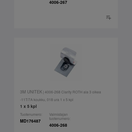
4006-267
3M UNITEK
| 4006-268 Clarity ROTH ala 3 oikea
-11T/7A koukku, 018 ura 1 x 5 kpl
1 x 5 kpl
Tuotenumero:
Valmistajan
tuotenumero:
MD176487
4006-268