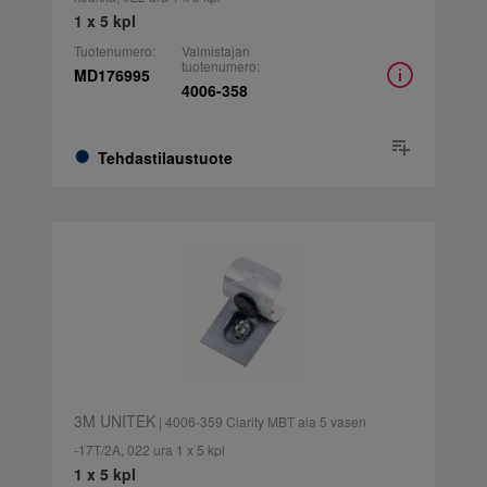
1 x 5 kpl
Tuotenumero:
Valmistajan
tuotenumero:
MD176995
4006-358
Tehdastilaustuote
3M UNITEK
| 4006-359 Clarity MBT ala 5 vasen
-17T/2A, 022 ura 1 x 5 kpl
1 x 5 kpl