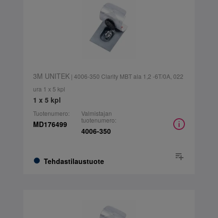
3M UNITEK
| 4006-350 Clarity MBT ala 1,2 -6T/0A, 022
ura 1 x 5 kpl
1 x 5 kpl
Tuotenumero:
Valmistajan
tuotenumero:
MD176499
4006-350
Tehdastilaustuote