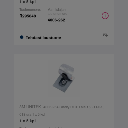
1 x 5 kpl
Tuotenumero:
Valmistajan
tuotenumero:
R295848
4006-262
Tehdastilaustuote
3M UNITEK
| 4006-264 Clarity ROTH ala 1,2 -1T/0A,
018 ura 1 x 5 kpl
1 x 5 kpl