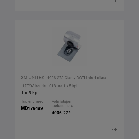
3M UNITEK
| 4006-272 Clarity ROTH ala 4 oikea
-17T/0A koukku, 018 ura 1 x 5 kpl
1 x 5 kpl
Tuotenumero:
Valmistajan
tuotenumero:
MD176489
4006-272