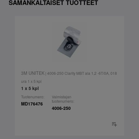
SAMANKALTAISET TUOTTEET
3M UNITEK
| 4006-250 Clarity MBT ala 1,2 -6T/0A, 018
ura 1 x 5 kpl
1 x 5 kpl
Tuotenumero:
Valmistajan
tuotenumero:
MD176476
4006-250