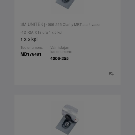
3M UNITEK
| 4006-255 Clarity MBT ala 4 vasen
-12T/2A, 018 ura 1 x 5 kpl
1 x 5 kpl
Tuotenumero:
Valmistajan
tuotenumero:
MD176481
4006-255