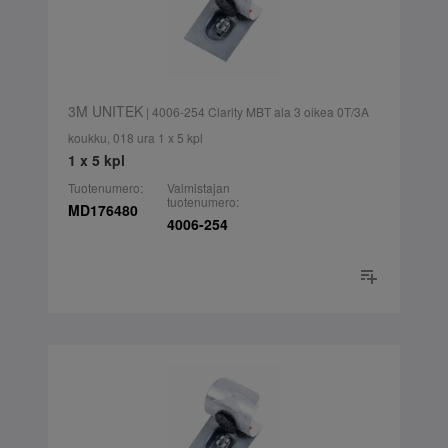
3M UNITEK
| 4006-254 Clarity MBT ala 3 oikea 0T/3A
koukku, 018 ura 1 x 5 kpl
1 x 5 kpl
Tuotenumero:
Valmistajan
tuotenumero:
MD176480
4006-254