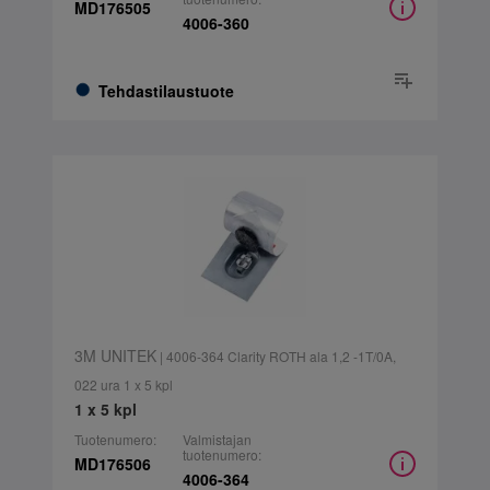
MD176505
4006-360
Tehdastilaustuote
3M UNITEK
| 4006-364 Clarity ROTH ala 1,2 -1T/0A,
022 ura 1 x 5 kpl
1 x 5 kpl
Tuotenumero:
Valmistajan
tuotenumero:
MD176506
4006-364