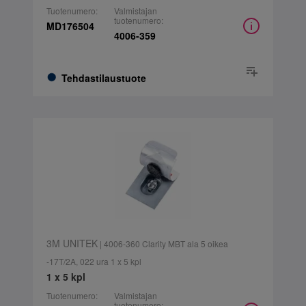
Tuotenumero:
Valmistajan
tuotenumero:
MD176504
4006-359
Tehdastilaustuote
3M UNITEK
| 4006-360 Clarity MBT ala 5 oikea
-17T/2A, 022 ura 1 x 5 kpl
1 x 5 kpl
Tuotenumero:
Valmistajan
tuotenumero: