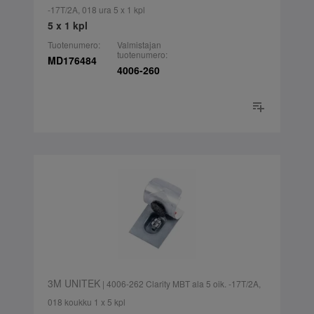
-17T/2A, 018 ura 5 x 1 kpl
5 x 1 kpl
Tuotenumero:
Valmistajan
tuotenumero:
MD176484
4006-260
3M UNITEK
| 4006-262 Clarity MBT ala 5 oik. -17T/2A,
018 koukku 1 x 5 kpl