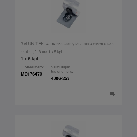
3M UNITEK
| 4006-253 Clarity MBT ala 3 vasen 0T/3A
koukku, 018 ura 1 x 5 kpl
1 x 5 kpl
Tuotenumero:
Valmistajan
tuotenumero:
MD176479
4006-253