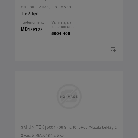
ylä 1 oik. 12T/3A, 018 1 x 5 kpl
1 x 5 kpl
Tuotenumero:
Valmistajan
tuotenumero:
MD176137
5004-406
3M UNITEK
| 5004-409 SmartClipRoth/Matala torkki ylä
2 vas. 5T/8A, 018 1 x 5 kpl