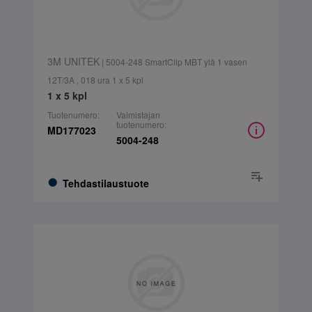
3M UNITEK
| 5004-248 SmartClip MBT ylä 1 vasen
12T/3A , 018 ura 1 x 5 kpl
1 x 5 kpl
Tuotenumero:
Valmistajan
tuotenumero:
MD177023
5004-248
Tehdastilaustuote