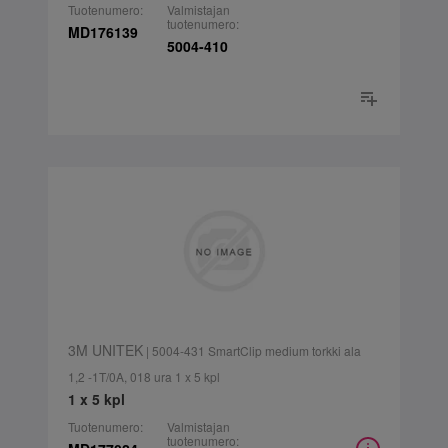
Tuotenumero:
Valmistajan
tuotenumero:
MD176139
5004-410
3M UNITEK
| 5004-431 SmartClip medium torkki ala
1,2 -1T/0A, 018 ura 1 x 5 kpl
1 x 5 kpl
Tuotenumero:
Valmistajan
tuotenumero: