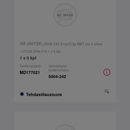
3M UNITEK
| 5004-242 SmartClip MBT ala 4 oikea
-12T/2A DHk 018 1 x 5 kpl
1 x 5 kpl
Tuotenumero:
Valmistajan
tuotenumero:
MD177021
5004-242
Tehdastilaustuote