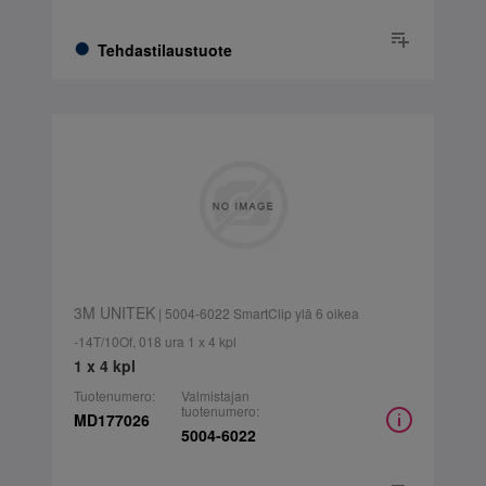
Tehdastilaustuote
3M UNITEK
| 5004-6022 SmartClip ylä 6 oikea
-14T/10Of, 018 ura 1 x 4 kpl
1 x 4 kpl
Tuotenumero:
Valmistajan
tuotenumero:
MD177026
5004-6022