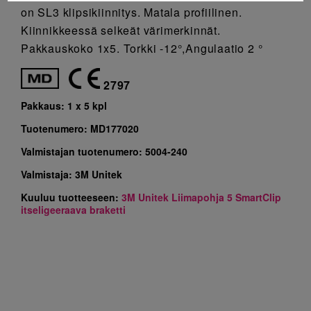
on SL3 klipsikiinnitys. Matala profiilinen.
Kiinnikkeessä selkeät värimerkinnät.
Pakkauskoko 1x5. Torkki -12°,Angulaatio 2 °
2797
Pakkaus:
1 x 5 kpl
Tuotenumero:
MD177020
Valmistajan tuotenumero:
5004-240
Valmistaja:
3M Unitek
Kuuluu tuotteeseen:
3M Unitek Liimapohja 5 SmartClip
itseligeeraava braketti