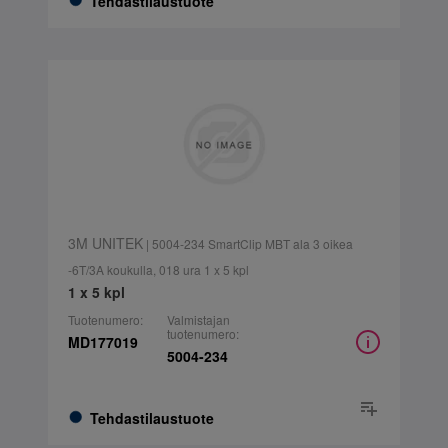
Tehdastilaustuote
3M UNITEK
| 5004-234 SmartClip MBT ala 3 oikea
-6T/3A koukulla, 018 ura 1 x 5 kpl
1 x 5 kpl
Tuotenumero:
Valmistajan
tuotenumero:
MD177019
5004-234
Tehdastilaustuote