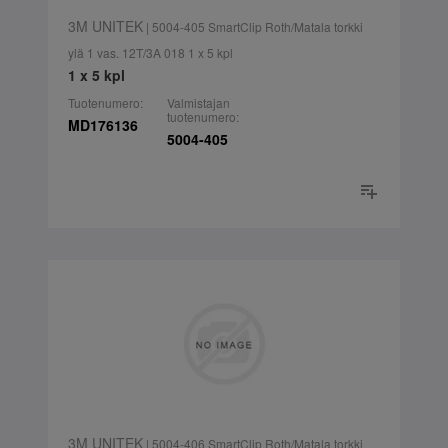
3M UNITEK
| 5004-405 SmartClip Roth/Matala torkki
ylä 1 vas. 12T/3A 018 1 x 5 kpl
1 x 5 kpl
Tuotenumero:
Valmistajan
tuotenumero:
MD176136
5004-405
3M UNITEK
| 5004-406 SmartClip Roth/Matala torkki