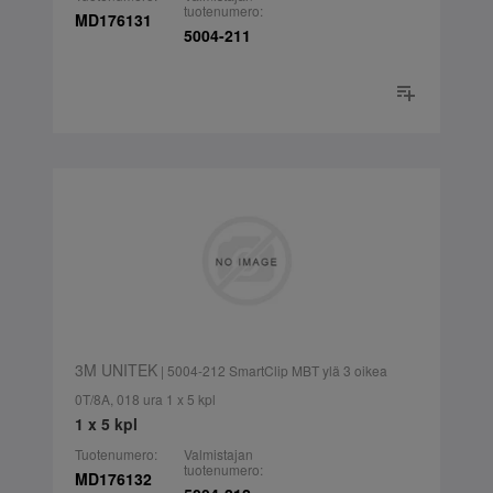
tuotenumero:
MD176131
5004-211
3M UNITEK
| 5004-212 SmartClip MBT ylä 3 oikea
0T/8A, 018 ura 1 x 5 kpl
1 x 5 kpl
Tuotenumero:
Valmistajan
tuotenumero:
MD176132