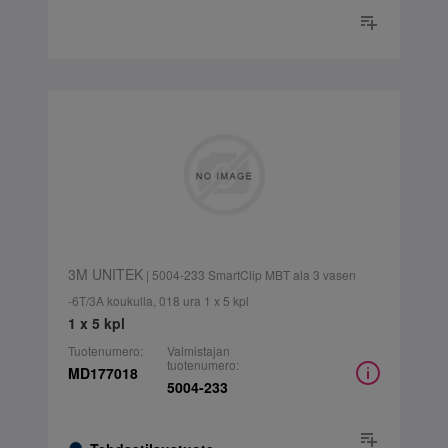
3M UNITEK
| 5004-233 SmartClip MBT ala 3 vasen
-6T/3A koukulla, 018 ura 1 x 5 kpl
1 x 5 kpl
Tuotenumero:
Valmistajan
tuotenumero:
MD177018
5004-233