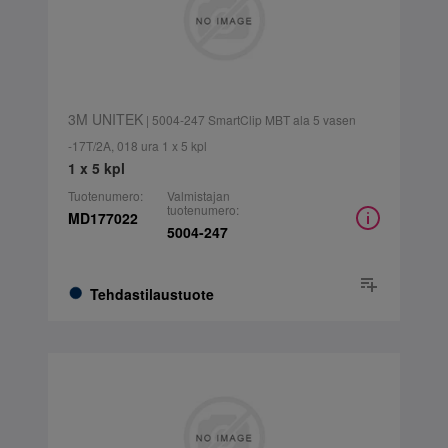
3M UNITEK
| 5004-247 SmartClip MBT ala 5 vasen
-17T/2A, 018 ura 1 x 5 kpl
1 x 5 kpl
Tuotenumero:
Valmistajan
tuotenumero:
MD177022
5004-247
Tehdastilaustuote