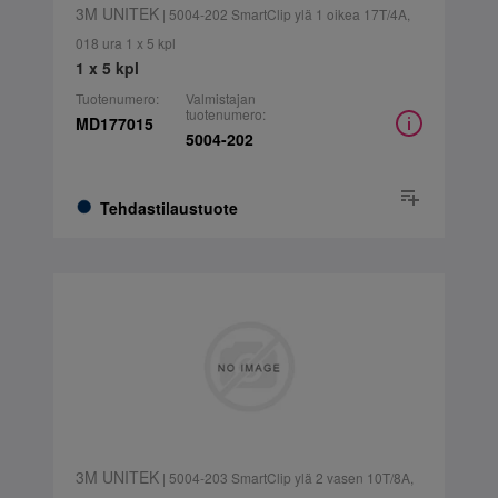
3M UNITEK
| 5004-202 SmartClip ylä 1 oikea 17T/4A,
018 ura 1 x 5 kpl
1 x 5 kpl
Tuotenumero:
Valmistajan
tuotenumero:
MD177015
5004-202
Tehdastilaustuote
3M UNITEK
| 5004-203 SmartClip ylä 2 vasen 10T/8A,