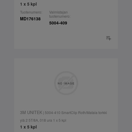
1 x 5 kpl
Tuotenumero:
Valmistajan
tuotenumero:
MD176138
5004-409
3M UNITEK
| 5004-410 SmartClip Roth/Matala torkki
ylä 2 5T/8A, 018 ura 1 x 5 kpl
1 x 5 kpl