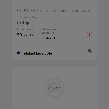
3M UNITEK
| 5004-201 SmartClip ylä 1 vasen 17T/4A,
018 ura 1 x 5 kpl
1 x 5 kpl
Tuotenumero:
Valmistajan
tuotenumero:
MD177014
5004-201
Tehdastilaustuote