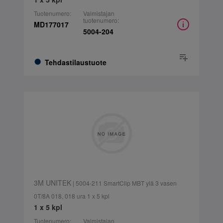
Tuotenumero:
Valmistajan
tuotenumero:
MD177017
5004-204
Tehdastilaustuote
3M UNITEK
| 5004-211 SmartClip MBT ylä 3 vasen
0T/8A 018, 018 ura 1 x 5 kpl
1 x 5 kpl
Tuotenumero:
Valmistajan