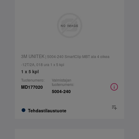
3M UNITEK
| 5004-240 SmartClip MBT ala 4 oikea
-12T/2A, 018 ura 1 x 5 kpl
1 x 5 kpl
Tuotenumero:
Valmistajan
tuotenumero:
MD177020
5004-240
Tehdastilaustuote