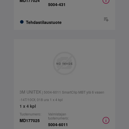
MD177024
5004-431
Tehdastilaustuote
3M UNITEK
| 5004-6011 SmartClip MBT ylä 6 vasen
-14T/10Of, 018 ura 1 x 4 kpl
1 x 4 kpl
Tuotenumero:
Valmistajan
tuotenumero:
MD177025
5004-6011