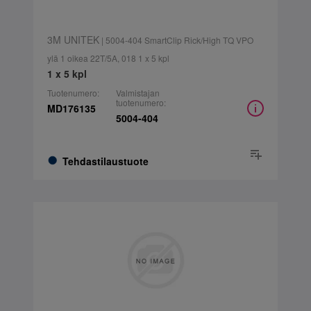
3M UNITEK
| 5004-404 SmartClip Rick/High TQ VPO
ylä 1 oikea 22T/5A, 018 1 x 5 kpl
1 x 5 kpl
Tuotenumero:
Valmistajan
tuotenumero:
MD176135
5004-404
Tehdastilaustuote