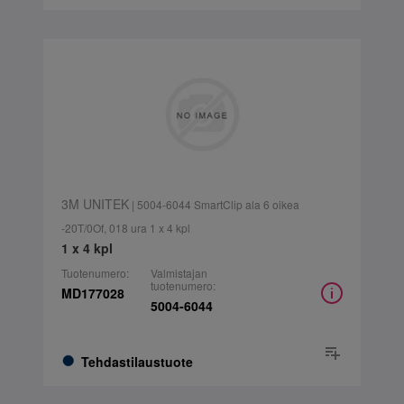
3M UNITEK
| 5004-6044 SmartClip ala 6 oikea
-20T/0Of, 018 ura 1 x 4 kpl
1 x 4 kpl
Tuotenumero:
Valmistajan
tuotenumero:
MD177028
5004-6044
Tehdastilaustuote