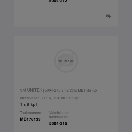
5004-212
3M UNITEK
| 5004-215 SmartClip MBT ylä 4,5
oikea/vasen -7T/0A, 018 ura 1 x 5 kpl
1 x 5 kpl
Tuotenumero:
Valmistajan
tuotenumero:
MD176133
5004-215