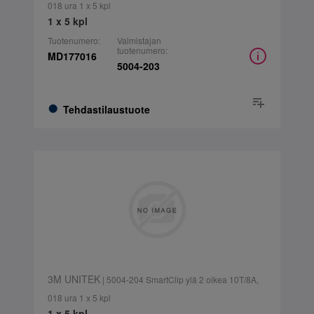
018 ura 1 x 5 kpl
1 x 5 kpl
Tuotenumero:
Valmistajan
tuotenumero:
MD177016
5004-203
Tehdastilaustuote
3M UNITEK
| 5004-204 SmartClip ylä 2 oikea 10T/8A,
018 ura 1 x 5 kpl
1 x 5 kpl