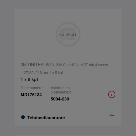
3M UNITEK
| 5004-239 SmartClip MBT ala 4 vasen
-12T/2A, 018 ura 1 x 5 kpl
1 x 5 kpl
Tuotenumero:
Valmistajan
tuotenumero:
MD176134
5004-239
Tehdastilaustuote