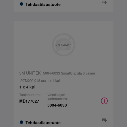
Tehdastilaustuote
3M UNITEK
| 5004-6033 SmartClip ala 6 vasen
-20T/0Of, 018 ura 1 x 4 kpl
1 x 4 kpl
Tuotenumero:
Valmistajan
tuotenumero:
MD177027
5004-6033
Tehdastilaustuote