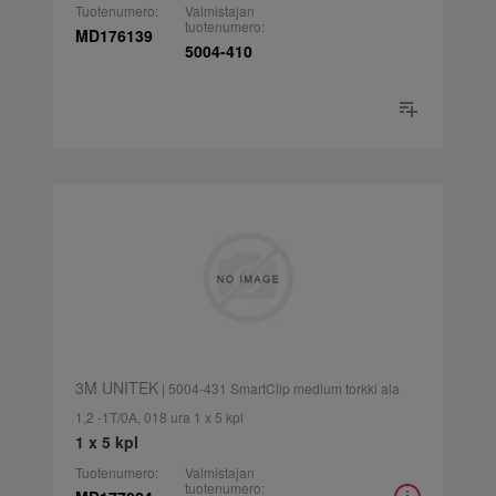
Tuotenumero:
Valmistajan
tuotenumero:
MD176139
5004-410
3M UNITEK
| 5004-431 SmartClip medium torkki ala
1,2 -1T/0A, 018 ura 1 x 5 kpl
1 x 5 kpl
Tuotenumero:
Valmistajan
tuotenumero: