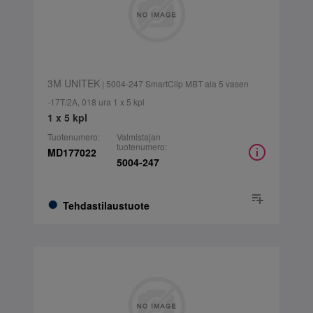
3M UNITEK
| 5004-247 SmartClip MBT ala 5 vasen
-17T/2A, 018 ura 1 x 5 kpl
1 x 5 kpl
Tuotenumero:
Valmistajan
tuotenumero:
MD177022
5004-247
Tehdastilaustuote