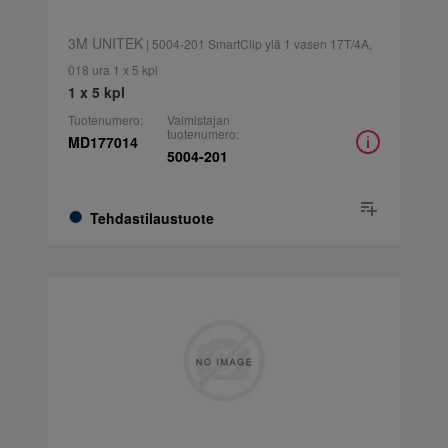
3M UNITEK
| 5004-201 SmartClip ylä 1 vasen 17T/4A,
018 ura 1 x 5 kpl
1 x 5 kpl
Tuotenumero:
Valmistajan
tuotenumero:
MD177014
5004-201
Tehdastilaustuote