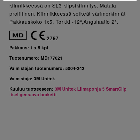
kiinnikkeessä on SL3 klipsikiinnitys. Matala
profiilinen. Kiinnikkeessä selkeät värimerkinnät.
Pakkauskoko 1x5. Torkki -12°,Angulaatio 2°.
2797
Pakkaus:
1 x 5 kpl
Tuotenumero:
MD177021
Valmistajan tuotenumero:
5004-242
Valmistaja:
3M Unitek
Kuuluu tuotteeseen:
3M Unitek Liimapohja 5 SmartClip
itseligeeraava braketti