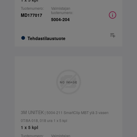
Tuotenumero:
Valmistajan
tuotenumero:
MD177017
5004-204
Tehdastilaustuote
3M UNITEK
| 5004-211 SmartClip MBT ylä 3 vasen
0T/8A 018, 018 ura 1 x 5 kpl
1 x 5 kpl
Tuotenumero:
Valmistajan