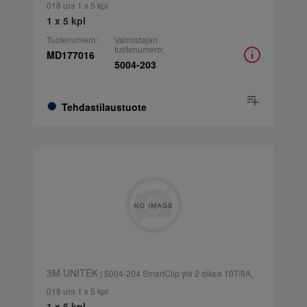
018 ura 1 x 5 kpl
1 x 5 kpl
Tuotenumero:
Valmistajan
tuotenumero:
MD177016
5004-203
Tehdastilaustuote
3M UNITEK
| 5004-204 SmartClip ylä 2 oikea 10T/8A,
018 ura 1 x 5 kpl
1 x 5 kpl