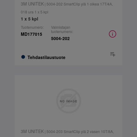
3M UNITEK
| 5004-202 SmartClip ylä 1 oikea 17T/4A,
018 ura 1 x 5 kpl
1 x 5 kpl
Tuotenumero:
Valmistajan
tuotenumero:
MD177015
5004-202
Tehdastilaustuote
3M UNITEK
| 5004-203 SmartClip ylä 2 vasen 10T/8A,