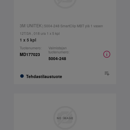
3M UNITEK
| 5004-248 SmartClip MBT ylä 1 vasen
12T/3A , 018 ura 1 x 5 kpl
1 x 5 kpl
Tuotenumero:
Valmistajan
tuotenumero:
MD177023
5004-248
Tehdastilaustuote