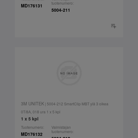
tuotenumero:
MD176131
5004-211
3M UNITEK
| 5004-212 SmartClip MBT ylä 3 oikea
0T/8A, 018 ura 1 x 5 kpl
1 x 5 kpl
Tuotenumero:
Valmistajan
tuotenumero:
MD176132