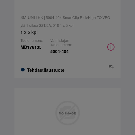
3M UNITEK
| 5004-404 SmartClip Rick/High TQ VPO
ylä 1 oikea 22T/5A, 018 1 x 5 kpl
1 x 5 kpl
Tuotenumero:
Valmistajan
tuotenumero:
MD176135
5004-404
Tehdastilaustuote