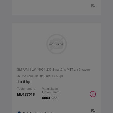
3M UNITEK
| 5004-233 SmartClip MBT ala 3 vasen
-6T/3A koukulla, 018 ura 1 x 5 kpl
1 x 5 kpl
Tuotenumero:
Valmistajan
tuotenumero:
MD177018
5004-233