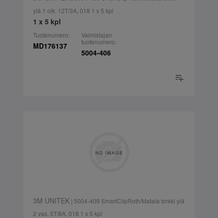
ylä 1 oik. 12T/3A, 018 1 x 5 kpl
1 x 5 kpl
Tuotenumero:
Valmistajan
tuotenumero:
MD176137
5004-406
3M UNITEK
| 5004-409 SmartClipRoth/Matala torkki ylä
2 vas. 5T/8A, 018 1 x 5 kpl