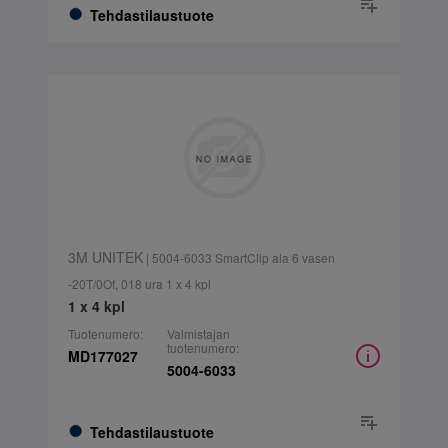
Tehdastilaustuote
3M UNITEK
| 5004-6033 SmartClip ala 6 vasen
-20T/0Of, 018 ura 1 x 4 kpl
1 x 4 kpl
Tuotenumero:
Valmistajan
tuotenumero:
MD177027
5004-6033
Tehdastilaustuote