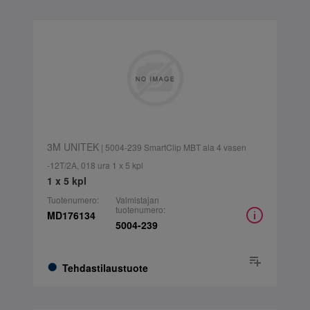
3M UNITEK
| 5004-239 SmartClip MBT ala 4 vasen
-12T/2A, 018 ura 1 x 5 kpl
1 x 5 kpl
Tuotenumero:
Valmistajan
tuotenumero:
MD176134
5004-239
Tehdastilaustuote