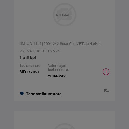
3M UNITEK
| 5004-242 SmartClip MBT ala 4 oikea
-12T/2A DHk 018 1 x 5 kpl
1 x 5 kpl
Tuotenumero:
Valmistajan
tuotenumero:
MD177021
5004-242
Tehdastilaustuote