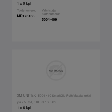
1 x 5 kpl
Tuotenumero:
Valmistajan
tuotenumero:
MD176138
5004-409
3M UNITEK
| 5004-410 SmartClip Roth/Matala torkki
ylä 2 5T/8A, 018 ura 1 x 5 kpl
1 x 5 kpl