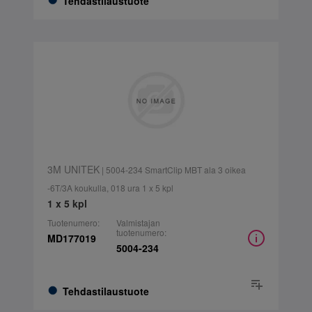
Tehdastilaustuote
3M UNITEK
| 5004-234 SmartClip MBT ala 3 oikea
-6T/3A koukulla, 018 ura 1 x 5 kpl
1 x 5 kpl
Tuotenumero:
Valmistajan
tuotenumero:
MD177019
5004-234
Tehdastilaustuote