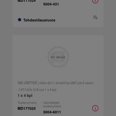
MD177024
5004-431
Tehdastilaustuote
3M UNITEK
| 5004-6011 SmartClip MBT ylä 6 vasen
-14T/10Of, 018 ura 1 x 4 kpl
1 x 4 kpl
Tuotenumero:
Valmistajan
tuotenumero:
MD177025
5004-6011