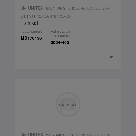
3M UNITEK
| 5004-405 SmartClip Roth/Matala torkki
ylä 1 vas. 12T/3A 018 1 x 5 kpl
1 x 5 kpl
Tuotenumero:
Valmistajan
tuotenumero:
MD176136
5004-405
3M UNITEK
| 5004-406 SmartClip Roth/Matala torkki