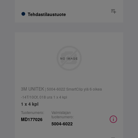
Tehdastilaustuote
3M UNITEK
| 5004-6022 SmartClip ylä 6 oikea
-14T/10Of, 018 ura 1 x 4 kpl
1 x 4 kpl
Tuotenumero:
Valmistajan
tuotenumero:
MD177026
5004-6022