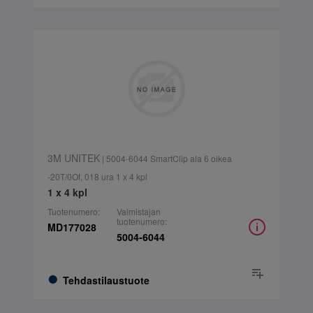
3M UNITEK
| 5004-6044 SmartClip ala 6 oikea
-20T/0Of, 018 ura 1 x 4 kpl
1 x 4 kpl
Tuotenumero:
Valmistajan
tuotenumero:
MD177028
5004-6044
Tehdastilaustuote