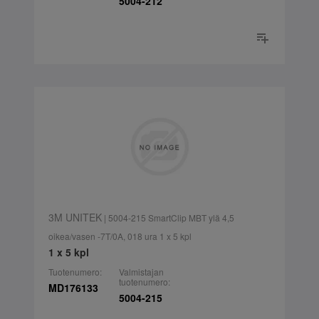
5004-212
3M UNITEK
| 5004-215 SmartClip MBT ylä 4,5
oikea/vasen -7T/0A, 018 ura 1 x 5 kpl
1 x 5 kpl
Tuotenumero:
Valmistajan
tuotenumero:
MD176133
5004-215