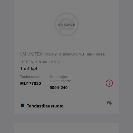
3M UNITEK
| 5004-240 SmartClip MBT ala 4 oikea
-12T/2A, 018 ura 1 x 5 kpl
1 x 5 kpl
Tuotenumero:
Valmistajan
tuotenumero:
MD177020
5004-240
Tehdastilaustuote