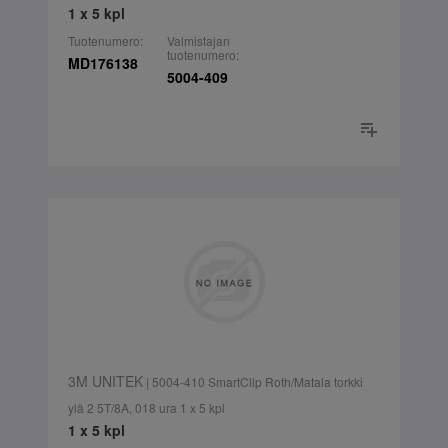
1 x 5 kpl
Tuotenumero:
Valmistajan
tuotenumero:
MD176138
5004-409
3M UNITEK
| 5004-410 SmartClip Roth/Matala torkki
ylä 2 5T/8A, 018 ura 1 x 5 kpl
1 x 5 kpl