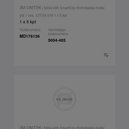
3M UNITEK
| 5004-405 SmartClip Roth/Matala torkki
ylä 1 vas. 12T/3A 018 1 x 5 kpl
1 x 5 kpl
Tuotenumero:
Valmistajan
tuotenumero:
MD176136
5004-405
3M UNITEK
| 5004-406 SmartClip Roth/Matala torkki