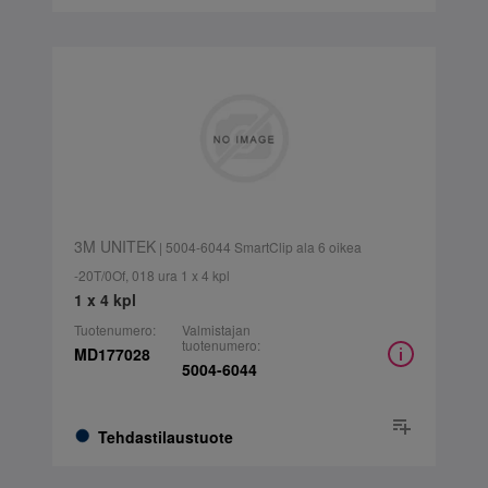
3M UNITEK
| 5004-6044 SmartClip ala 6 oikea
-20T/0Of, 018 ura 1 x 4 kpl
1 x 4 kpl
Tuotenumero:
Valmistajan
tuotenumero:
MD177028
5004-6044
Tehdastilaustuote