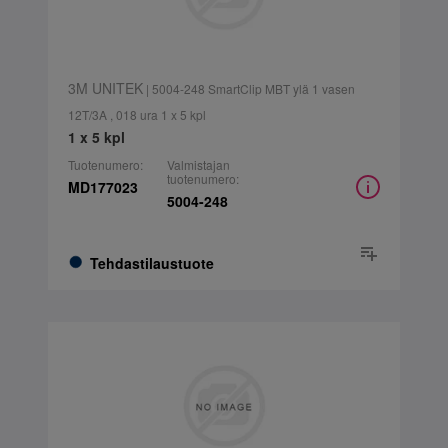
3M UNITEK
| 5004-248 SmartClip MBT ylä 1 vasen
12T/3A , 018 ura 1 x 5 kpl
1 x 5 kpl
Tuotenumero:
Valmistajan
tuotenumero:
MD177023
5004-248
Tehdastilaustuote