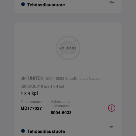
Tehdastilaustuote
3M UNITEK
| 5004-6033 SmartClip ala 6 vasen
-20T/0Of, 018 ura 1 x 4 kpl
1 x 4 kpl
Tuotenumero:
Valmistajan
tuotenumero:
MD177027
5004-6033
Tehdastilaustuote