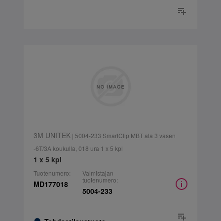
3M UNITEK
| 5004-233 SmartClip MBT ala 3 vasen
-6T/3A koukulla, 018 ura 1 x 5 kpl
1 x 5 kpl
Tuotenumero:
Valmistajan
tuotenumero:
MD177018
5004-233