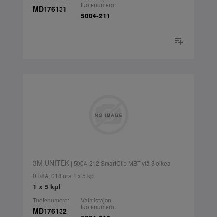
tuotenumero:
MD176131
5004-211
3M UNITEK
| 5004-212 SmartClip MBT ylä 3 oikea
0T/8A, 018 ura 1 x 5 kpl
1 x 5 kpl
Tuotenumero:
Valmistajan
tuotenumero:
MD176132