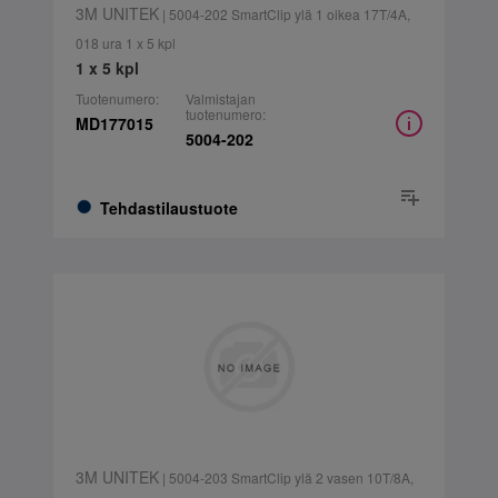
3M UNITEK
| 5004-202 SmartClip ylä 1 oikea 17T/4A,
018 ura 1 x 5 kpl
1 x 5 kpl
Tuotenumero:
Valmistajan
tuotenumero:
MD177015
5004-202
Tehdastilaustuote
3M UNITEK
| 5004-203 SmartClip ylä 2 vasen 10T/8A,