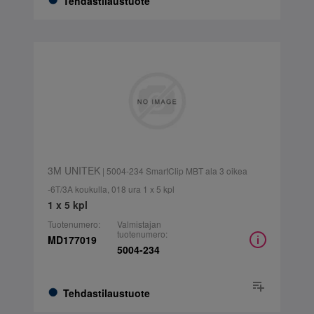
Tehdastilaustuote
3M UNITEK
| 5004-234 SmartClip MBT ala 3 oikea
-6T/3A koukulla, 018 ura 1 x 5 kpl
1 x 5 kpl
Tuotenumero:
Valmistajan
tuotenumero:
MD177019
5004-234
Tehdastilaustuote