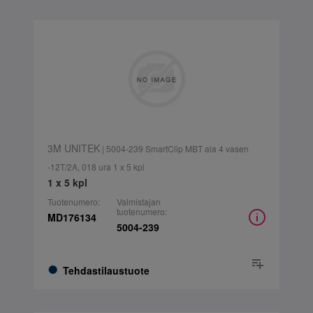
3M UNITEK
| 5004-239 SmartClip MBT ala 4 vasen
-12T/2A, 018 ura 1 x 5 kpl
1 x 5 kpl
Tuotenumero:
Valmistajan
tuotenumero:
MD176134
5004-239
Tehdastilaustuote