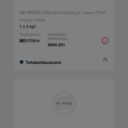
3M UNITEK
| 5004-201 SmartClip ylä 1 vasen 17T/4A,
018 ura 1 x 5 kpl
1 x 5 kpl
Tuotenumero:
Valmistajan
tuotenumero:
MD177014
5004-201
Tehdastilaustuote