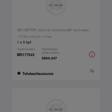
3M UNITEK
| 5004-247 SmartClip MBT ala 5 vasen
-17T/2A, 018 ura 1 x 5 kpl
1 x 5 kpl
Tuotenumero:
Valmistajan
tuotenumero:
MD177022
5004-247
Tehdastilaustuote