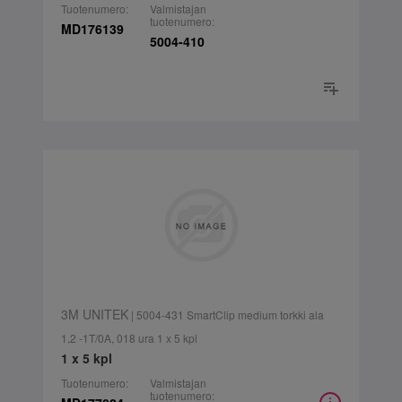
Tuotenumero:
Valmistajan
tuotenumero:
MD176139
5004-410
3M UNITEK
| 5004-431 SmartClip medium torkki ala
1,2 -1T/0A, 018 ura 1 x 5 kpl
1 x 5 kpl
Tuotenumero:
Valmistajan
tuotenumero: