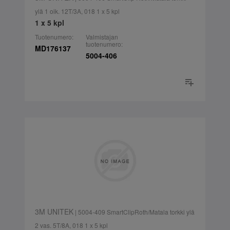
ylä 1 oik. 12T/3A, 018 1 x 5 kpl
1 x 5 kpl
Tuotenumero:
Valmistajan
tuotenumero:
MD176137
5004-406
3M UNITEK
| 5004-409 SmartClipRoth/Matala torkki ylä
2 vas. 5T/8A, 018 1 x 5 kpl