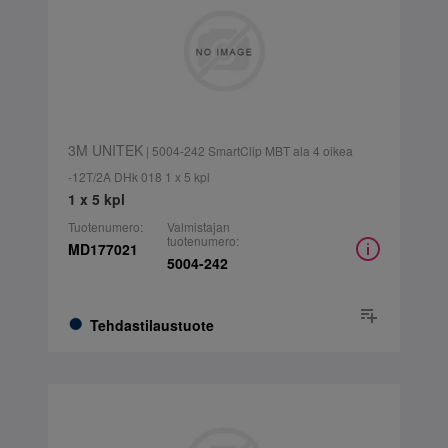
3M UNITEK
| 5004-242 SmartClip MBT ala 4 oikea
-12T/2A DHk 018 1 x 5 kpl
1 x 5 kpl
Tuotenumero:
Valmistajan
tuotenumero:
MD177021
5004-242
Tehdastilaustuote