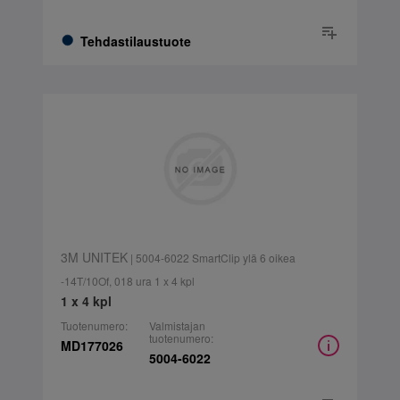
Tehdastilaustuote
3M UNITEK
| 5004-6022 SmartClip ylä 6 oikea
-14T/10Of, 018 ura 1 x 4 kpl
1 x 4 kpl
Tuotenumero:
Valmistajan
tuotenumero:
MD177026
5004-6022