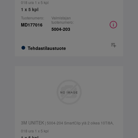
018 ura 1 x 5 kpl
1 x 5 kpl
Tuotenumero:
Valmistajan
tuotenumero:
MD177016
5004-203
Tehdastilaustuote
3M UNITEK
| 5004-204 SmartClip ylä 2 oikea 10T/8A,
018 ura 1 x 5 kpl
1 x 5 kpl