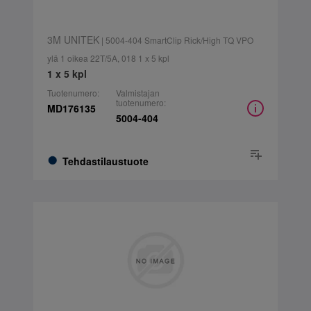
3M UNITEK
| 5004-404 SmartClip Rick/High TQ VPO
ylä 1 oikea 22T/5A, 018 1 x 5 kpl
1 x 5 kpl
Tuotenumero:
Valmistajan
tuotenumero:
MD176135
5004-404
Tehdastilaustuote