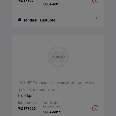
MD177024
5004-431
Tehdastilaustuote
3M UNITEK
| 5004-6011 SmartClip MBT ylä 6 vasen
-14T/10Of, 018 ura 1 x 4 kpl
1 x 4 kpl
Tuotenumero:
Valmistajan
tuotenumero:
MD177025
5004-6011