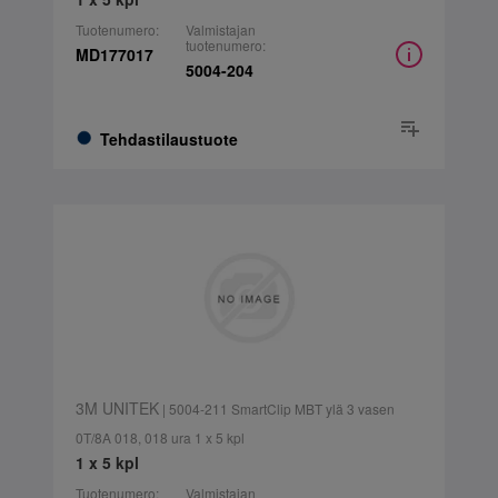
Tuotenumero:
Valmistajan
tuotenumero:
MD177017
5004-204
Tehdastilaustuote
3M UNITEK
| 5004-211 SmartClip MBT ylä 3 vasen
0T/8A 018, 018 ura 1 x 5 kpl
1 x 5 kpl
Tuotenumero:
Valmistajan