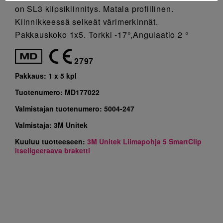
on SL3 klipsikiinnitys. Matala profiilinen.
Kiinnikkeessä selkeät värimerkinnät.
Pakkauskoko 1x5. Torkki -17°,Angulaatio 2 °
2797
Pakkaus:
1 x 5 kpl
Tuotenumero:
MD177022
Valmistajan tuotenumero:
5004-247
Valmistaja:
3M Unitek
Kuuluu tuotteeseen:
3M Unitek Liimapohja 5 SmartClip
itseligeeraava braketti