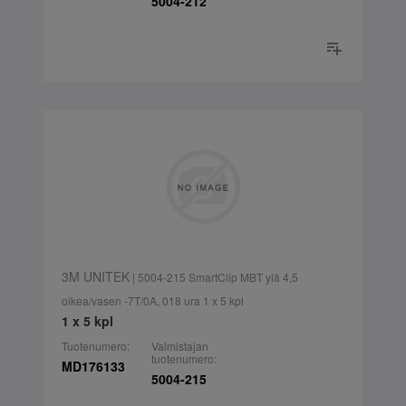
5004-212
3M UNITEK
| 5004-215 SmartClip MBT ylä 4,5
oikea/vasen -7T/0A, 018 ura 1 x 5 kpl
1 x 5 kpl
Tuotenumero:
Valmistajan
tuotenumero:
MD176133
5004-215