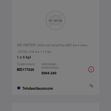
3M UNITEK
| 5004-240 SmartClip MBT ala 4 oikea
-12T/2A, 018 ura 1 x 5 kpl
1 x 5 kpl
Tuotenumero:
Valmistajan
tuotenumero:
MD177020
5004-240
Tehdastilaustuote