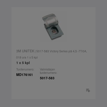
3M UNITEK
| 5017-583 Victory Series ylä 4,5 -7T/0A,
018 ura 1 x 5 kpl
1 x 5 kpl
Tuotenumero:
Valmistajan
tuotenumero:
MD176161
5017-583