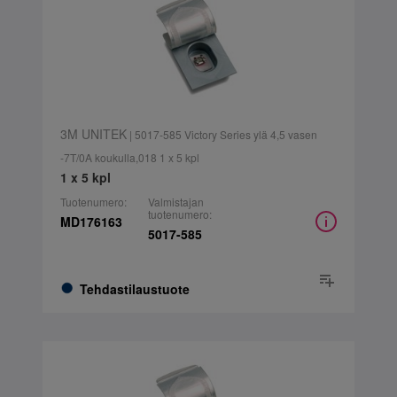
3M UNITEK
| 5017-585 Victory Series ylä 4,5 vasen
-7T/0A koukulla,018 1 x 5 kpl
1 x 5 kpl
Tuotenumero:
Valmistajan
tuotenumero:
MD176163
5017-585
Tehdastilaustuote