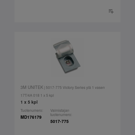
3M UNITEK
| 5017-775 Victory Series ylä 1 vasen
17T/4A 018 1 x 5 kpl
1 x 5 kpl
Tuotenumero:
Valmistajan
tuotenumero:
MD176179
5017-775