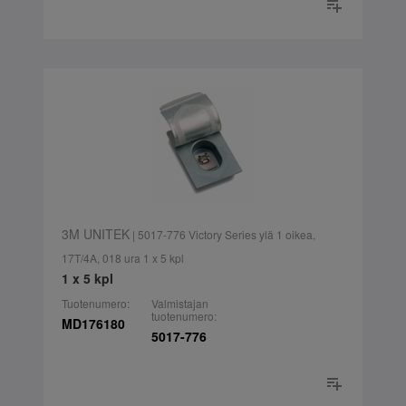
3M UNITEK
| 5017-776 Victory Series ylä 1 oikea,
17T/4A, 018 ura 1 x 5 kpl
1 x 5 kpl
Tuotenumero:
Valmistajan
tuotenumero:
MD176180
5017-776