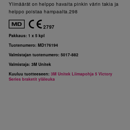
Ylimäärät on helppo havaita pinkin värin takia ja
helppo poistaa hampaalta.298
2797
Pakkaus:
1 x 5 kpl
Tuotenumero:
MD176194
Valmistajan tuotenumero:
5017-882
Valmistaja:
3M Unitek
Kuuluu tuotteeseen:
3M Unitek Liimapohja 5 Victory
Series braketit yläleuka