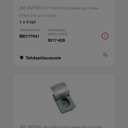
3M UNITEK
| 5017-626 Victory Series ylä 3 oikea
0T/6A, 018 ura 1 x 5 kpl
1 x 5 kpl
Tuotenumero:
Valmistajan
tuotenumero:
MD177041
5017-626
Tehdastilaustuote
3M UNITEK
| 5017-657 Victory Series ylä 4,5 0T/0A,