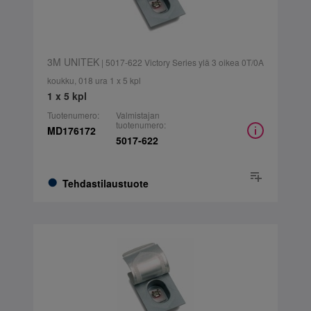
3M UNITEK
| 5017-622 Victory Series ylä 3 oikea 0T/0A
koukku, 018 ura 1 x 5 kpl
1 x 5 kpl
Tuotenumero:
Valmistajan
tuotenumero:
MD176172
5017-622
Tehdastilaustuote