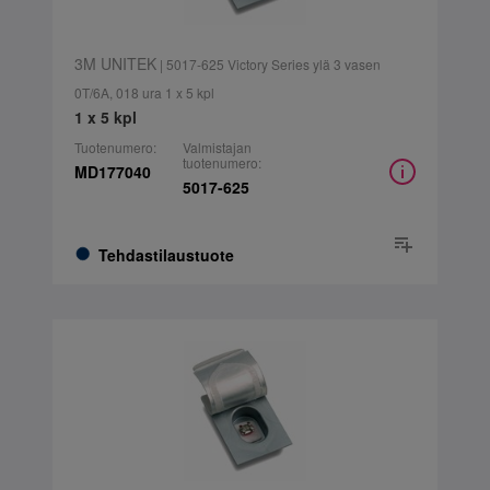
3M UNITEK
| 5017-625 Victory Series ylä 3 vasen
0T/6A, 018 ura 1 x 5 kpl
1 x 5 kpl
Tuotenumero:
Valmistajan
tuotenumero:
MD177040
5017-625
Tehdastilaustuote