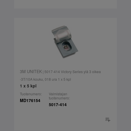
3M UNITEK
| 5017-414 Victory Series ylä 3 oikea
-3T/10A kouku, 018 ura 1 x 5 kpl
1 x 5 kpl
Tuotenumero:
Valmistajan
tuotenumero:
MD176154
5017-414