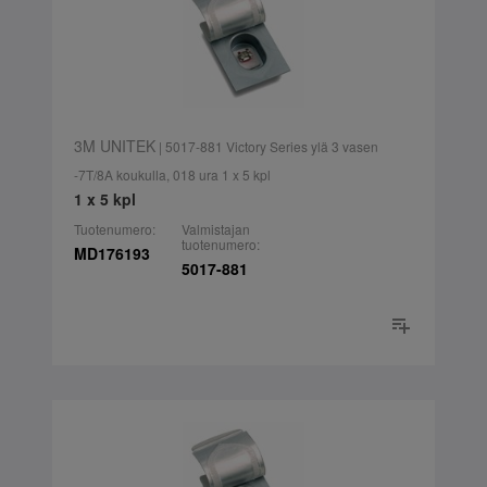
3M UNITEK
| 5017-881 Victory Series ylä 3 vasen
-7T/8A koukulla, 018 ura 1 x 5 kpl
1 x 5 kpl
Tuotenumero:
Valmistajan
tuotenumero:
MD176193
5017-881