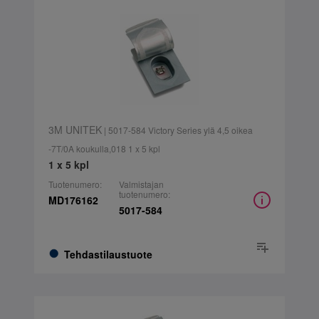
3M UNITEK
| 5017-584 Victory Series ylä 4,5 oikea
-7T/0A koukulla,018 1 x 5 kpl
1 x 5 kpl
Tuotenumero:
Valmistajan
tuotenumero:
MD176162
5017-584
Tehdastilaustuote