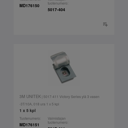
tuotenumero:
MD176150
5017-404
3M UNITEK
| 5017-411 Victory Series ylä 3 vasen
-3T/10A, 018 ura 1 x 5 kpl
1 x 5 kpl
Tuotenumero:
Valmistajan
tuotenumero:
MD176151