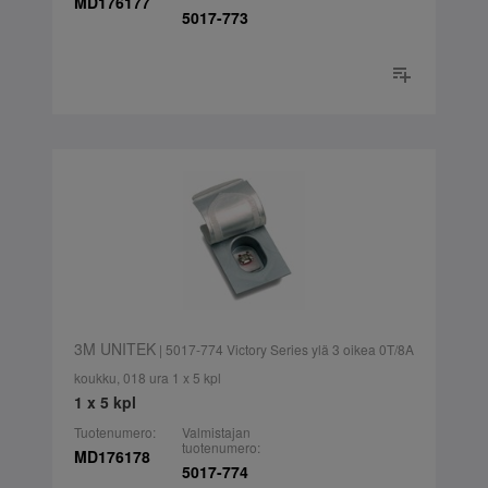
MD176177
5017-773
3M UNITEK
| 5017-774 Victory Series ylä 3 oikea 0T/8A
koukku, 018 ura 1 x 5 kpl
1 x 5 kpl
Tuotenumero:
Valmistajan
tuotenumero:
MD176178
5017-774