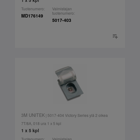
1 x 5 kpl
Tuotenumero:
Valmistajan
tuotenumero:
MD176149
5017-403
3M UNITEK
| 5017-404 Victory Series ylä 2 oikea
7T/8A, 018 ura 1 x 5 kpl
1 x 5 kpl
Tuotenumero:
Valmistajan