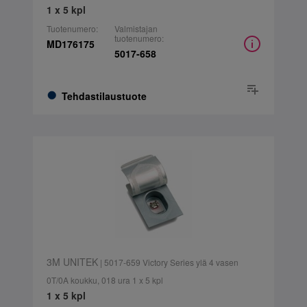
1 x 5 kpl
Tuotenumero:
Valmistajan
tuotenumero:
MD176175
5017-658
Tehdastilaustuote
3M UNITEK
| 5017-659 Victory Series ylä 4 vasen
0T/0A koukku, 018 ura 1 x 5 kpl
1 x 5 kpl