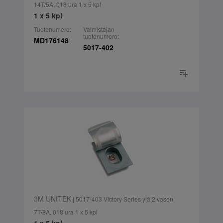
14T/5A, 018 ura 1 x 5 kpl
1 x 5 kpl
Tuotenumero:
Valmistajan
tuotenumero:
MD176148
5017-402
3M UNITEK
| 5017-403 Victory Series ylä 2 vasen
7T/8A, 018 ura 1 x 5 kpl