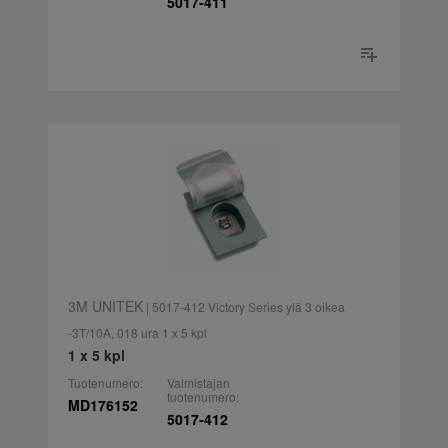
5017-411
3M UNITEK
| 5017-412 Victory Series ylä 3 oikea
-3T/10A, 018 ura 1 x 5 kpl
1 x 5 kpl
Tuotenumero:
Valmistajan
tuotenumero:
MD176152
5017-412