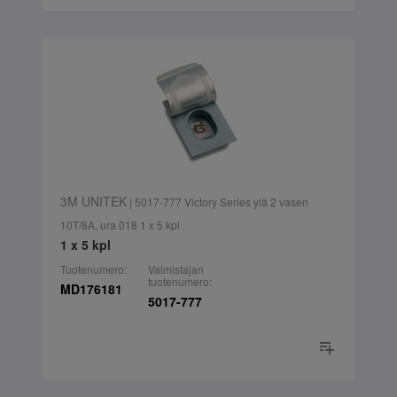
3M UNITEK
| 5017-777 Victory Series ylä 2 vasen
10T/8A, ura 018 1 x 5 kpl
1 x 5 kpl
Tuotenumero:
Valmistajan
tuotenumero:
MD176181
5017-777