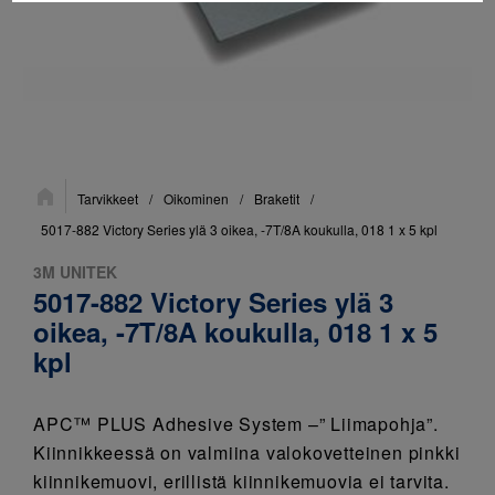
Sijainti:
Tarvikkeet
/
Oikominen
/
Braketit
/
5017-882 Victory Series ylä 3 oikea, -7T/8A koukulla, 018 1 x 5 kpl
3M UNITEK
5017-882 Victory Series ylä 3
oikea, -7T/8A koukulla, 018 1 x 5
kpl
APC™ PLUS Adhesive System –” Liimapohja”.
Kiinnikkeessä on valmiina valokovetteinen pinkki
kiinnikemuovi, erillistä kiinnikemuovia ei tarvita.