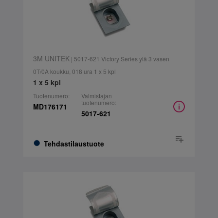
3M UNITEK
| 5017-621 Victory Series ylä 3 vasen
0T/0A koukku, 018 ura 1 x 5 kpl
1 x 5 kpl
Tuotenumero:
Valmistajan
tuotenumero:
MD176171
5017-621
Tehdastilaustuote