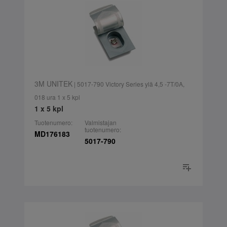
3M UNITEK
| 5017-790 Victory Series ylä 4,5 -7T/0A,
018 ura 1 x 5 kpl
1 x 5 kpl
Tuotenumero:
Valmistajan
tuotenumero:
MD176183
5017-790