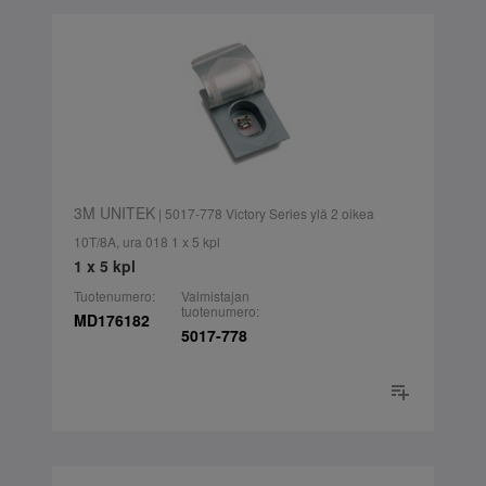
3M UNITEK
| 5017-778 Victory Series ylä 2 oikea
10T/8A, ura 018 1 x 5 kpl
1 x 5 kpl
Tuotenumero:
Valmistajan
tuotenumero:
MD176182
5017-778