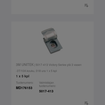
3M UNITEK
| 5017-413 Victory Series ylä 3 vasen
-3T/10A kouku, 018 ura 1 x 5 kpl
1 x 5 kpl
Tuotenumero:
Valmistajan
tuotenumero:
MD176153
5017-413