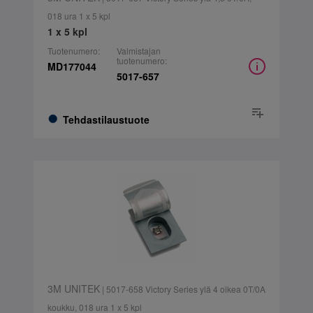
018 ura 1 x 5 kpl
1 x 5 kpl
Tuotenumero:
Valmistajan
tuotenumero:
MD177044
5017-657
Tehdastilaustuote
3M UNITEK
| 5017-658 Victory Series ylä 4 oikea 0T/0A
koukku, 018 ura 1 x 5 kpl