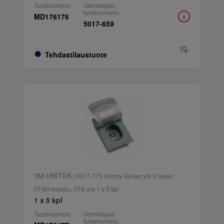
Tuotenumero:
Valmistajan
tuotenumero:
MD176176
5017-659
Tehdastilaustuote
3M UNITEK
| 5017-773 Victory Series ylä 3 vasen
0T/8A koukku, 018 ura 1 x 5 kpl
1 x 5 kpl
Tuotenumero:
Valmistajan
tuotenumero: