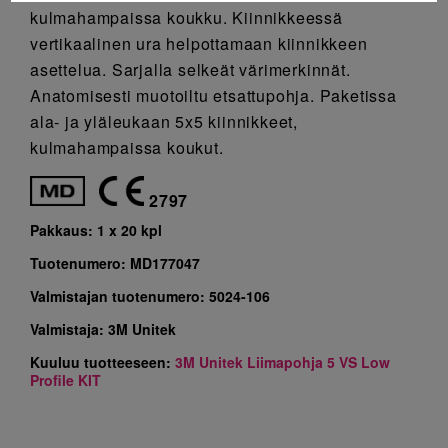
kulmahampaissa koukku. Kiinnikkeessä
vertikaalinen ura helpottamaan kiinnikkeen
asettelua. Sarjalla selkeät värimerkinnät.
Anatomisesti muotoiltu etsattupohja. Paketissa
ala- ja yläleukaan 5x5 kiinnikkeet,
kulmahampaissa koukut.
2797
Pakkaus:
1 x 20 kpl
Tuotenumero:
MD177047
Valmistajan tuotenumero:
5024-106
Valmistaja:
3M Unitek
Kuuluu tuotteeseen:
3M Unitek Liimapohja 5 VS Low
Profile KIT