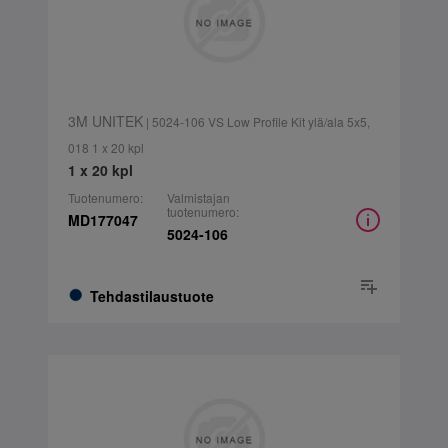
3M UNITEK
| 5024-106 VS Low Profile Kit ylä/ala 5x5,
018 1 x 20 kpl
1 x 20 kpl
Tuotenumero:
Valmistajan
tuotenumero:
MD177047
5024-106
Tehdastilaustuote