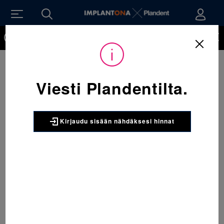
Kirjaudu sisään nähdäksesi hinnat. Tarvitsetko tunnukset
verkkokauppaan? Tilaa ne
Sijainti:
Tarvikkeet
/
Oikominen
/
Braketit
/
5024-106 VS Low Profile Kit ylä/ala 5x5, 018 1 x 20 kpl
Viesti Plandentilta.
3M UNITEK
5024-106 VS Low Profile Kit
ylä/ala 5x5, 018 1 x 20 kpl
Kirjaudu sisään nähdäksesi hinnat
APC™ PLUS Adhesive System –” Liimapohja”.
Kiinnikkeessä on valmiina valokovetteinen pinkki
kiinnikemuovi, erillistä kiinnikemuovia ei tarvita.
Ylimäärät on helppo havaita pinkin värin takia ja
helppo poistaa hampaalta. Victory Series
matalaprofiilinen metallikiinnike KIT Roth:n
tekniikalla, jossa 018 ura kaarilangalle ja