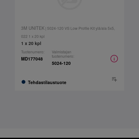
3M UNITEK
| 5024-120 VS Low Profile Kit ylä/ala 5x5,
022 1 x 20 kpl
1 x 20 kpl
Tuotenumero:
Valmistajan
tuotenumero:
MD177048
5024-120
Tehdastilaustuote