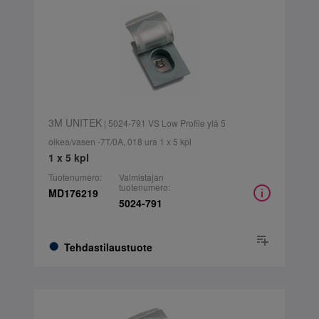
3M UNITEK
| 5024-791 VS Low Profile ylä 5
oikea/vasen -7T/0A, 018 ura 1 x 5 kpl
1 x 5 kpl
Tuotenumero:
Valmistajan
tuotenumero:
MD176219
5024-791
Tehdastilaustuote