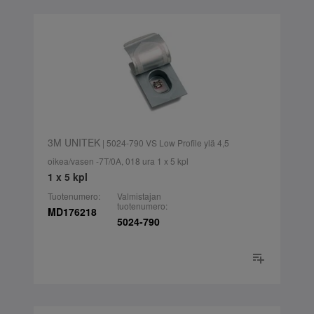
3M UNITEK
| 5024-790 VS Low Profile ylä 4,5
oikea/vasen -7T/0A, 018 ura 1 x 5 kpl
1 x 5 kpl
Tuotenumero:
Valmistajan
tuotenumero:
MD176218
5024-790