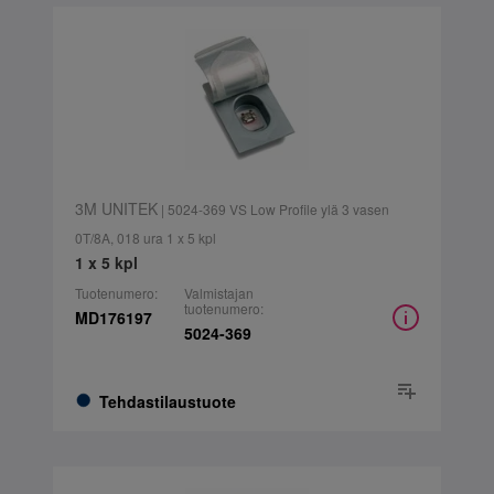
3M UNITEK
| 5024-369 VS Low Profile ylä 3 vasen
0T/8A, 018 ura 1 x 5 kpl
1 x 5 kpl
Tuotenumero:
Valmistajan
tuotenumero:
MD176197
5024-369
Tehdastilaustuote