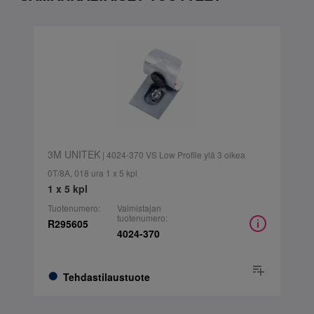
3M UNITEK
| 4024-370 VS Low Profile ylä 3 oikea
0T/8A, 018 ura 1 x 5 kpl
1 x 5 kpl
Tuotenumero:
Valmistajan
tuotenumero:
R295605
4024-370
Tehdastilaustuote