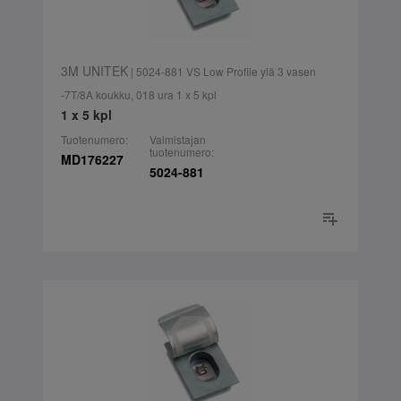
3M UNITEK
| 5024-881 VS Low Profile ylä 3 vasen
-7T/8A koukku, 018 ura 1 x 5 kpl
1 x 5 kpl
Tuotenumero:
Valmistajan
tuotenumero:
MD176227
5024-881