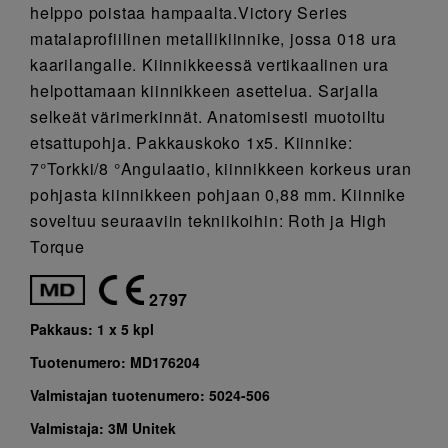
helppo poistaa hampaalta.Victory Series
matalaprofiilinen metallikiinnike, jossa 018 ura
kaarilangalle. Kiinnikkeessä vertikaalinen ura
helpottamaan kiinnikkeen asettelua. Sarjalla
selkeät värimerkinnät. Anatomisesti muotoiltu
etsattupohja. Pakkauskoko 1x5. Kiinnike:
7°Torkki/8 °Angulaatio, kiinnikkeen korkeus uran
pohjasta kiinnikkeen pohjaan 0,88 mm. Kiinnike
soveltuu seuraaviin tekniikoihin: Roth ja High
Torque
2797
Pakkaus:
1 x 5 kpl
Tuotenumero:
MD176204
Valmistajan tuotenumero:
5024-506
Valmistaja:
3M Unitek