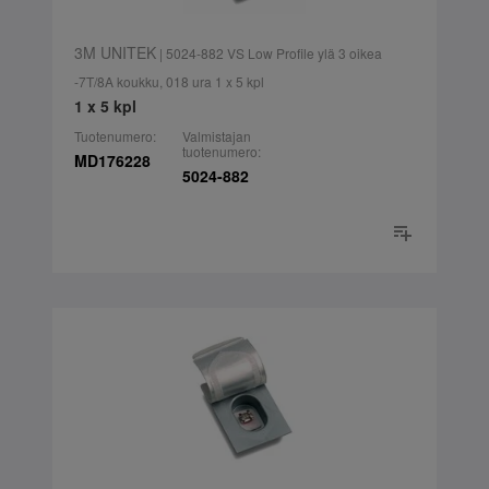
3M UNITEK
| 5024-882 VS Low Profile ylä 3 oikea
-7T/8A koukku, 018 ura 1 x 5 kpl
1 x 5 kpl
Tuotenumero:
Valmistajan
tuotenumero:
MD176228
5024-882