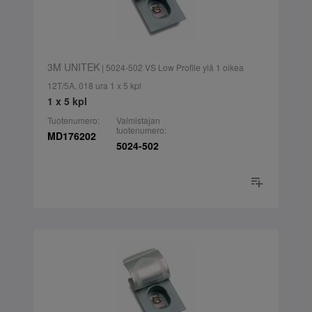
3M UNITEK
| 5024-502 VS Low Profile ylä 1 oikea
12T/5A, 018 ura 1 x 5 kpl
1 x 5 kpl
Tuotenumero:
Valmistajan
tuotenumero:
MD176202
5024-502