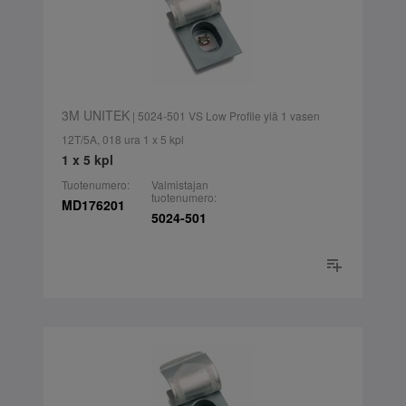
3M UNITEK
| 5024-501 VS Low Profile ylä 1 vasen
12T/5A, 018 ura 1 x 5 kpl
1 x 5 kpl
Tuotenumero:
Valmistajan
tuotenumero:
MD176201
5024-501