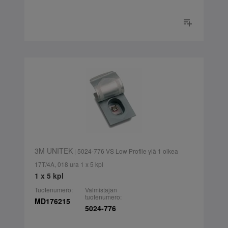
3M UNITEK
| 5024-776 VS Low Profile ylä 1 oikea
17T/4A, 018 ura 1 x 5 kpl
1 x 5 kpl
Tuotenumero:
Valmistajan
tuotenumero:
MD176215
5024-776