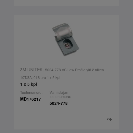
3M UNITEK
| 5024-778 VS Low Profile ylä 2 oikea
10T/8A, 018 ura 1 x 5 kpl
1 x 5 kpl
Tuotenumero:
Valmistajan
tuotenumero:
MD176217
5024-778