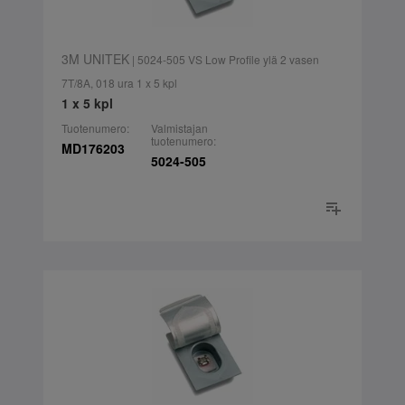
3M UNITEK
| 5024-505 VS Low Profile ylä 2 vasen
7T/8A, 018 ura 1 x 5 kpl
1 x 5 kpl
Tuotenumero:
Valmistajan
tuotenumero:
MD176203
5024-505