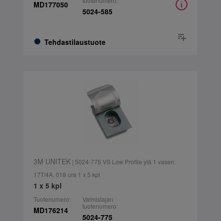
tuotenumero:
MD177050
5024-585
Tehdastilaustuote
3M UNITEK
| 5024-775 VS Low Profile ylä 1 vasen
17T/4A, 018 ura 1 x 5 kpl
1 x 5 kpl
Tuotenumero:
Valmistajan
tuotenumero:
MD176214
5024-775