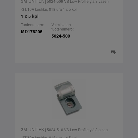
3M UNITEK
| 5024-509 VS Low Profile ylä 3 vasen
-3T/10A koukku, 018 ura 1 x 5 kpl
1 x 5 kpl
Tuotenumero:
Valmistajan
tuotenumero:
MD176205
5024-509
3M UNITEK
| 5024-510 VS Low Profile ylä 3 oikea
-3T/10A koukku, 018 ura 1 x 5 kpl