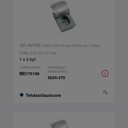
3M UNITEK
| 5024-370 VS Low Profile ylä 3 oikea
0T/8A, 018 ura 1 x 5 kpl
1 x 5 kpl
Tuotenumero:
Valmistajan
tuotenumero:
MD176198
5024-370
Tehdastilaustuote