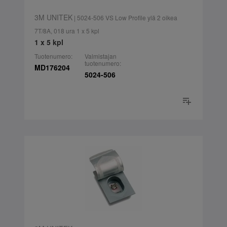
3M UNITEK
| 5024-506 VS Low Profile ylä 2 oikea
7T/8A, 018 ura 1 x 5 kpl
1 x 5 kpl
Tuotenumero:
Valmistajan
tuotenumero:
MD176204
5024-506