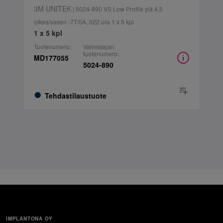
3M UNITEK
| 5024-890 VS Low Profile ylä 4,5
oikea/vasen -7T/0A, 022 ura 1 x 5 kpl
1 x 5 kpl
Tuotenumero:
Valmistajan
tuotenumero:
MD177055
5024-890
Tehdastilaustuote
IMPLANTONA OY