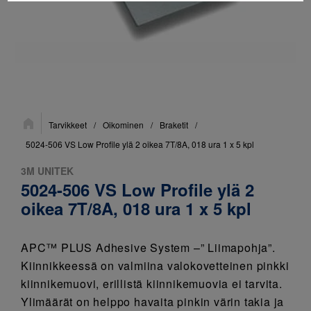
Sijainti:
Tarvikkeet
/
Oikominen
/
Braketit
/
5024-506 VS Low Profile ylä 2 oikea 7T/8A, 018 ura 1 x 5 kpl
3M UNITEK
5024-506 VS Low Profile ylä 2
oikea 7T/8A, 018 ura 1 x 5 kpl
APC™ PLUS Adhesive System –” Liimapohja”.
Kiinnikkeessä on valmiina valokovetteinen pinkki
kiinnikemuovi, erillistä kiinnikemuovia ei tarvita.
Ylimäärät on helppo havaita pinkin värin takia ja