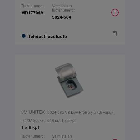
Tuotenumero:
Valmistajan
tuotenumero:
MD177049
5024-584
Tehdastilaustuote
3M UNITEK
| 5024-585 VS Low Profile ylä 4,5 vasen
-7T/0A koukku ,018 ura 1 x 5 kpl
1 x 5 kpl
Tuotenumero:
Valmistajan