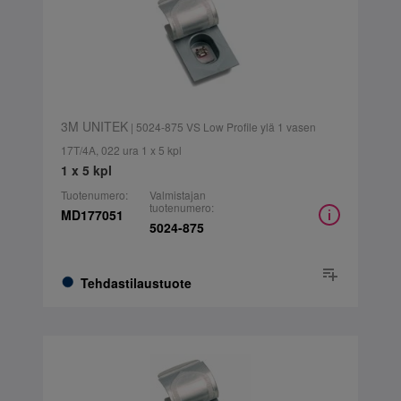
3M UNITEK
| 5024-875 VS Low Profile ylä 1 vasen
17T/4A, 022 ura 1 x 5 kpl
1 x 5 kpl
Tuotenumero:
Valmistajan
tuotenumero:
MD177051
5024-875
Tehdastilaustuote