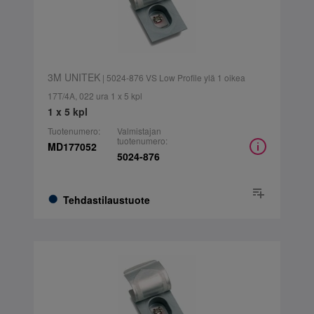
3M UNITEK
| 5024-876 VS Low Profile ylä 1 oikea
17T/4A, 022 ura 1 x 5 kpl
1 x 5 kpl
Tuotenumero:
Valmistajan
tuotenumero:
MD177052
5024-876
Tehdastilaustuote