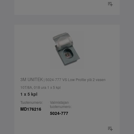
3M UNITEK
| 5024-777 VS Low Profile ylä 2 vasen
10T/8A, 018 ura 1 x 5 kpl
1 x 5 kpl
Tuotenumero:
Valmistajan
tuotenumero:
MD176216
5024-777