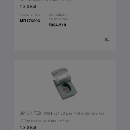
1 x 5 kpl
Tuotenumero:
Valmistajan
tuotenumero:
MD176206
5024-510
3M UNITEK
| 5024-584 VS Low Profile ylä 4,5 oikea
-7T/0A koukku ,018 ura 1 x 5 kpl
1 x 5 kpl