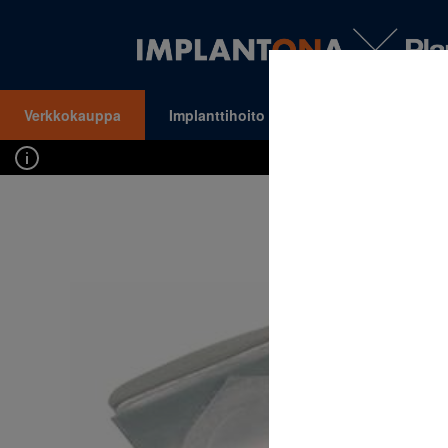
Verkkokauppa
Implanttihoito
Oikomishoito
VALIKKO
Kirj