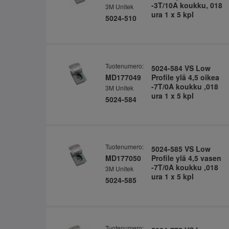
-3T/10A koukku, 018
3M Unitek
ura 1 x 5 kpl
5024-510
Tuotenumero:
5024-584 VS Low
MD177049
Profile ylä 4,5 oikea
-7T/0A koukku ,018
3M Unitek
ura 1 x 5 kpl
5024-584
Tuotenumero:
5024-585 VS Low
MD177050
Profile ylä 4,5 vasen
-7T/0A koukku ,018
3M Unitek
ura 1 x 5 kpl
5024-585
Tuotenumero: