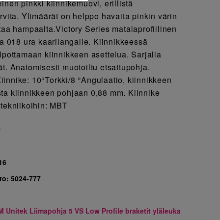
inen pinkki kiinnikemuovi, erillistä
rvita. Ylimäärät on helppo havaita pinkin värin
taa hampaalta.Victory Series matalaprofiilinen
sa 018 ura kaarilangalle. Kiinnikkeessä
lpottamaan kiinnikkeen asettelua. Sarjalla
t. Anatomisesti muotoiltu etsattupohja.
innike: 10°Torkki/8 °Angulaatio, kiinnikkeen
ta kiinnikkeen pohjaan 0,88 mm. Kiinnike
 tekniikoihin: MBT
7
16
ro:
5024-777
M Unitek Liimapohja 5 VS Low Profile braketit yläleuka