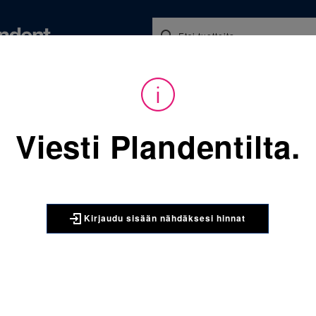
Koulutukset ja tapahtumat
Ajankohtaista
Yritykse
audu sisään nähdäksesi hinnat. Tarvitsetko tunnukset verkkokauppaan? 
Viesti Plandentilta.
Sijainti:
Tarvikkeet
/
Oikom
5024-777 VS Low Profile yl
3M UNITEK
Kirjaudu sisään nähdäksesi hinnat
5024-777 V
vasen 10T/
APC™ PLUS Adhesiv