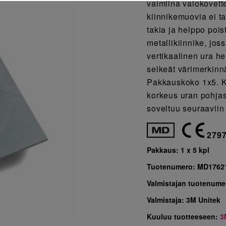
valmiina valokovette
kiinnikemuovia ei ta
takia ja helppo pois
metallikiinnike, jos
vertikaalinen ura he
selkeät värimerkinnä
Pakkauskoko 1x5. Ki
korkeus uran pohjas
soveltuu seuraaviin
279
Pakkaus:
1 x 5 kpl
Tuotenumero:
MD1762
Valmistajan tuotenume
Valmistaja:
3M Unitek
Kuuluu tuotteeseen:
3