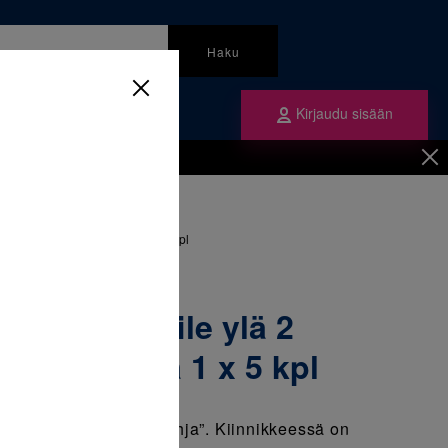
Haku
Kirjaudu sisään
mme
Tilaa ne
inen
/
Braketit
/
ä 2 vasen 10T/8A, 018 ura 1 x 5 kpl
S Low Profile ylä 2
8A, 018 ura 1 x 5 kpl
e System –” Liimapohja”. Kiinnikkeessä on