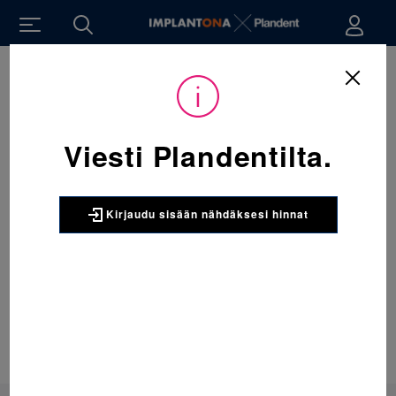
Sijainti:
Tarvikkeet
/
Oikominen
/
Kiinnitysmateriaalit
/
3M Unitek Transbond LR kiinnitysmuovi
Viesti Plandentilta.
3M UNITEK
3M Unitek Transbond LR
kiinnitysmuovi
Kirjaudu sisään nähdäksesi hinnat