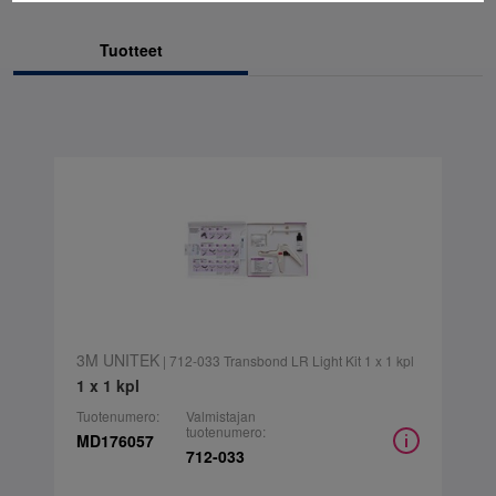
Tuotteet
3M UNITEK
| 712-033 Transbond LR Light Kit 1 x 1 kpl
1 x 1 kpl
Tuotenumero:
Valmistajan
tuotenumero:
MD176057
712-033