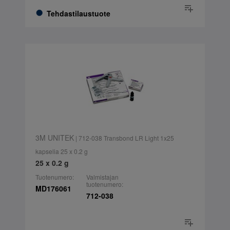
Tehdastilaustuote
3M UNITEK
| 712-038 Transbond LR Light 1x25
kapselia 25 x 0.2 g
25 x 0.2 g
Tuotenumero:
Valmistajan
tuotenumero:
MD176061
712-038