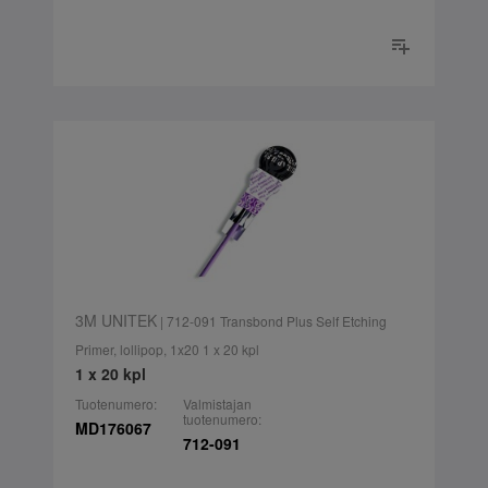
3M UNITEK
| 712-091 Transbond Plus Self Etching
Primer, lollipop, 1x20 1 x 20 kpl
1 x 20 kpl
Tuotenumero:
Valmistajan
tuotenumero:
MD176067
712-091