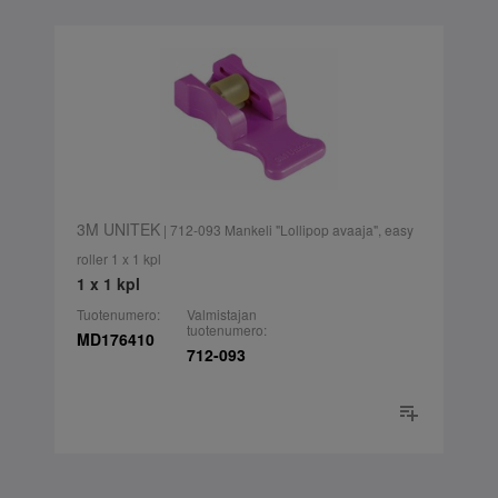
3M UNITEK
| 712-093 Mankeli "Lollipop avaaja", easy
roller 1 x 1 kpl
1 x 1 kpl
Tuotenumero:
Valmistajan
tuotenumero:
MD176410
712-093