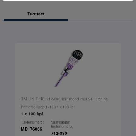
Tuotteet
3M UNITEK
| 712-090 Transbond Plus Self Etching
Primer,lollipop,1x100 1 x 100 kpl
1 x 100 kpl
Tuotenumero:
Valmistajan
tuotenumero:
MD176066
712-090