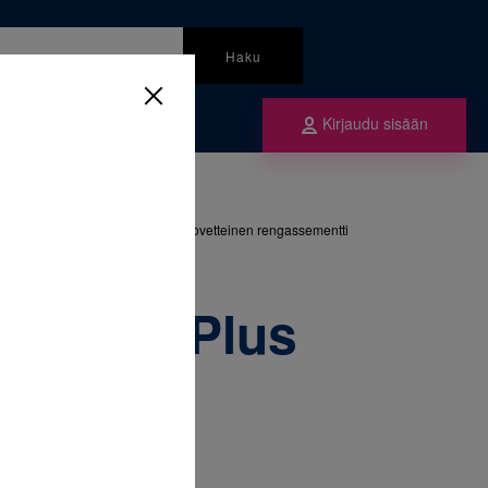
Haku
Kirjaudu sisään
mme
3M Unitek Transbond Plus valokovetteinen rengassementti
nsbond Plus
en
ti