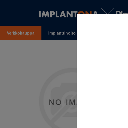
Verkkokauppa
Implanttihoito
Oikomishoito
VALIKKO