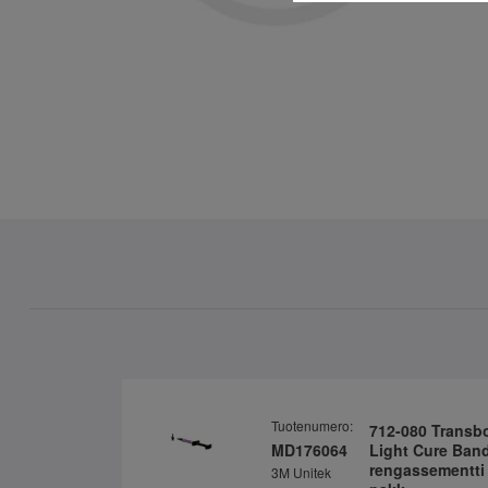
Tuotenumero:
712-080 Transb
MD176064
Light Cure Band
rengassementti 
3M Unitek