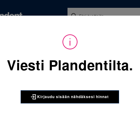
Koulutukset ja tapahtumat
Ajankohtaista
Yritykse
Viesti Plandentilta.
Sijainti:
Tarvikkeet
/
Oikominen
/
Kiinnitysmateriaalit
/
3M UNITEK
3M Unitek Tra
Kirjaudu sisään nähdäksesi hinnat
valokovettein
rengassement