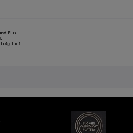
ond Plus
,
1x4g 1 x 1
A