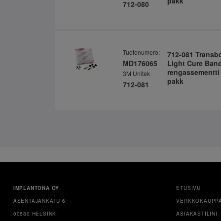
pakk
712-080
Tuotenumero:
712-081 Transb
MD176065
Light Cure Band
rengassementti 
3M Unitek
pakk
712-081
IMPLANTONA OY
ETUSIVU
ASENTAJANKATU 6
VERKKOKAUPP
00880 HELSINKI
ASIAKASTILINI