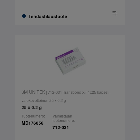
Tehdastilaustuote
3M UNITEK
| 712-031 Transbond XT 1x25 kapseli,
valokovetteinen 25 x 0.2 g
25 x 0.2 g
Tuotenumero:
Valmistajan
tuotenumero:
MD176056
712-031