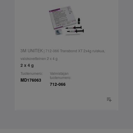
3M UNITEK
| 712-066 Transbond XT 2x4g ruiskua,
valokovetteinen 2 x 4 g
2 x 4 g
Tuotenumero:
Valmistajan
tuotenumero:
MD176063
712-066