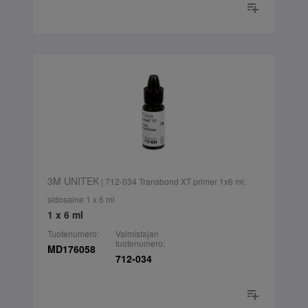
3M UNITEK
| 712-034 Transbond XT primer 1x6 ml,
sidosaine 1 x 6 ml
1 x 6 ml
Tuotenumero:
Valmistajan
tuotenumero:
MD176058
712-034