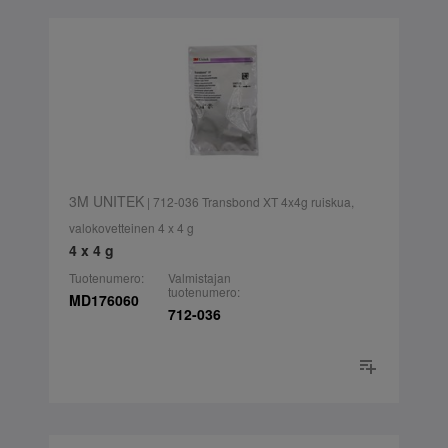
3M UNITEK
| 712-036 Transbond XT 4x4g ruiskua,
valokovetteinen 4 x 4 g
4 x 4 g
Tuotenumero:
Valmistajan
tuotenumero:
MD176060
712-036