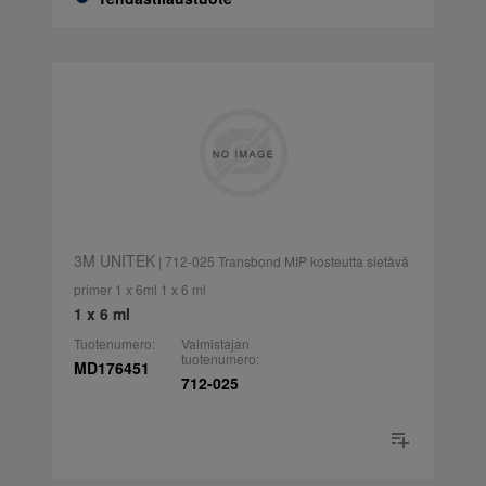
3M UNITEK
| 712-025 Transbond MIP kosteutta sietävä
primer 1 x 6ml 1 x 6 ml
1 x 6 ml
Tuotenumero:
Valmistajan
tuotenumero:
MD176451
712-025