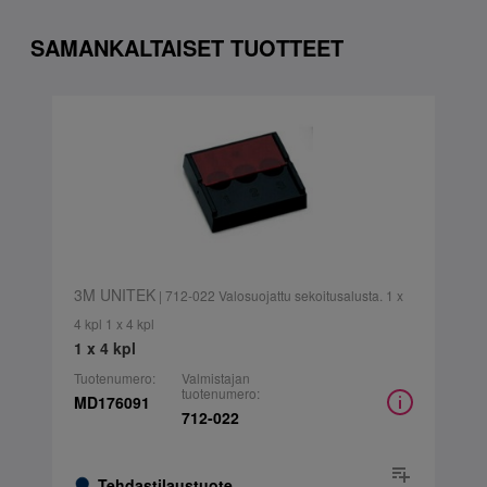
SAMANKALTAISET TUOTTEET
3M UNITEK
| 712-022 Valosuojattu sekoitusalusta. 1 x
4 kpl 1 x 4 kpl
1 x 4 kpl
Tuotenumero:
Valmistajan
tuotenumero:
MD176091
712-022
Tehdastilaustuote