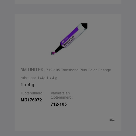
3M UNITEK
| 712-105 Transbond Plus Color Change
ruiskussa 1x4g 1 x 4 g
1 x 4 g
Tuotenumero:
Valmistajan
tuotenumero:
MD176072
712-105