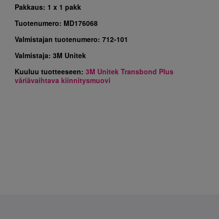
Pakkaus:
1 x 1 pakk
Tuotenumero:
MD176068
Valmistajan tuotenumero:
712-101
Valmistaja:
3M Unitek
Kuuluu tuotteeseen:
3M Unitek Transbond Plus
väriävaihtava kiinnitysmuovi