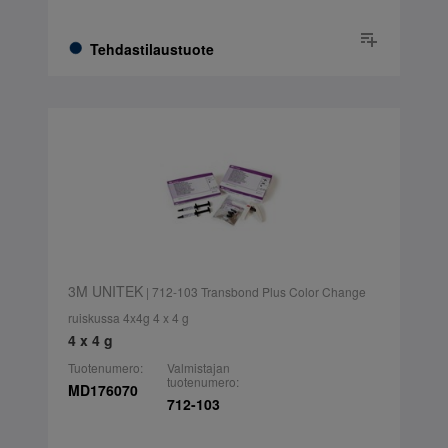
Tehdastilaustuote
3M UNITEK
| 712-103 Transbond Plus Color Change
ruiskussa 4x4g 4 x 4 g
4 x 4 g
Tuotenumero:
Valmistajan
tuotenumero:
MD176070
712-103