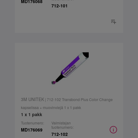
MD176068
712-101
3M UNITEK
| 712-102 Transbond Plus Color Change
kapselissa + muovinviejä 1 x 1 pakk
1 x 1 pakk
Tuotenumero:
Valmistajan
tuotenumero:
MD176069
712-102