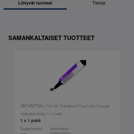
Liittyvät tuotteet
Tietoja
SAMANKALTAISET TUOTTEET
3M UNITEK
| 712-101 Transbond Plus Color Change
ruiskussa 2x4g 1 x 1 pakk
1 x 1 pakk
Tuotenumero:
Valmistajan
tuotenumero: