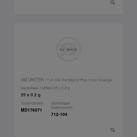
3M UNITEK
| 712-104 Transbond Plus Color Change
kapselissa 1x25kpl 25 x 0.2 g
25 x 0.2 g
Tuotenumero:
Valmistajan
tuotenumero:
MD176071
712-104