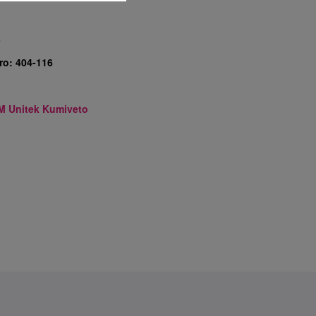
3
ro:
404-116
M Unitek Kumiveto