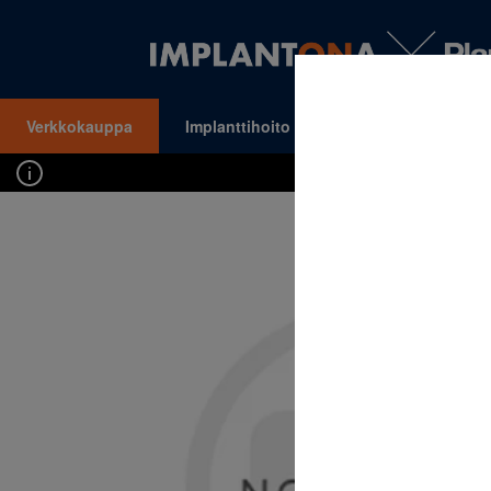
Verkkokauppa
Implanttihoito
Oikomishoito
VALIKKO
Kirj