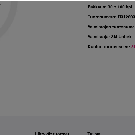
Pakkaus:
30 x 100 kpl
Tuotenumero:
R31280
Valmistajan tuotenume
Valmistaja:
3M Unitek
Kuuluu tuotteeseen:
3
Liittyvät tuotteet
Tietoja