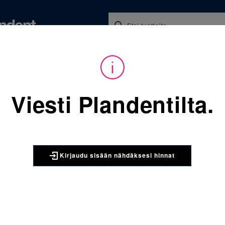
Koulutukset ja tapahtumat
Ajankohtaista
Yritykse
audu sisään nähdäksesi hinnat. Tarvitsetko tunnukset verkkokauppaan? 
Viesti Plandentilta.
Sijainti:
Tarvikkeet
/
Oikom
404-116 Kumiveto Carlos 2o
3M UNITEK
Kirjaudu sisään nähdäksesi hinnat
404-116 K
in (3,2mm)
279