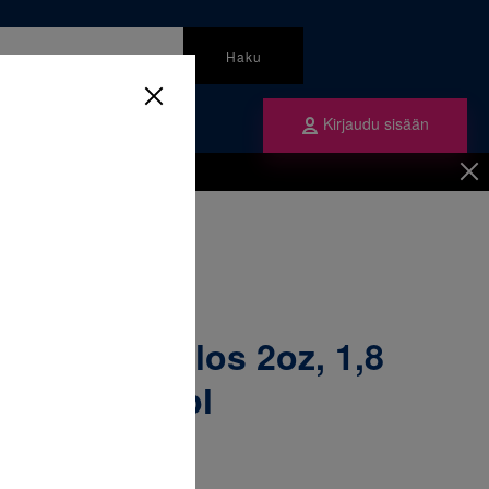
Haku
Kirjaudu sisään
mme
Tilaa ne
inen
/
Kumilenkit
/
z, 1,8 in (3,2mm) 30 x 100 kpl
umiveto Carlos 2oz, 1,8
 30 x 100 kpl
7