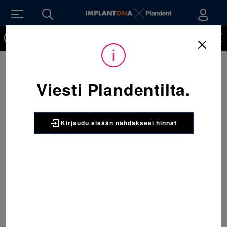
Kirjaudu sisään nähdäksesi hinnat. Tarvitsetko tunnukset
verkkokauppaan? Tilaa ne
Sijainti:
Tarvikkeet
/
Oikominen
/
Kumilenkit
/
404-146 Kumiveto Greg 2 oz, 5,16 in (7,9 mm) 30 x 100 kpl
Viesti Plandentilta.
3M UNITEK
404-146 Kumiveto Greg 2 oz, 5,16
in (7,9 mm) 30 x 100 kpl
Kirjaudu sisään nähdäksesi hinnat
2797
Pakkaus:
30 x 100 kpl
Tuotenumero:
R315637
Valmistajan tuotenumero:
404-146
Valmistaja:
3M Unitek