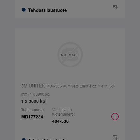
Tehdastilaustuote
3M UNITEK
| 404-536 Kumiveto Elliot 4 oz. 1.4 in (6,4
mm) 1 x 3000 kpl
1 x 3000 kpl
Tuotenumero:
Valmistajan
tuotenumero:
MD177234
404-536