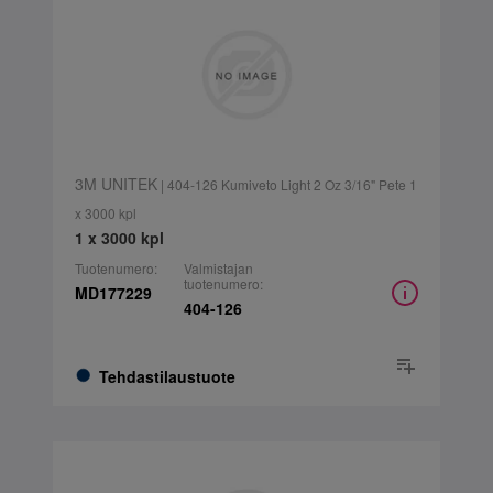
3M UNITEK
| 404-126 Kumiveto Light 2 Oz 3/16" Pete 1
x 3000 kpl
1 x 3000 kpl
Tuotenumero:
Valmistajan
tuotenumero:
MD177229
404-126
Tehdastilaustuote