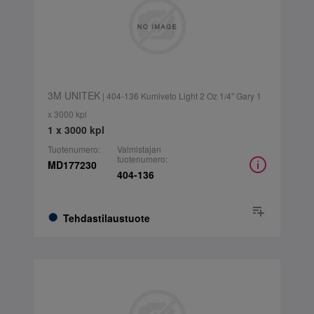
3M UNITEK
| 404-136 Kumiveto Light 2 Oz 1/4" Gary 1
x 3000 kpl
1 x 3000 kpl
Tuotenumero:
Valmistajan
tuotenumero:
MD177230
404-136
Tehdastilaustuote