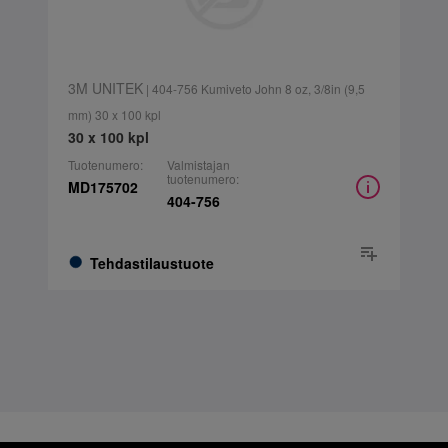
3M UNITEK
| 404-756 Kumiveto John 8 oz, 3/8in (9,5
mm) 30 x 100 kpl
30 x 100 kpl
Tuotenumero:
Valmistajan
tuotenumero:
MD175702
404-756
Tehdastilaustuote