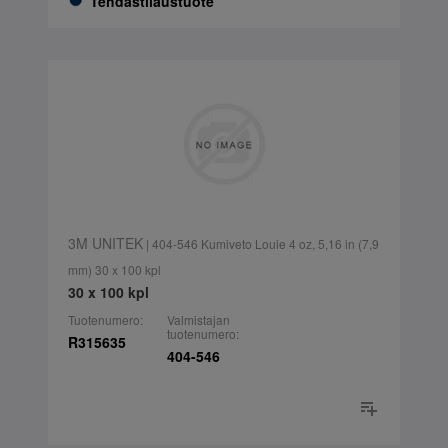
Tehdastilaustuote
3M UNITEK
| 404-546 Kumiveto Louie 4 oz, 5,16 in (7,9
mm) 30 x 100 kpl
30 x 100 kpl
Tuotenumero:
Valmistajan
tuotenumero:
R315635
404-546