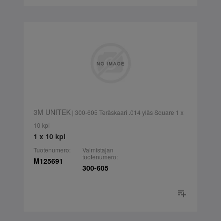
3M UNITEK
| 300-605 Teräskaari .014 yläs Square 1 x
10 kpl
1 x 10 kpl
Tuotenumero:
Valmistajan
tuotenumero:
M125691
300-605