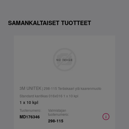
SAMANKALTAISET TUOTTEET
3M UNITEK
| 298-115 Teräskaari ylä kaarenmuoto
Standard kantikas 016x016 1 x 10 kpl
1 x 10 kpl
Tuotenumero:
Valmistajan
tuotenumero:
MD176346
298-115