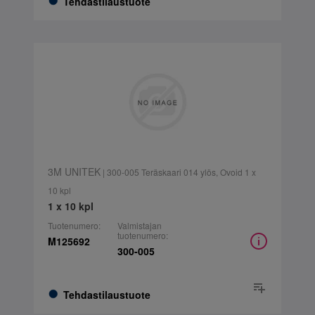
Tehdastilaustuote
3M UNITEK
| 300-005 Teräskaari 014 ylös, Ovoid 1 x
10 kpl
1 x 10 kpl
Tuotenumero:
Valmistajan
tuotenumero:
M125692
300-005
Tehdastilaustuote