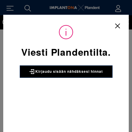
Kirjaudu sisään nähdäksesi hinnat. Tarvitsetko tunnukset
verkkokauppaan? Tilaa ne
Sijainti:
Tarvikkeet
/
Oikominen
/
Langat
/
300-568 Teräskaari ala, kaarenmuoto LA, kantikas 016x022 1 x 10
kpl
Viesti Plandentilta.
3M UNITEK
300-568 Teräskaari ala,
kaarenmuoto LA, kantikas
Kirjaudu sisään nähdäksesi hinnat
016x022 1 x 10 kpl
Kantikas teräskaari yläleukaan. Kaarenmuoto
Ovoid. Pakkauskoko 1x10.
2797
Pakkaus:
1 x 10 kpl