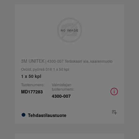
3M UNITEK
| 4300-007 Teräskaari ala, kaarenmuoto
Ovoid, pyöreä 016 1 x 50 kpl
1 x 50 kpl
Tuotenumero:
Valmistajan
tuotenumero:
MD177283
4300-007
Tehdastilaustuote