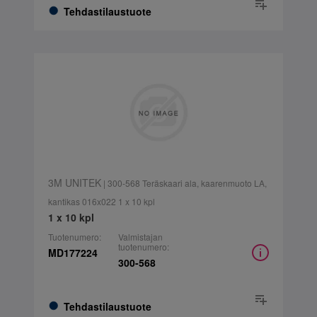
Tehdastilaustuote
3M UNITEK
| 300-568 Teräskaari ala, kaarenmuoto LA,
kantikas 016x022 1 x 10 kpl
1 x 10 kpl
Tuotenumero:
Valmistajan
tuotenumero:
MD177224
300-568
Tehdastilaustuote