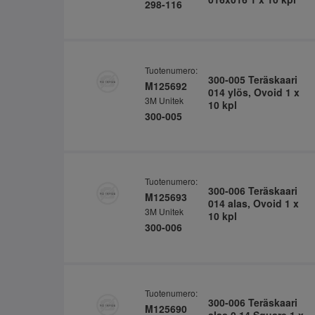
298-116
Tuotenumero:
300-005 Teräskaari
M125692
014 ylös, Ovoid 1 x
3M Unitek
10 kpl
300-005
Tuotenumero:
300-006 Teräskaari
M125693
014 alas, Ovoid 1 x
3M Unitek
10 kpl
300-006
Tuotenumero:
300-006 Teräskaari
M125690
alas 0.14 Square 1 x