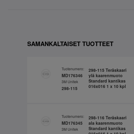
SAMANKALTAISET TUOTTEET
Tuotenumero:
298-115 Teräskaari
MD176346
ylä kaarenmuoto
Standard kantikas
3M Unitek
016x016 1 x 10 kpl
298-115
Tuotenumero:
298-116 Teräskaari
MD176345
ala kaarenmuoto
Standard kantikas
3M Unitek
016x016 1 x 10 kpl