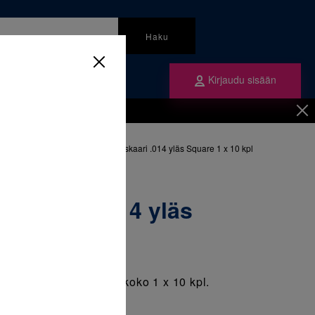
Haku
Kirjaudu sisään
mme
Tilaa ne
inen
/
Langat
/
300-605 Teräskaari .014 yläs Square 1 x 10 kpl
räskaari .014 yläs
 10 kpl
muoto Square. Pakkauskoko 1 x 10 kpl.