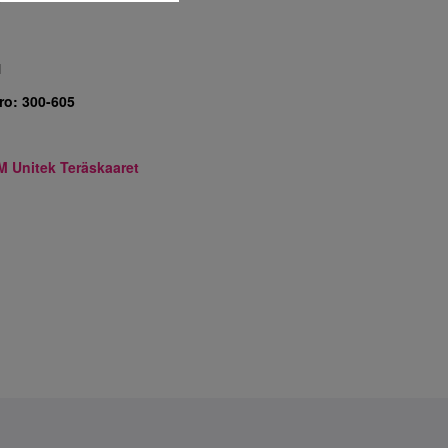
7
1
ro:
300-605
M Unitek Teräskaaret