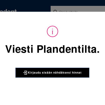
Koulutukset ja tapahtumat
Ajankohtaista
Yritykse
audu sisään nähdäksesi hinnat. Tarvitsetko tunnukset verkkokauppaan? 
Viesti Plandentilta.
Sijainti:
Tarvikkeet
/
Oikom
3M UNITEK
300-605 Te
Kirjaudu sisään nähdäksesi hinnat
Square 1 x
Teräskaari, kaaren