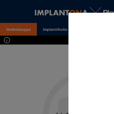
Verkkokauppa
Implanttihoito
Oikomishoito
VALIKKO
Kirj