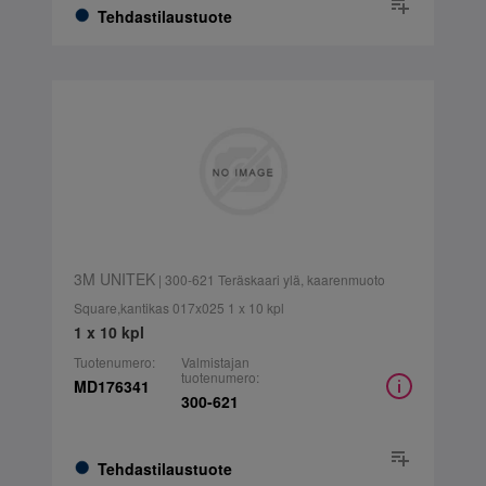
Tehdastilaustuote
3M UNITEK
| 300-621 Teräskaari ylä, kaarenmuoto
Square,kantikas 017x025 1 x 10 kpl
1 x 10 kpl
Tuotenumero:
Valmistajan
tuotenumero:
MD176341
300-621
Tehdastilaustuote