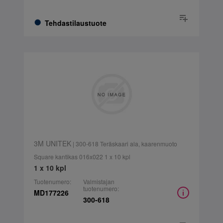
Tehdastilaustuote
3M UNITEK
| 300-618 Teräskaari ala, kaarenmuoto
Square kantikas 016x022 1 x 10 kpl
1 x 10 kpl
Tuotenumero:
Valmistajan
tuotenumero:
MD177226
300-618