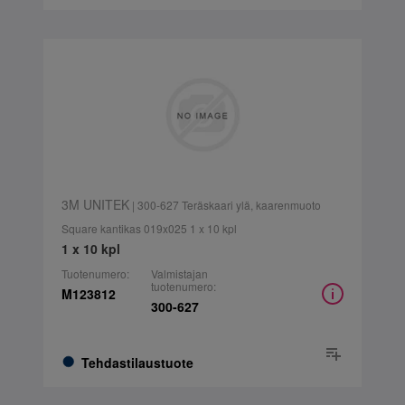
3M UNITEK
| 300-627 Teräskaari ylä, kaarenmuoto
Square kantikas 019x025 1 x 10 kpl
1 x 10 kpl
Tuotenumero:
Valmistajan
tuotenumero:
M123812
300-627
Tehdastilaustuote