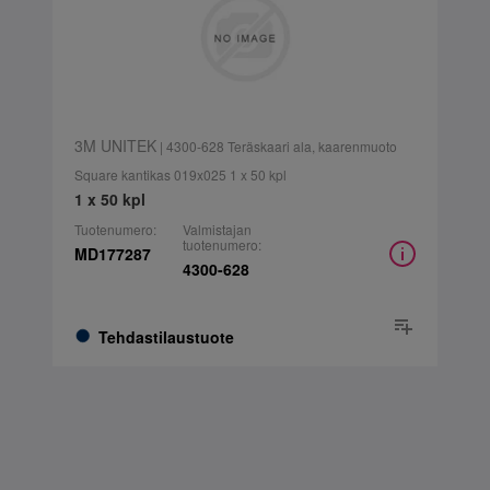
3M UNITEK
| 4300-628 Teräskaari ala, kaarenmuoto
Square kantikas 019x025 1 x 50 kpl
1 x 50 kpl
Tuotenumero:
Valmistajan
tuotenumero:
MD177287
4300-628
Tehdastilaustuote