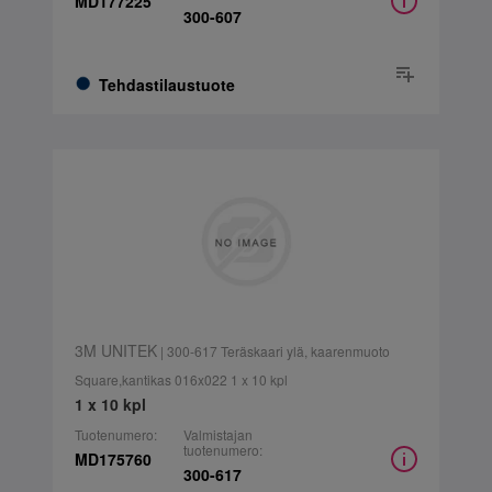
MD177225
300-607
Tehdastilaustuote
3M UNITEK
| 300-617 Teräskaari ylä, kaarenmuoto
Square,kantikas 016x022 1 x 10 kpl
1 x 10 kpl
Tuotenumero:
Valmistajan
tuotenumero:
MD175760
300-617