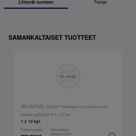
Liittyvät tuotteet
Tietoja
SAMANKALTAISET TUOTTEET
3M UNITEK
| 300-607 Teräskaari ylä, kaarenmuoto
Square, pyöreä 016 1 x 10 kpl
1 x 10 kpl
Tuotenumero:
Valmistajan
tuotenumero: