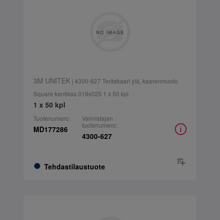
3M UNITEK
| 4300-627 Teräskaari ylä, kaarenmuoto
Square kantikas 019x025 1 x 50 kpl
1 x 50 kpl
Tuotenumero:
Valmistajan
tuotenumero:
MD177286
4300-627
Tehdastilaustuote