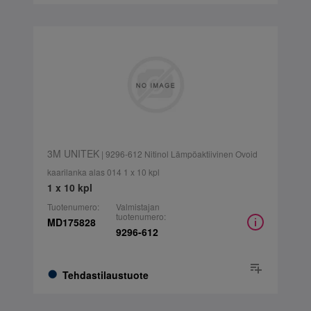
3M UNITEK
| 9296-612 Nitinol Lämpöaktiivinen Ovoid
kaarilanka alas 014 1 x 10 kpl
1 x 10 kpl
Tuotenumero:
Valmistajan
tuotenumero:
MD175828
9296-612
Tehdastilaustuote