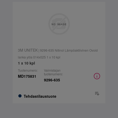
3M UNITEK
| 9296-635 Nitinol Lämpöaktiivinen Ovoid
lanka ylös 014x025 1 x 10 kpl
1 x 10 kpl
Tuotenumero:
Valmistajan
tuotenumero:
MD175831
9296-635
Tehdastilaustuote