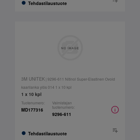
Tehdastilaustuote
3M UNITEK
| 9296-611 Nitinol Super-Elastinen Ovoid
kaarilanka ylös 014 1 x 10 kpl
1 x 10 kpl
Tuotenumero:
Valmistajan
tuotenumero:
MD177316
9296-611
Tehdastilaustuote