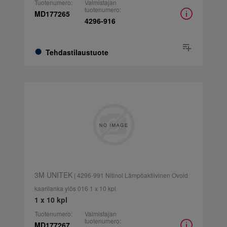
Tuotenumero:
Valmistajan
tuotenumero:
MD177265
4296-916
Tehdastilaustuote
3M UNITEK
| 4296-991 Nitinol Lämpöaktiivinen Ovoid
kaarilanka ylös 016 1 x 10 kpl
1 x 10 kpl
Tuotenumero:
Valmistajan
tuotenumero:
MD177267