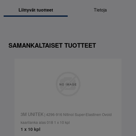
Liittyvät tuotteet
Tietoja
SAMANKALTAISET TUOTTEET
3M UNITEK
| 4296-916 Nitinol Super-Elastinen Ovoid
kaarilanka alas 018 1 x 10 kpl
1 x 10 kpl