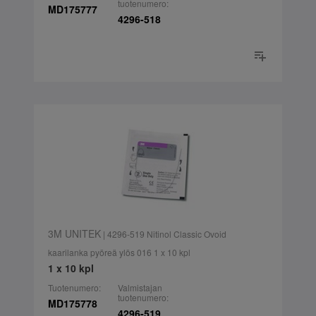
tuotenumero:
MD175777
4296-518
3M UNITEK
| 4296-519 Nitinol Classic Ovoid
kaarilanka pyöreä ylös 016 1 x 10 kpl
1 x 10 kpl
Tuotenumero:
Valmistajan
tuotenumero:
MD175778
4296-519