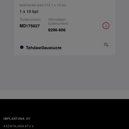
kaarilanka alas 012 1 x 10 kpl
1 x 10 kpl
Tuotenumero:
Valmistajan
tuotenumero:
MD175827
9296-606
Tehdastilaustuote
IMPLANTONA OY
ASENTAJANKATU 6