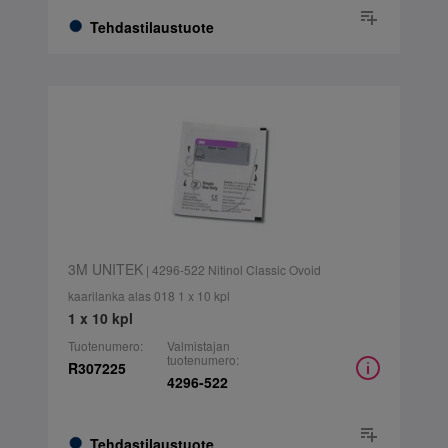
Tehdastilaustuote
3M UNITEK
| 4296-522 Nitinol Classic Ovoid
kaarilanka alas 018 1 x 10 kpl
1 x 10 kpl
Tuotenumero:
Valmistajan
tuotenumero:
R307225
4296-522
Tehdastilaustuote