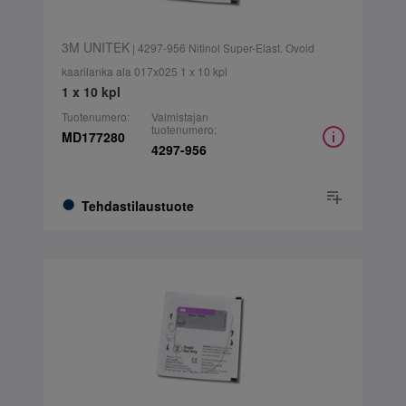
3M UNITEK
| 4297-956 Nitinol Super-Elast. Ovoid
kaarilanka ala 017x025 1 x 10 kpl
1 x 10 kpl
Tuotenumero:
Valmistajan
tuotenumero:
MD177280
4297-956
Tehdastilaustuote