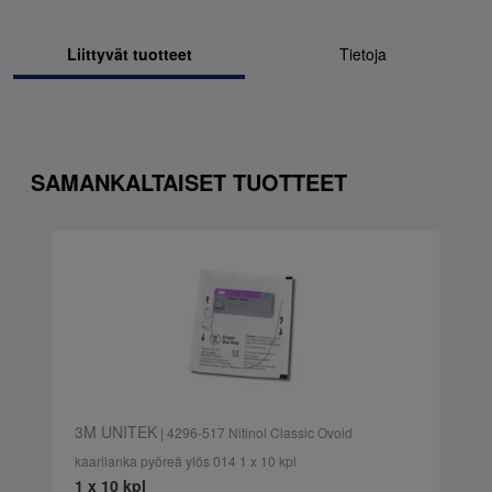
Liittyvät tuotteet
Tietoja
SAMANKALTAISET TUOTTEET
3M UNITEK
| 4296-517 Nitinol Classic Ovoid
kaarilanka pyöreä ylös 014 1 x 10 kpl
1 x 10 kpl