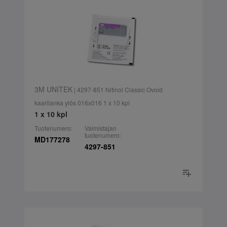
3M UNITEK
| 4297-851 Nitinol Classic Ovoid
kaarilanka ylös 016x016 1 x 10 kpl
1 x 10 kpl
Tuotenumero:
Valmistajan
tuotenumero:
MD177278
4297-851