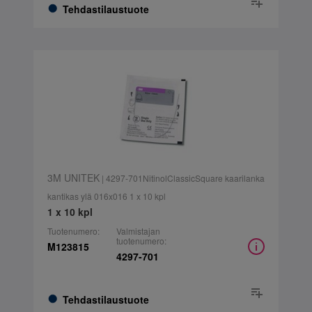
Tehdastilaustuote
3M UNITEK
| 4297-701NitinolClassicSquare kaarilanka
kantikas ylä 016x016 1 x 10 kpl
1 x 10 kpl
Tuotenumero:
Valmistajan
tuotenumero:
M123815
4297-701
Tehdastilaustuote