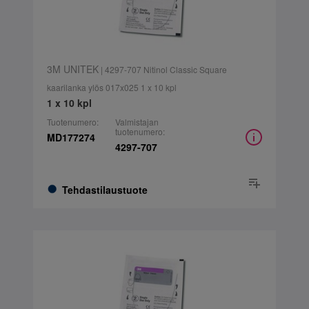
3M UNITEK
| 4297-707 Nitinol Classic Square
kaarilanka ylös 017x025 1 x 10 kpl
1 x 10 kpl
Tuotenumero:
Valmistajan
tuotenumero:
MD177274
4297-707
Tehdastilaustuote