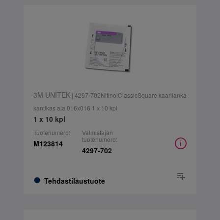
3M UNITEK
| 4297-702NitinolClassicSquare kaarilanka
kantikas ala 016x016 1 x 10 kpl
1 x 10 kpl
Tuotenumero:
Valmistajan
tuotenumero:
M123814
4297-702
Tehdastilaustuote