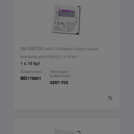
3M UNITEK
| 4297-703 Nitinol Classic Square
kaarilanka ylös 016x022 1 x 10 kpl
1 x 10 kpl
Tuotenumero:
Valmistajan
tuotenumero:
MD175801
4297-703