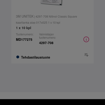
3M UNITEK
| 4297-708 Nitinol Classic Square
kaarilanka alas 017x025 1 x 10 kpl
1 x 10 kpl
Tuotenumero:
Valmistajan
tuotenumero:
MD177275
4297-708
Tehdastilaustuote