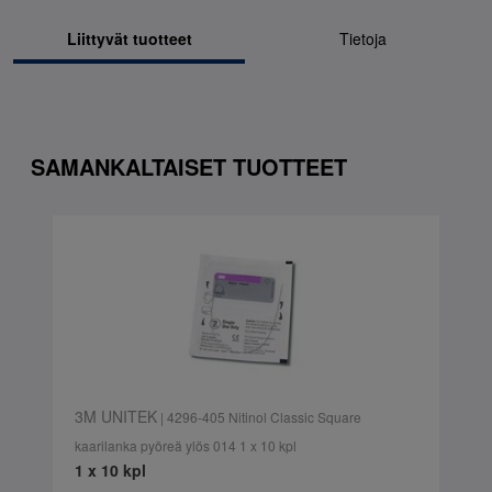
Liittyvät tuotteet
Tietoja
SAMANKALTAISET TUOTTEET
3M UNITEK
| 4296-405 Nitinol Classic Square
kaarilanka pyöreä ylös 014 1 x 10 kpl
1 x 10 kpl