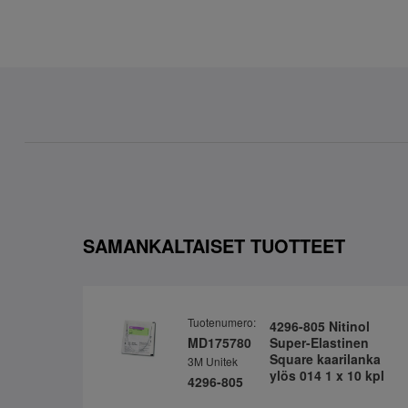
SAMANKALTAISET TUOTTEET
Tuotenumero:
4296-805 Nitinol
MD175780
Super-Elastinen
Square kaarilanka
3M Unitek
ylös 014 1 x 10 kpl
4296-805