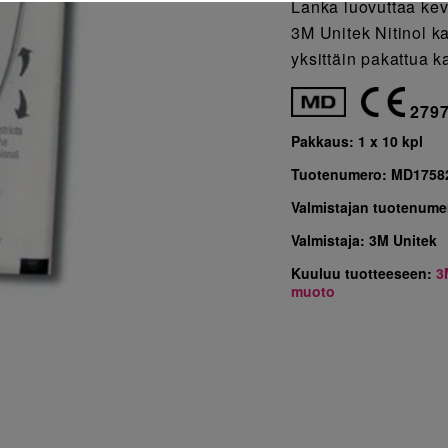
Lanka luovuttaa kevy
3M Unitek Nitinol k
yksittäin pakattua k
279
Pakkaus:
1 x 10 kpl
Tuotenumero:
MD1758
Valmistajan tuotenume
Valmistaja:
3M Unitek
Kuuluu tuotteeseen:
3
muoto