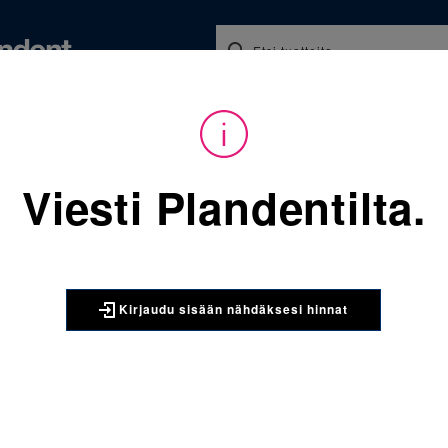
Koulutukset ja tapahtumat
Ajankohtaista
Yritykse
audu sisään nähdäksesi hinnat. Tarvitsetko tunnukset verkkokauppaan? 
Viesti Plandentilta.
Sijainti:
Tarvikkeet
/
Oikom
9296-603 Nitinol Classic Sq
3M UNITEK
Kirjaudu sisään nähdäksesi hinnat
9296-603 
kaarilanka
Nitonol Super-Elast