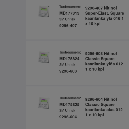
Tuotenumero:
9296-407 Nitinol
MD177313
Super-Elast. Square
kaarilanka ylä 016 1
3M Unitek
x 10 kpl
9296-407
Tuotenumero:
9296-603 Nitinol
MD175824
Classic Square
kaarilanka ylös 012
3M Unitek
1 x 10 kpl
9296-603
Tuotenumero:
9296-604 Nitinol
MD175825
Classic Square
kaarilanka alas 012
3M Unitek
1 x 10 kpl
9296-604