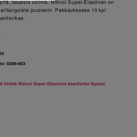
itä, tasaisia voimia. Nitinol Super-Elastinen on
aarilangoista joustavin. Pakkauksessa 10 kpl
aarilankaa.
7
24
ro:
9296-603
M Unitek Nitinol Super-Elastinen kaarilanka Square