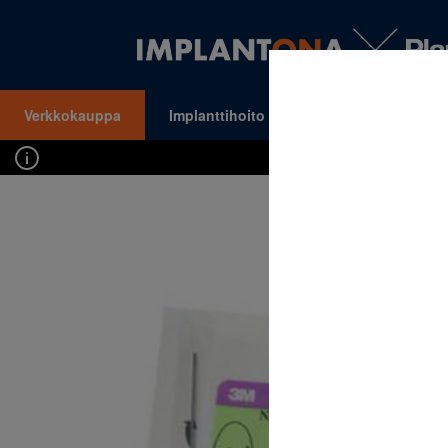
Verkkokauppa
Implanttihoito
Oikomishoito
VALIKKO
Kirj