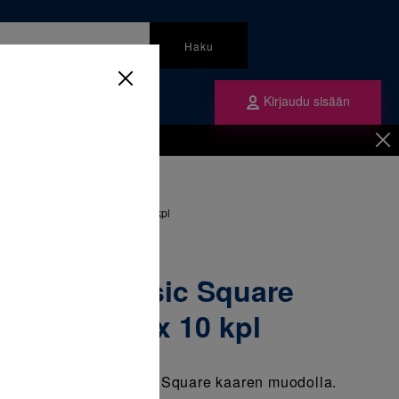
Haku
Kirjaudu sisään
mme
Tilaa ne
inen
/
Langat
/
uare kaarilanka ylös 012 1 x 10 kpl
Nitinol Classic Square
 ylös 012 1 x 10 kpl
inen pyöreä kaarilanka Square kaaren muodolla.