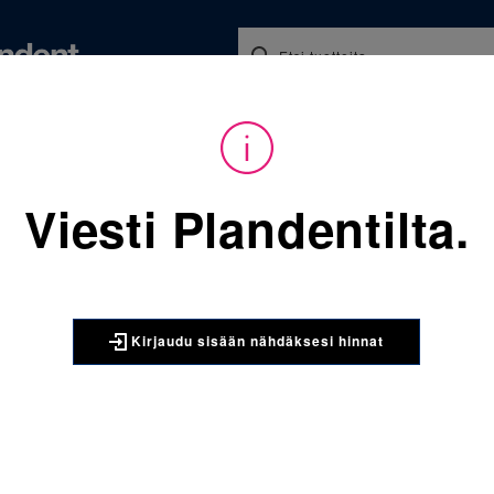
Koulutukset ja tapahtumat
Ajankohtaista
Yritykse
audu sisään nähdäksesi hinnat. Tarvitsetko tunnukset verkkokauppaan? 
Viesti Plandentilta.
Sijainti:
Tarvikkeet
/
Oikom
3M UNITEK
406-085 s
Kirjaudu sisään nähdäksesi hinnat
x 100 kpl
Pyöreä separointir
kpl/pkt