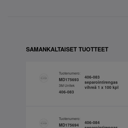
SAMANKALTAISET TUOTTEET
Tuotenumero:
406-083
MD175693
separointirengas
3M Unitek
vihreä 1 x 100 kpl
406-083
Tuotenumero:
406-084
MD175694
separointirengas