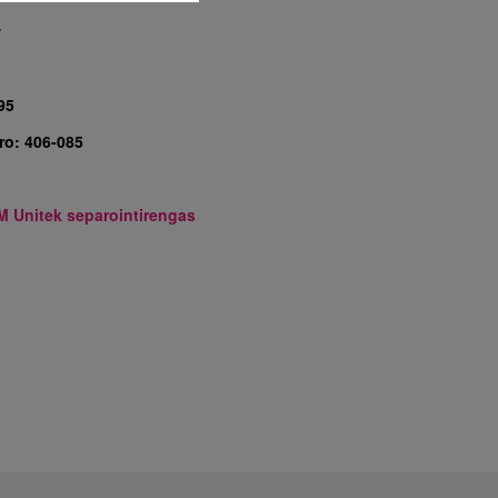
7
95
ro:
406-085
M Unitek separointirengas