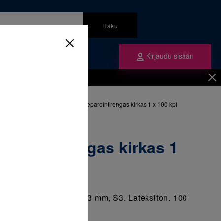
Haku
Kirjaudu sisään
mme
Tilaa ne
inen
/
Ligatuurat
/
406-085 separointirengas kirkas 1 x 100 kpl
eparointirengas kirkas 1
engas. Renkaan koko 5,3 mm, S3. Lateksiton. 100