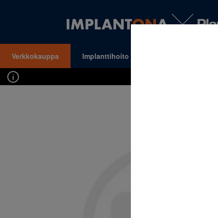
Verkkokauppa
Implanttihoito
Oikomishoito
VALIKKO
Kirj