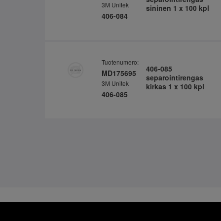
3M Unitek
sininen 1 x 100 kpl
406-084
Tuotenumero:
406-085
MD175695
separointirengas
3M Unitek
kirkas 1 x 100 kpl
406-085