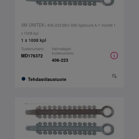
3M UNITEK
| 406-223 Mini-StiK ligatuura A-1 Violetti 1
x 1008 kpl
1 x 1008 kpl
Tuotenumero:
Valmistajan
tuotenumero:
MD176372
406-223
Tehdastilaustuote