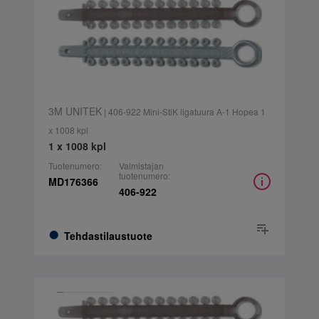
3M UNITEK
| 406-922 Mini-StiK ligatuura A-1 Hopea 1
x 1008 kpl
1 x 1008 kpl
Tuotenumero:
Valmistajan
tuotenumero:
MD176366
406-922
Tehdastilaustuote