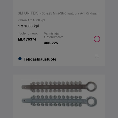
3M UNITEK
| 406-225 Mini-StiK ligatuura A-1 Kirkkaan
vihreä 1 x 1008 kpl
1 x 1008 kpl
Tuotenumero:
Valmistajan
tuotenumero:
MD176374
406-225
Tehdastilaustuote