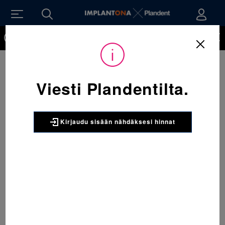
Kirjaudu sisään nähdäksesi hinnat. Tarvitsetko tunnukset
verkkokauppaan? Tilaa ne
Viesti Plandentilta.
Kirjaudu sisään nähdäksesi hinnat
Sijainti:
Tarvikkeet
/
Oikominen
/
Ligatuurat
/
406-222 Mini-StiK ligatuura A-1 Pinkki 1 x 1008 kpl