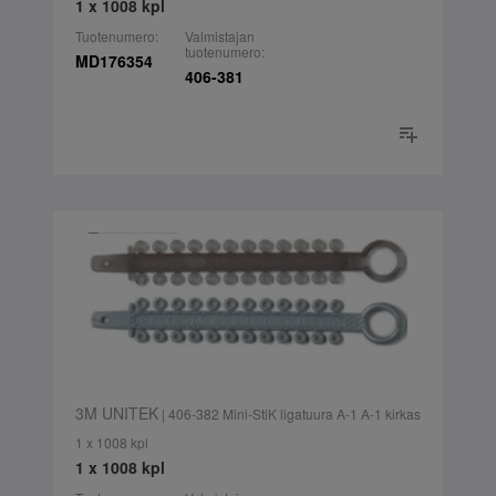
1 x 1008 kpl
Tuotenumero:
Valmistajan
tuotenumero:
MD176354
406-381
3M UNITEK
| 406-382 Mini-StiK ligatuura A-1 A-1 kirkas
1 x 1008 kpl
1 x 1008 kpl