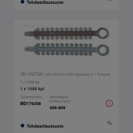
Tehdastilaustuote
3M UNITEK
| 406-909 Mini-StiK ligatuura A-1 Turkoosi
1 x 1008 kpl
1 x 1008 kpl
Tuotenumero:
Valmistajan
tuotenumero:
MD176358
406-909
Tehdastilaustuote