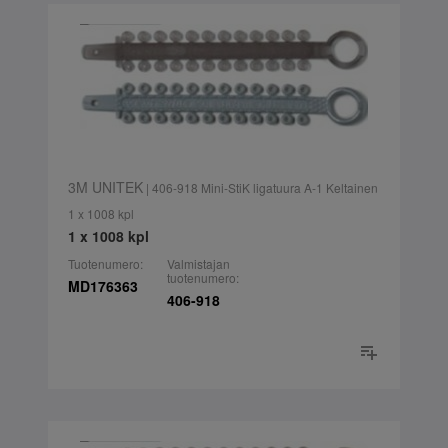
3M UNITEK
| 406-918 Mini-StiK ligatuura A-1 Keltainen
1 x 1008 kpl
1 x 1008 kpl
Tuotenumero:
Valmistajan
tuotenumero:
MD176363
406-918