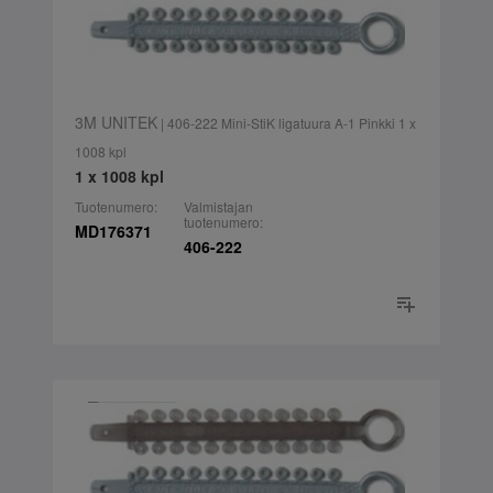
3M UNITEK
| 406-222 Mini-StiK ligatuura A-1 Pinkki 1 x
1008 kpl
1 x 1008 kpl
Tuotenumero:
Valmistajan
tuotenumero:
MD176371
406-222