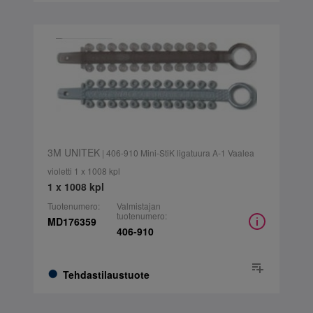
3M UNITEK
| 406-910 Mini-StiK ligatuura A-1 Vaalea
violetti 1 x 1008 kpl
1 x 1008 kpl
Tuotenumero:
Valmistajan
tuotenumero:
MD176359
406-910
Tehdastilaustuote