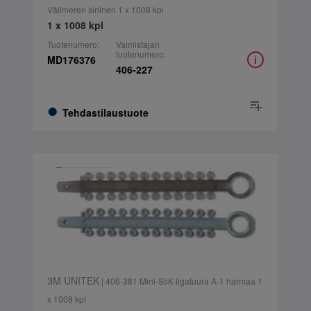
Välimeren sininen 1 x 1008 kpl
1 x 1008 kpl
Tuotenumero:
Valmistajan
tuotenumero:
MD176376
406-227
Tehdastilaustuote
3M UNITEK
| 406-381 Mini-StiK ligatuura A-1 harmaa 1
x 1008 kpl