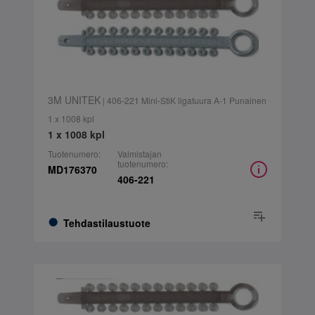
3M UNITEK
| 406-221 Mini-StiK ligatuura A-1 Punainen
1 x 1008 kpl
1 x 1008 kpl
Tuotenumero:
Valmistajan
tuotenumero:
MD176370
406-221
Tehdastilaustuote