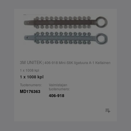
3M UNITEK
| 406-918 Mini-StiK ligatuura A-1 Keltainen
1 x 1008 kpl
1 x 1008 kpl
Tuotenumero:
Valmistajan
tuotenumero:
MD176363
406-918