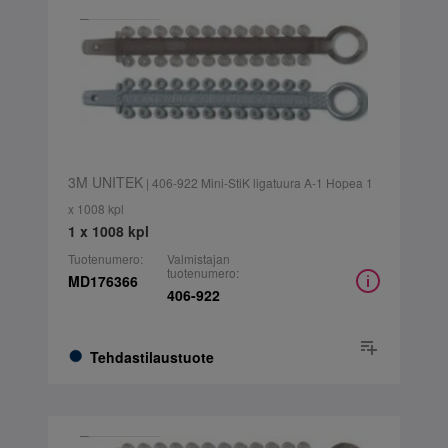
3M UNITEK
| 406-922 Mini-StiK ligatuura A-1 Hopea 1
x 1008 kpl
1 x 1008 kpl
Tuotenumero:
Valmistajan
tuotenumero:
MD176366
406-922
Tehdastilaustuote