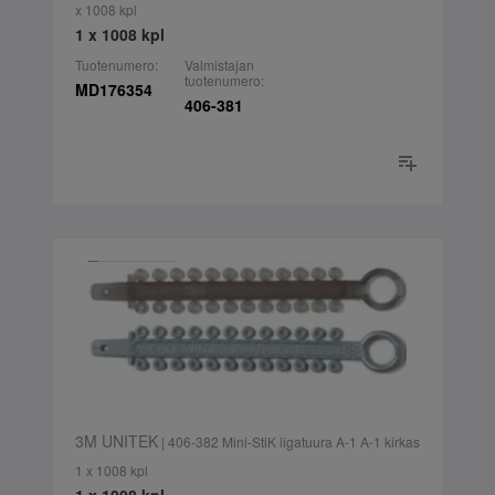
x 1008 kpl
1 x 1008 kpl
Tuotenumero:
Valmistajan
tuotenumero:
MD176354
406-381
3M UNITEK
| 406-382 Mini-StiK ligatuura A-1 A-1 kirkas
1 x 1008 kpl
1 x 1008 kpl