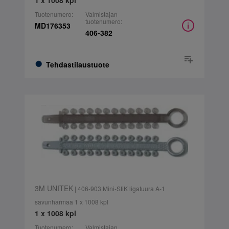
Tuotenumero:
Valmistajan
tuotenumero:
MD176353
406-382
Tehdastilaustuote
3M UNITEK
| 406-903 Mini-StiK ligatuura A-1
savunharmaa 1 x 1008 kpl
1 x 1008 kpl
Tuotenumero:
Valmistajan