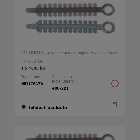
3M UNITEK
| 406-221 Mini-StiK ligatuura A-1 Punainen
1 x 1008 kpl
1 x 1008 kpl
Tuotenumero:
Valmistajan
tuotenumero:
MD176370
406-221
Tehdastilaustuote