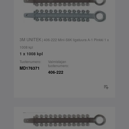
3M UNITEK
| 406-222 Mini-StiK ligatuura A-1 Pinkki 1 x
1008 kpl
1 x 1008 kpl
Tuotenumero:
Valmistajan
tuotenumero:
MD176371
406-222