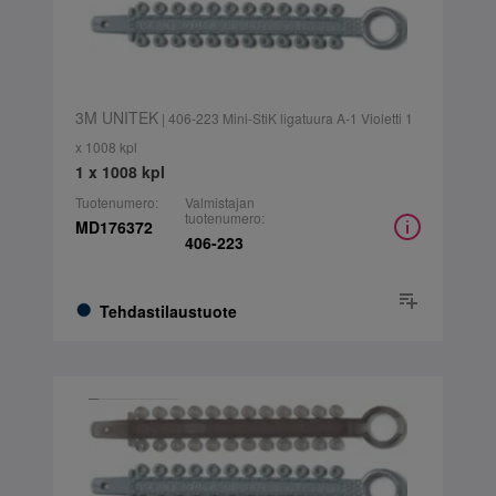
3M UNITEK
| 406-223 Mini-StiK ligatuura A-1 Violetti 1
x 1008 kpl
1 x 1008 kpl
Tuotenumero:
Valmistajan
tuotenumero:
MD176372
406-223
Tehdastilaustuote