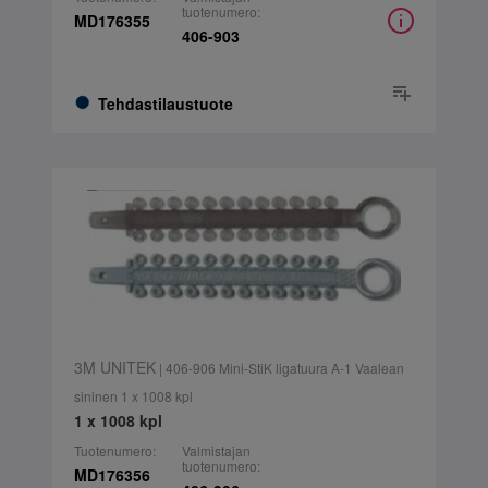
tuotenumero:
MD176355
406-903
Tehdastilaustuote
3M UNITEK
| 406-906 Mini-StiK ligatuura A-1 Vaalean
sininen 1 x 1008 kpl
1 x 1008 kpl
Tuotenumero:
Valmistajan
tuotenumero:
MD176356