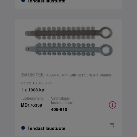
Tehdastilaustuote
3M UNITEK
| 406-910 Mini-StiK ligatuura A-1 Vaalea
violetti 1 x 1008 kpl
1 x 1008 kpl
Tuotenumero:
Valmistajan
tuotenumero:
MD176359
406-910
Tehdastilaustuote