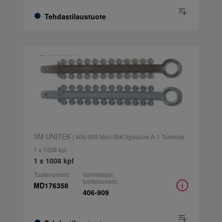
Tehdastilaustuote
3M UNITEK
| 406-909 Mini-StiK ligatuura A-1 Turkoosi
1 x 1008 kpl
1 x 1008 kpl
Tuotenumero:
Valmistajan
tuotenumero:
MD176358
406-909