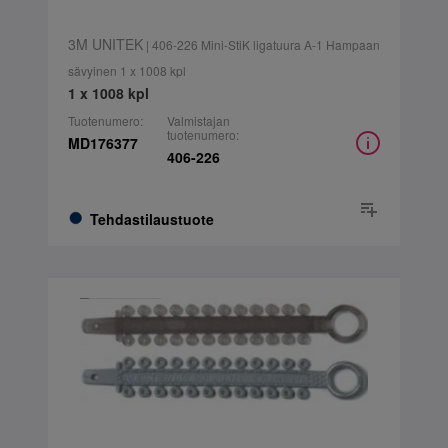
3M UNITEK
| 406-226 Mini-StiK ligatuura A-1 Hampaan
sävyinen 1 x 1008 kpl
1 x 1008 kpl
Tuotenumero:
Valmistajan
tuotenumero:
MD176377
406-226
Tehdastilaustuote