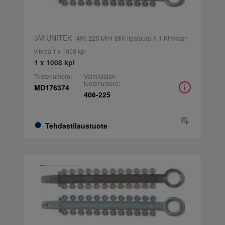
3M UNITEK
| 406-225 Mini-StiK ligatuura A-1 Kirkkaan
vihreä 1 x 1008 kpl
1 x 1008 kpl
Tuotenumero:
Valmistajan
tuotenumero:
MD176374
406-225
Tehdastilaustuote