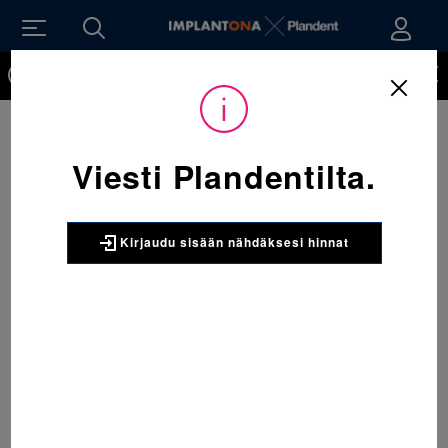
Kirjaudu sisään nähdäksesi hinnat. Tarvitsetko tunnukset
verkkokauppaan? Tilaa ne
Viesti Plandentilta.
Kirjaudu sisään nähdäksesi hinnat
Sijainti:
Tarvikkeet
/
Oikominen
/
Ligatuurat
/
406-226 Mini-StiK ligatuura A-1 Hampaan sävyinen 1 x 1008 kpl