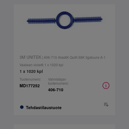
3M UNITEK
| 406-710 AlastiK QuiK-StiK ligatuura A-1
Vaalean violetti 1 x 1020 kpl
1 x 1020 kpl
Tuotenumero:
Valmistajan
tuotenumero:
MD177252
406-710
Tehdastilaustuote