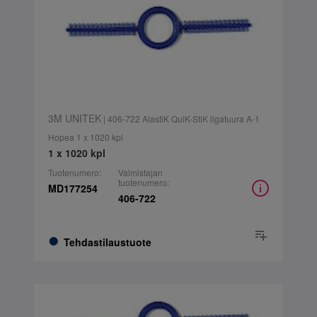
3M UNITEK
| 406-722 AlastiK QuiK-StiK ligatuura A-1
Hopea 1 x 1020 kpl
1 x 1020 kpl
Tuotenumero:
Valmistajan
tuotenumero:
MD177254
406-722
Tehdastilaustuote