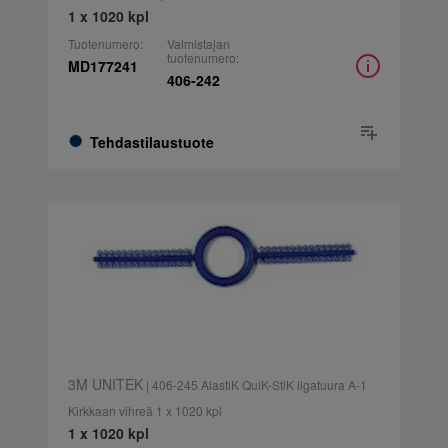
1 x 1020 kpl
Tuotenumero:
Valmistajan
tuotenumero:
MD177241
406-242
Tehdastilaustuote
3M UNITEK
| 406-245 AlastiK QuiK-StiK ligatuura A-1
Kirkkaan vihreä 1 x 1020 kpl
1 x 1020 kpl