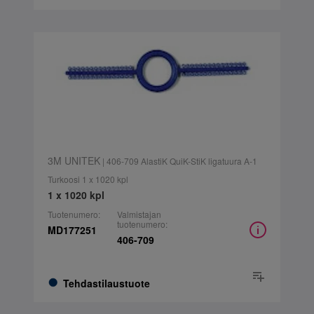
3M UNITEK
| 406-709 AlastiK QuiK-StiK ligatuura A-1
Turkoosi 1 x 1020 kpl
1 x 1020 kpl
Tuotenumero:
Valmistajan
tuotenumero:
MD177251
406-709
Tehdastilaustuote