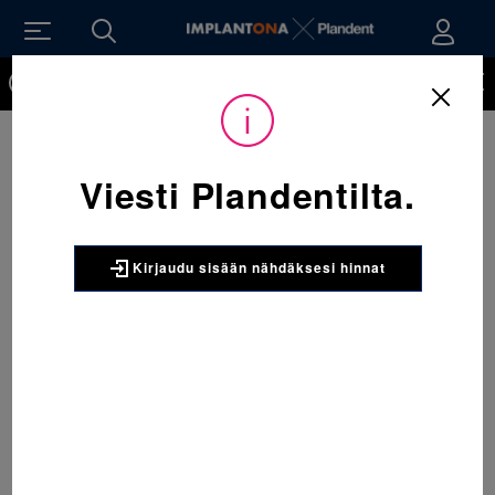
Kirjaudu sisään nähdäksesi hinnat. Tarvitsetko tunnukset
verkkokauppaan? Tilaa ne
Viesti Plandentilta.
Kirjaudu sisään nähdäksesi hinnat
Sijainti:
Tarvikkeet
/
Oikominen
/
Ligatuurat
/
406-242 AlastiK QuiK-StiK ligatuura A-1 Pinkki 1 x 1020 kpl
3M UNITEK
406-242 AlastiK QuiK-StiK
ligatuura A-1 Pinkki 1 x 1020 kpl
Quick-Stik kumiligatuura. Koko A-1, 3,2 mm.