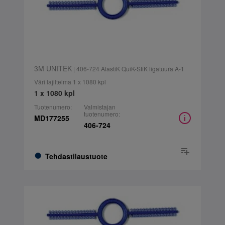
3M UNITEK
| 406-724 AlastiK QuiK-StiK ligatuura A-1
Väri lajiltelma 1 x 1080 kpl
1 x 1080 kpl
Tuotenumero:
Valmistajan
tuotenumero:
MD177255
406-724
Tehdastilaustuote