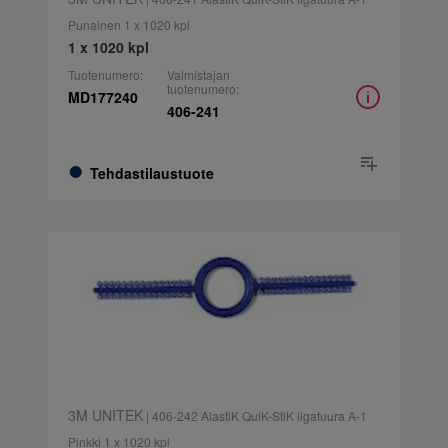
Punainen 1 x 1020 kpl
1 x 1020 kpl
Tuotenumero:
Valmistajan
tuotenumero:
MD177240
406-241
Tehdastilaustuote
3M UNITEK
| 406-242 AlastiK QuiK-StiK ligatuura A-1
Pinkki 1 x 1020 kpl