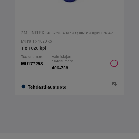
3M UNITEK
| 406-738 AlastiK QuiK-StiK ligatuura A-1
Musta 1 x 1020 kpl
1 x 1020 kpl
Tuotenumero:
Valmistajan
tuotenumero:
MD177258
406-738
Tehdastilaustuote