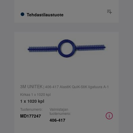
Tehdastilaustuote
3M UNITEK
| 406-417 AlastiK QuiK-StiK ligatuura A-1
Kirkas 1 x 1020 kpl
1 x 1020 kpl
Tuotenumero:
Valmistajan
tuotenumero:
MD177247
406-417