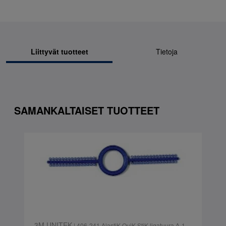
Liittyvät tuotteet
Tietoja
SAMANKALTAISET TUOTTEET
3M UNITEK
| 406-241 AlastiK QuiK-StiK ligatuura A-1