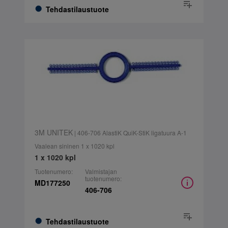
Tehdastilaustuote
3M UNITEK
| 406-706 AlastiK QuiK-StiK ligatuura A-1
Vaalean sininen 1 x 1020 kpl
1 x 1020 kpl
Tuotenumero:
Valmistajan
tuotenumero:
MD177250
406-706
Tehdastilaustuote