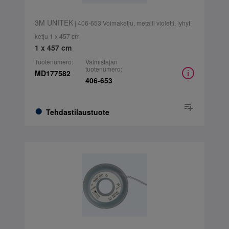
3M UNITEK
| 406-653 Voimaketju, metalli violetti, lyhyt
ketju 1 x 457 cm
1 x 457 cm
Tuotenumero:
Valmistajan
tuotenumero:
MD177582
406-653
Tehdastilaustuote