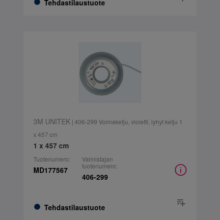
Tehdastilaustuote
3M UNITEK
| 406-299 Voimaketju, violetti, lyhyt ketju 1
x 457 cm
1 x 457 cm
Tuotenumero:
Valmistajan
tuotenumero:
MD177567
406-299
Tehdastilaustuote