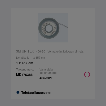
3M UNITEK
| 406-301 Voimaketju, kirkkaan vihreä.
Lyhyt ketju. 1 x 457 cm
1 x 457 cm
Tuotenumero:
Valmistajan
tuotenumero:
MD176388
406-301
Tehdastilaustuote