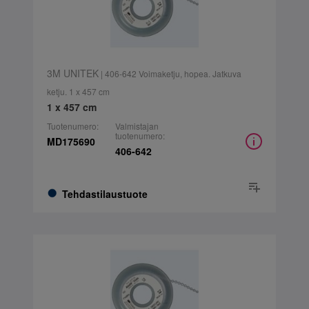
3M UNITEK
| 406-642 Voimaketju, hopea. Jatkuva
ketju. 1 x 457 cm
1 x 457 cm
Tuotenumero:
Valmistajan
tuotenumero:
MD175690
406-642
Tehdastilaustuote