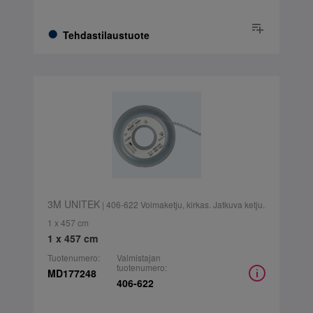
Tehdastilaustuote
3M UNITEK
| 406-622 Voimaketju, kirkas. Jatkuva ketju.
1 x 457 cm
1 x 457 cm
Tuotenumero:
Valmistajan
tuotenumero:
MD177248
406-622