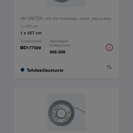
3M UNITEK
| 406-308 Voimaketju, violetti, jatkuva ketju
1 x 457 cm
1 x 457 cm
Tuotenumero:
Valmistajan
tuotenumero:
MD177569
406-308
Tehdastilaustuote