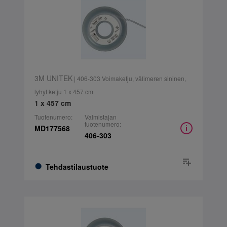
3M UNITEK
| 406-303 Voimaketju, välimeren sininen,
lyhyt ketju 1 x 457 cm
1 x 457 cm
Tuotenumero:
Valmistajan
tuotenumero:
MD177568
406-303
Tehdastilaustuote