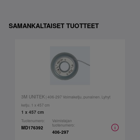
SAMANKALTAISET TUOTTEET
3M UNITEK
| 406-297 Voimaketju, punainen. Lyhyt
ketju. 1 x 457 cm
1 x 457 cm
Tuotenumero:
Valmistajan
tuotenumero:
MD176392
406-297