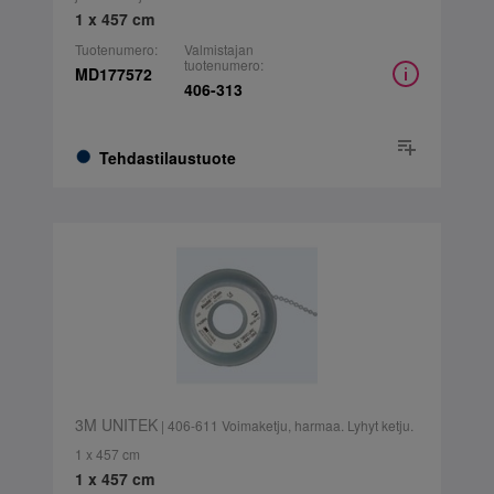
1 x 457 cm
Tuotenumero:
Valmistajan
tuotenumero:
MD177572
406-313
Tehdastilaustuote
3M UNITEK
| 406-611 Voimaketju, harmaa. Lyhyt ketju.
1 x 457 cm
1 x 457 cm