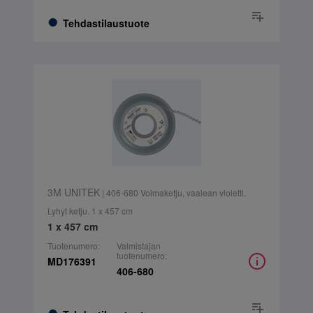
Tehdastilaustuote
3M UNITEK
| 406-680 Voimaketju, vaalean violetti.
Lyhyt ketju. 1 x 457 cm
1 x 457 cm
Tuotenumero:
Valmistajan
tuotenumero:
MD176391
406-680