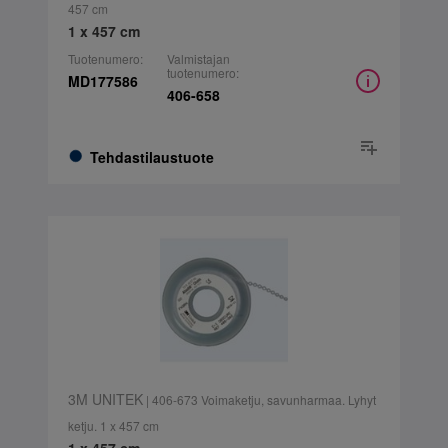
457 cm
1 x 457 cm
Tuotenumero:
Valmistajan
tuotenumero:
MD177586
406-658
Tehdastilaustuote
3M UNITEK
| 406-673 Voimaketju, savunharmaa. Lyhyt
ketju. 1 x 457 cm