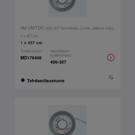
3M UNITEK
| 406-307 Voimaketju, pinkki. Jatkuva ketju.
1 x 457 cm
1 x 457 cm
Tuotenumero:
Valmistajan
tuotenumero:
MD176406
406-307
Tehdastilaustuote