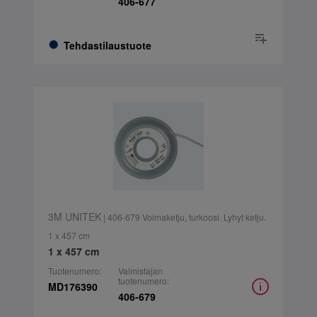
406-677
Tehdastilaustuote
3M UNITEK
| 406-679 Voimaketju, turkoosi. Lyhyt ketju.
1 x 457 cm
1 x 457 cm
Tuotenumero:
Valmistajan
tuotenumero:
MD176390
406-679