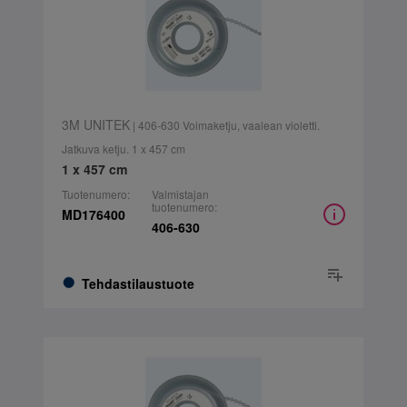
3M UNITEK
| 406-630 Voimaketju, vaalean violetti.
Jatkuva ketju. 1 x 457 cm
1 x 457 cm
Tuotenumero:
Valmistajan
tuotenumero:
MD176400
406-630
Tehdastilaustuote