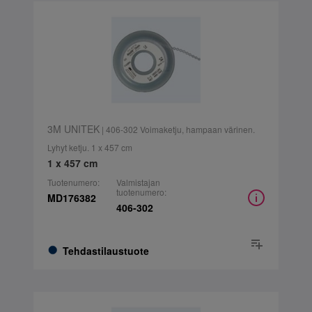
3M UNITEK
| 406-302 Voimaketju, hampaan värinen.
Lyhyt ketju. 1 x 457 cm
1 x 457 cm
Tuotenumero:
Valmistajan
tuotenumero:
MD176382
406-302
Tehdastilaustuote