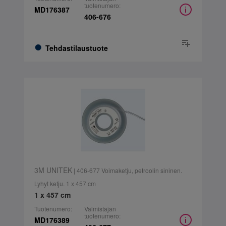
tuotenumero:
MD176387
406-676
Tehdastilaustuote
3M UNITEK
| 406-677 Voimaketju, petroolin sininen.
Lyhyt ketju. 1 x 457 cm
1 x 457 cm
Tuotenumero:
Valmistajan
tuotenumero:
MD176389