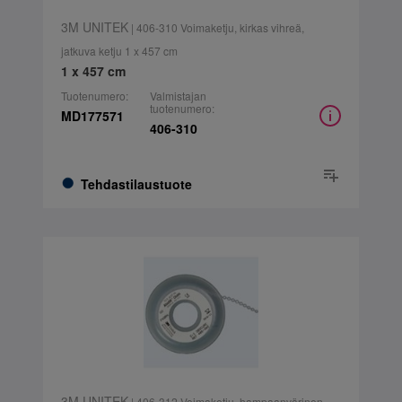
3M UNITEK
| 406-310 Voimaketju, kirkas vihreä,
jatkuva ketju 1 x 457 cm
1 x 457 cm
Tuotenumero:
Valmistajan
tuotenumero:
MD177571
406-310
Tehdastilaustuote
3M UNITEK
| 406-312 Voimaketju, hampaanvärinen.