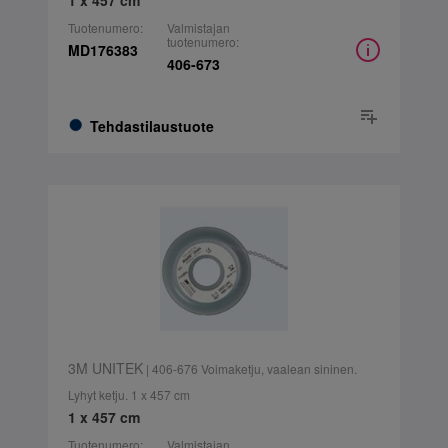
1 x 457 cm
Tuotenumero:
Valmistajan
tuotenumero:
MD176383
406-673
Tehdastilaustuote
3M UNITEK
| 406-676 Voimaketju, vaalean sininen.
Lyhyt ketju. 1 x 457 cm
1 x 457 cm
Tuotenumero:
Valmistajan