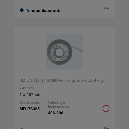
Tehdastilaustuote
3M UNITEK
| 406-298 Voimaketju, pinkki. Lyhyt ketju. 1
x 457 cm
1 x 457 cm
Tuotenumero:
Valmistajan
tuotenumero:
MD176385
406-298