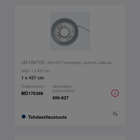
3M UNITEK
| 406-627 Voimaketju, petrooli. Jatkuva
ketju. 1 x 457 cm
1 x 457 cm
Tuotenumero:
Valmistajan
tuotenumero:
MD176398
406-627
Tehdastilaustuote