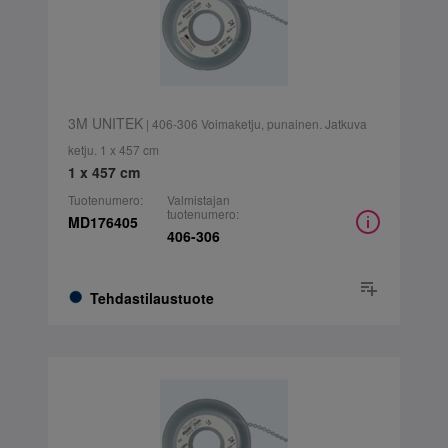
3M UNITEK
| 406-306 Voimaketju, punainen. Jatkuva
ketju. 1 x 457 cm
1 x 457 cm
Tuotenumero:
Valmistajan
tuotenumero:
MD176405
406-306
Tehdastilaustuote