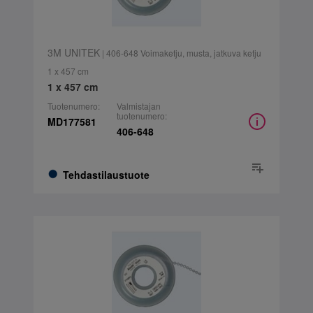
3M UNITEK
| 406-648 Voimaketju, musta, jatkuva ketju
1 x 457 cm
1 x 457 cm
Tuotenumero:
Valmistajan
tuotenumero:
MD177581
406-648
Tehdastilaustuote