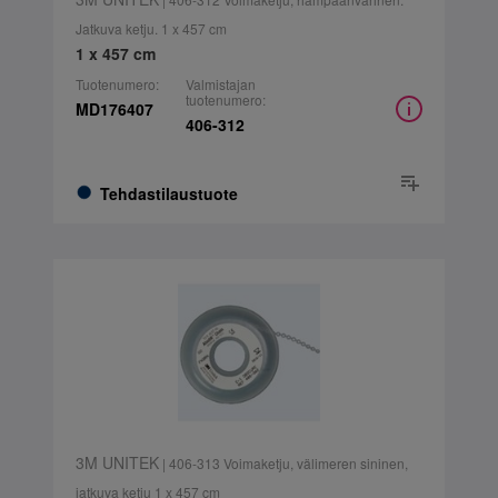
Jatkuva ketju. 1 x 457 cm
1 x 457 cm
Tuotenumero:
Valmistajan
tuotenumero:
MD176407
406-312
Tehdastilaustuote
3M UNITEK
| 406-313 Voimaketju, välimeren sininen,
jatkuva ketju 1 x 457 cm