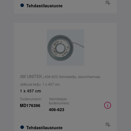
Tehdastilaustuote
3M UNITEK
| 406-623 Voimaketju, savunharmaa.
Jatkuva ketju. 1 x 457 cm
1 x 457 cm
Tuotenumero:
Valmistajan
tuotenumero:
MD176396
406-623
Tehdastilaustuote