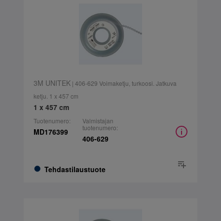
3M UNITEK
| 406-629 Voimaketju, turkoosi. Jatkuva
ketju. 1 x 457 cm
1 x 457 cm
Tuotenumero:
Valmistajan
tuotenumero:
MD176399
406-629
Tehdastilaustuote