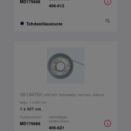
MD175688
406-612
Tehdastilaustuote
3M UNITEK
| 406-621 Voimaketju, harmaa. Jatkuva
ketju. 1 x 457 cm
1 x 457 cm
Tuotenumero:
Valmistajan
tuotenumero:
MD175689
406-621