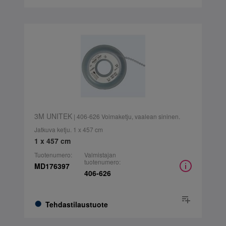
3M UNITEK
| 406-626 Voimaketju, vaalean sininen.
Jatkuva ketju. 1 x 457 cm
1 x 457 cm
Tuotenumero:
Valmistajan
tuotenumero:
MD176397
406-626
Tehdastilaustuote