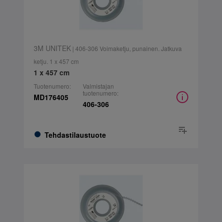
3M UNITEK
| 406-306 Voimaketju, punainen. Jatkuva
ketju. 1 x 457 cm
1 x 457 cm
Tuotenumero:
Valmistajan
tuotenumero:
MD176405
406-306
Tehdastilaustuote