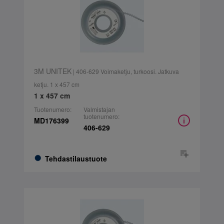
3M UNITEK
| 406-629 Voimaketju, turkoosi. Jatkuva
ketju. 1 x 457 cm
1 x 457 cm
Tuotenumero:
Valmistajan
tuotenumero:
MD176399
406-629
Tehdastilaustuote