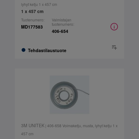
lyhyt ketju 1 x 457 cm
1 x 457 cm
Tuotenumero:
Valmistajan
tuotenumero:
MD177583
406-654
Tehdastilaustuote
3M UNITEK
| 406-658 Voimaketju, musta, lyhyt ketju 1 x
457 cm