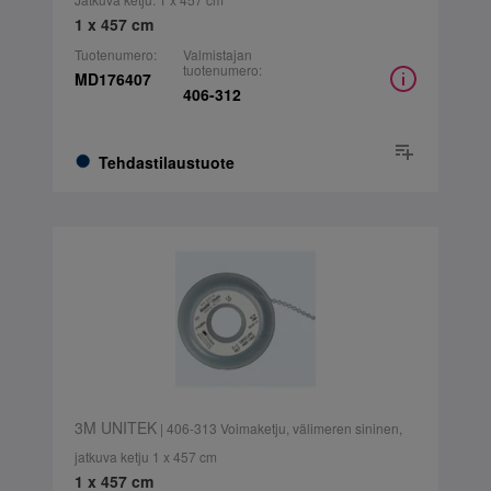
1 x 457 cm
Tuotenumero:
Valmistajan
tuotenumero:
MD176407
406-312
Tehdastilaustuote
3M UNITEK
| 406-313 Voimaketju, välimeren sininen,
jatkuva ketju 1 x 457 cm
1 x 457 cm