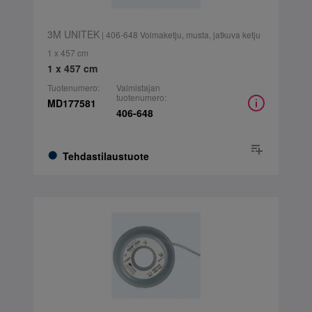
3M UNITEK
| 406-648 Voimaketju, musta, jatkuva ketju
1 x 457 cm
1 x 457 cm
Tuotenumero:
Valmistajan
tuotenumero:
MD177581
406-648
Tehdastilaustuote