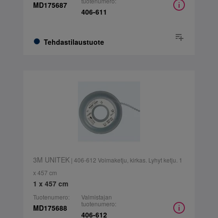
tuotenumero:
MD175687
406-611
Tehdastilaustuote
3M UNITEK
| 406-612 Voimaketju, kirkas. Lyhyt ketju. 1
x 457 cm
1 x 457 cm
Tuotenumero:
Valmistajan
tuotenumero:
MD175688
406-612