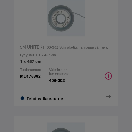
3M UNITEK
| 406-302 Voimaketju, hampaan värinen.
Lyhyt ketju. 1 x 457 cm
1 x 457 cm
Tuotenumero:
Valmistajan
tuotenumero:
MD176382
406-302
Tehdastilaustuote