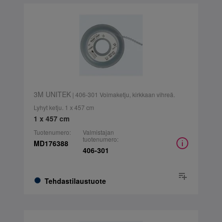
3M UNITEK
| 406-301 Voimaketju, kirkkaan vihreä.
Lyhyt ketju. 1 x 457 cm
1 x 457 cm
Tuotenumero:
Valmistajan
tuotenumero:
MD176388
406-301
Tehdastilaustuote