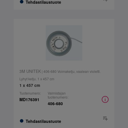
Tehdastilaustuote
3M UNITEK
| 406-680 Voimaketju, vaalean violetti.
Lyhyt ketju. 1 x 457 cm
1 x 457 cm
Tuotenumero:
Valmistajan
tuotenumero:
MD176391
406-680
Tehdastilaustuote