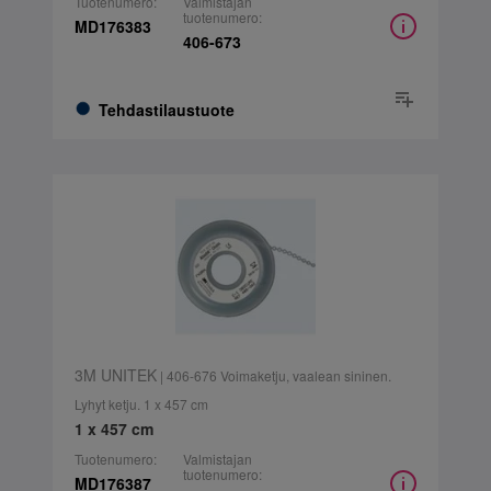
Tuotenumero:
Valmistajan
tuotenumero:
MD176383
406-673
Tehdastilaustuote
3M UNITEK
| 406-676 Voimaketju, vaalean sininen.
Lyhyt ketju. 1 x 457 cm
1 x 457 cm
Tuotenumero:
Valmistajan
tuotenumero:
MD176387