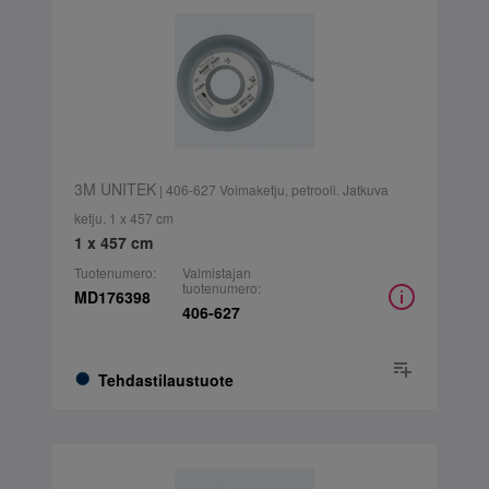
3M UNITEK
| 406-627 Voimaketju, petrooli. Jatkuva
ketju. 1 x 457 cm
1 x 457 cm
Tuotenumero:
Valmistajan
tuotenumero:
MD176398
406-627
Tehdastilaustuote