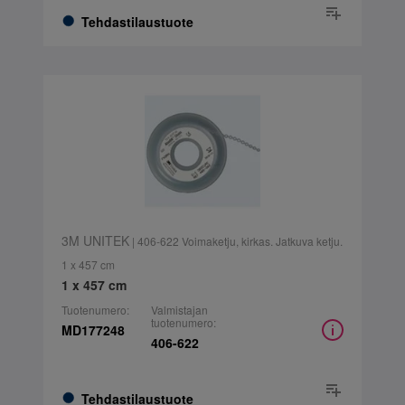
Tehdastilaustuote
3M UNITEK
| 406-622 Voimaketju, kirkas. Jatkuva ketju.
1 x 457 cm
1 x 457 cm
Tuotenumero:
Valmistajan
tuotenumero:
MD177248
406-622
Tehdastilaustuote