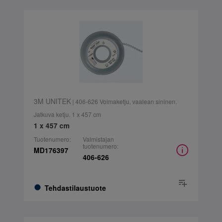
3M UNITEK
| 406-626 Voimaketju, vaalean sininen.
Jatkuva ketju. 1 x 457 cm
1 x 457 cm
Tuotenumero:
Valmistajan
tuotenumero:
MD176397
406-626
Tehdastilaustuote