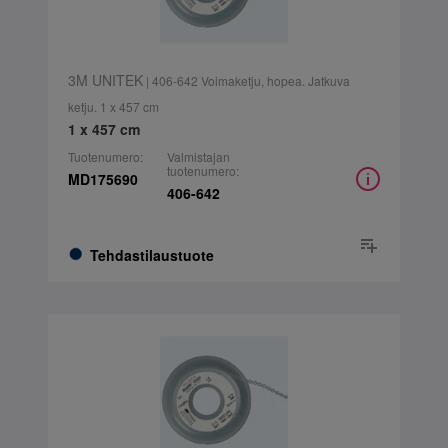
3M UNITEK
| 406-642 Voimaketju, hopea. Jatkuva
ketju. 1 x 457 cm
1 x 457 cm
Tuotenumero:
Valmistajan
tuotenumero:
MD175690
406-642
Tehdastilaustuote