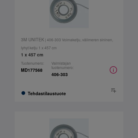
3M UNITEK
| 406-303 Voimaketju, välimeren sininen,
lyhyt ketju 1 x 457 cm
1 x 457 cm
Tuotenumero:
Valmistajan
tuotenumero:
MD177568
406-303
Tehdastilaustuote