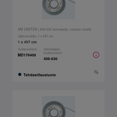
3M UNITEK
| 406-630 Voimaketju, vaalean violetti.
Jatkuva ketju. 1 x 457 cm
1 x 457 cm
Tuotenumero:
Valmistajan
tuotenumero:
MD176400
406-630
Tehdastilaustuote