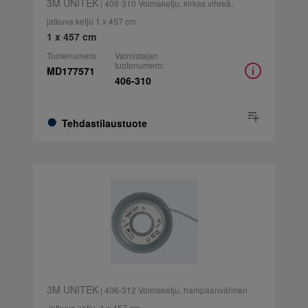
3M UNITEK
| 406-310 Voimaketju, kirkas vihreä,
jatkuva ketju 1 x 457 cm
1 x 457 cm
Tuotenumero:
Valmistajan
tuotenumero:
MD177571
406-310
Tehdastilaustuote
3M UNITEK
| 406-312 Voimaketju, hampaanvärinen.
Jatkuva ketju. 1 x 457 cm