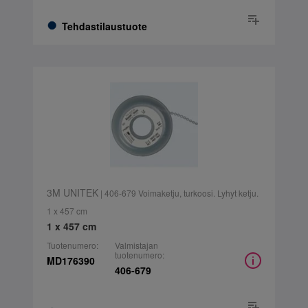
Tehdastilaustuote
3M UNITEK
| 406-679 Voimaketju, turkoosi. Lyhyt ketju.
1 x 457 cm
1 x 457 cm
Tuotenumero:
Valmistajan
tuotenumero:
MD176390
406-679