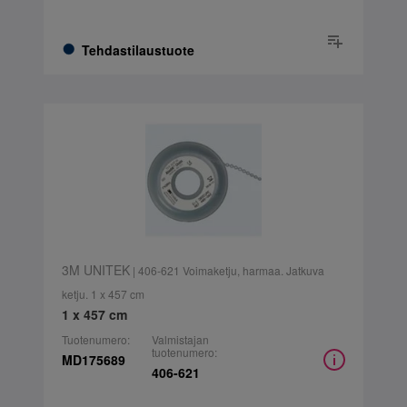
Tehdastilaustuote
3M UNITEK
| 406-621 Voimaketju, harmaa. Jatkuva
ketju. 1 x 457 cm
1 x 457 cm
Tuotenumero:
Valmistajan
tuotenumero:
MD175689
406-621