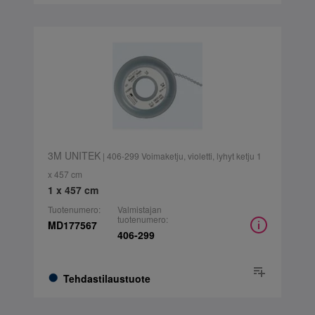
3M UNITEK
| 406-299 Voimaketju, violetti, lyhyt ketju 1
x 457 cm
1 x 457 cm
Tuotenumero:
Valmistajan
tuotenumero:
MD177567
406-299
Tehdastilaustuote