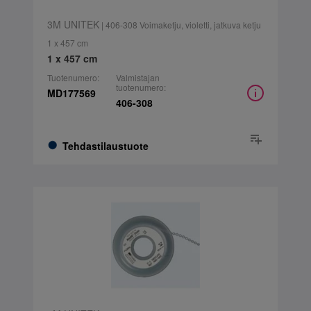
3M UNITEK
| 406-308 Voimaketju, violetti, jatkuva ketju
1 x 457 cm
1 x 457 cm
Tuotenumero:
Valmistajan
tuotenumero:
MD177569
406-308
Tehdastilaustuote