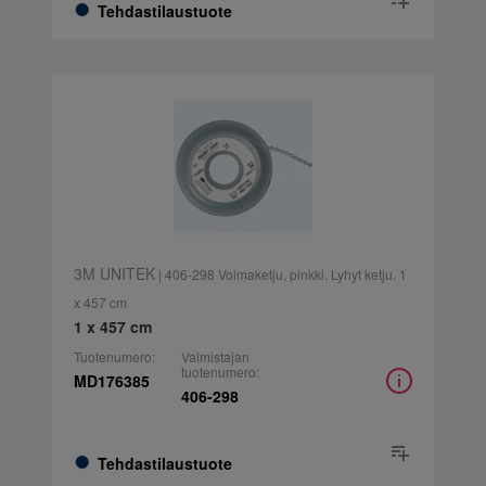
Tehdastilaustuote
3M UNITEK
| 406-298 Voimaketju, pinkki. Lyhyt ketju. 1
x 457 cm
1 x 457 cm
Tuotenumero:
Valmistajan
tuotenumero:
MD176385
406-298
Tehdastilaustuote