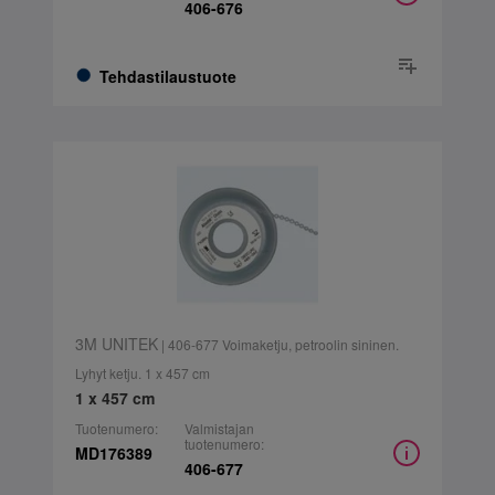
406-676
Tehdastilaustuote
3M UNITEK
| 406-677 Voimaketju, petroolin sininen.
Lyhyt ketju. 1 x 457 cm
1 x 457 cm
Tuotenumero:
Valmistajan
tuotenumero:
MD176389
406-677