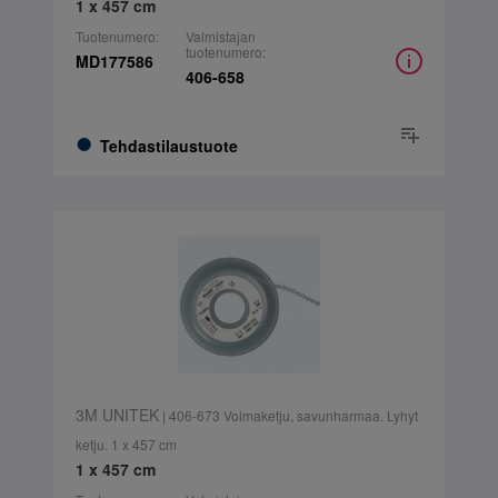
1 x 457 cm
Tuotenumero:
Valmistajan
tuotenumero:
MD177586
406-658
Tehdastilaustuote
3M UNITEK
| 406-673 Voimaketju, savunharmaa. Lyhyt
ketju. 1 x 457 cm
1 x 457 cm