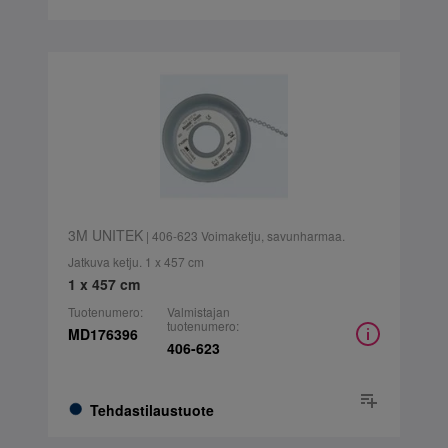
3M UNITEK
| 406-623 Voimaketju, savunharmaa.
Jatkuva ketju. 1 x 457 cm
1 x 457 cm
Tuotenumero:
Valmistajan
tuotenumero:
MD176396
406-623
Tehdastilaustuote