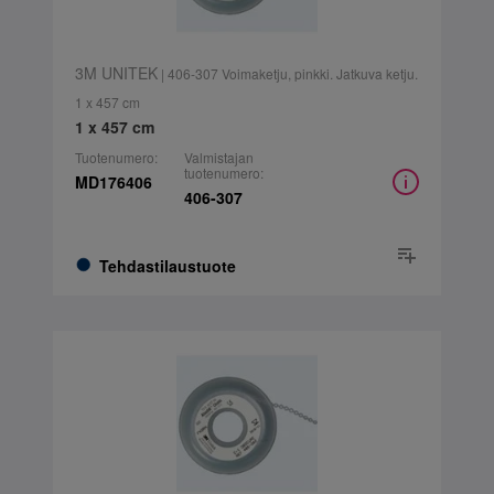
3M UNITEK
| 406-307 Voimaketju, pinkki. Jatkuva ketju.
1 x 457 cm
1 x 457 cm
Tuotenumero:
Valmistajan
tuotenumero:
MD176406
406-307
Tehdastilaustuote