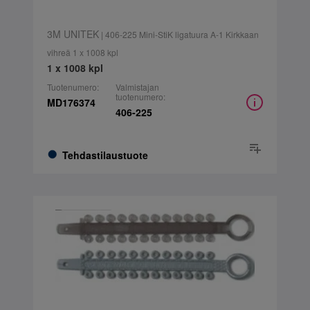
3M UNITEK
| 406-225 Mini-StiK ligatuura A-1 Kirkkaan
vihreä 1 x 1008 kpl
1 x 1008 kpl
Tuotenumero:
Valmistajan
tuotenumero:
MD176374
406-225
Tehdastilaustuote