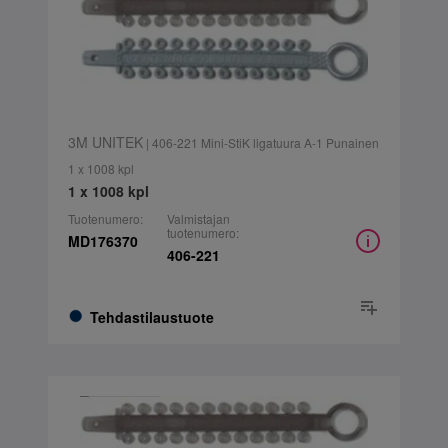
3M UNITEK
| 406-221 Mini-StiK ligatuura A-1 Punainen
1 x 1008 kpl
1 x 1008 kpl
Tuotenumero:
Valmistajan
tuotenumero:
MD176370
406-221
Tehdastilaustuote