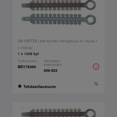
3M UNITEK
| 406-922 Mini-StiK ligatuura A-1 Hopea 1
x 1008 kpl
1 x 1008 kpl
Tuotenumero:
Valmistajan
tuotenumero:
MD176366
406-922
Tehdastilaustuote