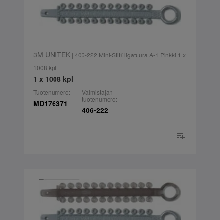
3M UNITEK
| 406-222 Mini-StiK ligatuura A-1 Pinkki 1 x
1008 kpl
1 x 1008 kpl
Tuotenumero:
Valmistajan
tuotenumero:
MD176371
406-222