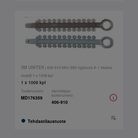
3M UNITEK
| 406-910 Mini-StiK ligatuura A-1 Vaalea
violetti 1 x 1008 kpl
1 x 1008 kpl
Tuotenumero:
Valmistajan
tuotenumero:
MD176359
406-910
Tehdastilaustuote