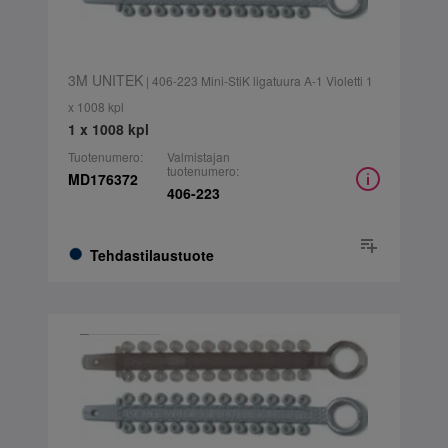
3M UNITEK
| 406-223 Mini-StiK ligatuura A-1 Violetti 1
x 1008 kpl
1 x 1008 kpl
Tuotenumero:
Valmistajan
tuotenumero:
MD176372
406-223
Tehdastilaustuote