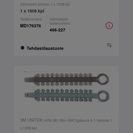
Välimeren sininen 1 x 1008 kpl
1 x 1008 kpl
Tuotenumero:
Valmistajan
tuotenumero:
MD176376
406-227
Tehdastilaustuote
3M UNITEK
| 406-381 Mini-StiK ligatuura A-1 harmaa 1
x 1008 kpl