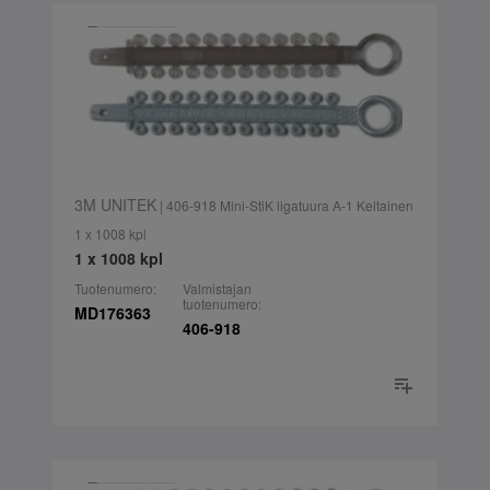
3M UNITEK
| 406-918 Mini-StiK ligatuura A-1 Keltainen
1 x 1008 kpl
1 x 1008 kpl
Tuotenumero:
Valmistajan
tuotenumero:
MD176363
406-918