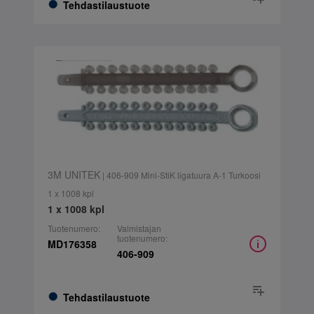
Tehdastilaustuote
3M UNITEK
| 406-909 Mini-StiK ligatuura A-1 Turkoosi
1 x 1008 kpl
1 x 1008 kpl
Tuotenumero:
Valmistajan
tuotenumero:
MD176358
406-909
Tehdastilaustuote