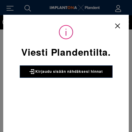
Kirjaudu sisään nähdäksesi hinnat. Tarvitsetko tunnukset
verkkokauppaan? Tilaa ne
Viesti Plandentilta.
Kirjaudu sisään nähdäksesi hinnat
Sijainti:
Tarvikkeet
/
Oikominen
/
Ligatuurat
/
406-906 Mini-StiK ligatuura A-1 Vaalean sininen 1 x 1008 kpl