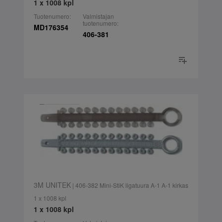
1 x 1008 kpl
Tuotenumero:
Valmistajan
tuotenumero:
MD176354
406-381
3M UNITEK
| 406-382 Mini-StiK ligatuura A-1 A-1 kirkas
1 x 1008 kpl
1 x 1008 kpl