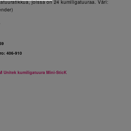
atuuratikkua, joissa on 24 kumiligatuuraa. Väri:
ender)
7
59
ro:
406-910
M Unitek kumiligatuura Mini-SticK