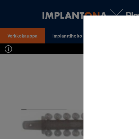
Verkkokauppa
Implanttihoito
Oikomishoito
VALIKKO
Kirj