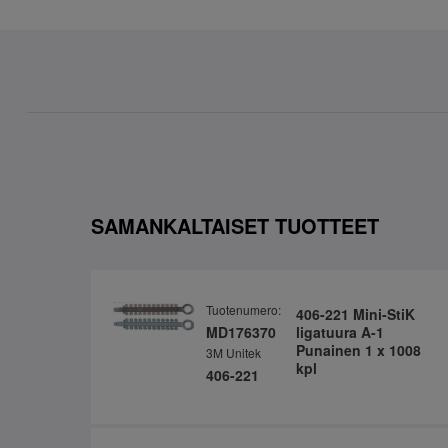
SAMANKALTAISET TUOTTEET
Tuotenumero:
406-221 Mini-StiK
MD176370
ligatuura A-1
Punainen 1 x 1008
3M Unitek
kpl
406-221