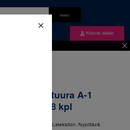
Haku
Kirjaudu sisään
mme
Tilaa ne
inen
/
Ligatuurat
/
A-1 Vaalea violetti 1 x 1008 kpl
ni-StiK ligatuura A-1
letti 1 x 1008 kpl
uura.Koko A-1, 3,2 mm. Lateksiton. Nypittävä.