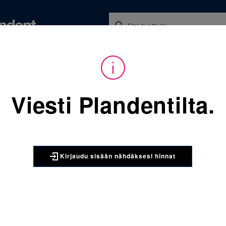
Koulutukset ja tapahtumat
Ajankohtaista
Yritykse
audu sisään nähdäksesi hinnat. Tarvitsetko tunnukset verkkokauppaan? 
Viesti Plandentilta.
Sijainti:
Tarvikkeet
/
Oikom
406-910 Mini-StiK ligatuura 
3M UNITEK
Kirjaudu sisään nähdäksesi hinnat
406-910 Mi
Vaalea vio
Mini-StiK kumiligat