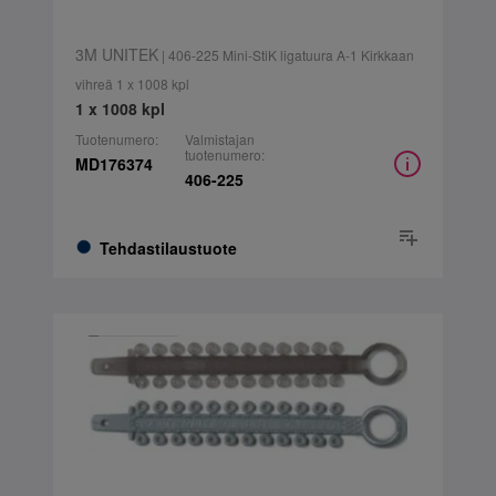
3M UNITEK
| 406-225 Mini-StiK ligatuura A-1 Kirkkaan
vihreä 1 x 1008 kpl
1 x 1008 kpl
Tuotenumero:
Valmistajan
tuotenumero:
MD176374
406-225
Tehdastilaustuote