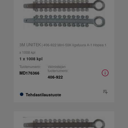
3M UNITEK
| 406-922 Mini-StiK ligatuura A-1 Hopea 1
x 1008 kpl
1 x 1008 kpl
Tuotenumero:
Valmistajan
tuotenumero:
MD176366
406-922
Tehdastilaustuote