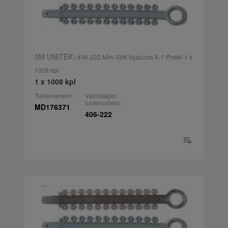
3M UNITEK
| 406-222 Mini-StiK ligatuura A-1 Pinkki 1 x
1008 kpl
1 x 1008 kpl
Tuotenumero:
Valmistajan
tuotenumero:
MD176371
406-222