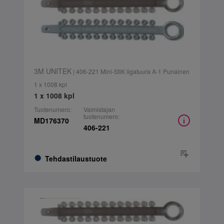
3M UNITEK
| 406-221 Mini-StiK ligatuura A-1 Punainen
1 x 1008 kpl
1 x 1008 kpl
Tuotenumero:
Valmistajan
tuotenumero:
MD176370
406-221
Tehdastilaustuote