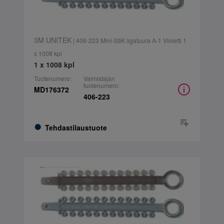
3M UNITEK
| 406-223 Mini-StiK ligatuura A-1 Violetti 1
x 1008 kpl
1 x 1008 kpl
Tuotenumero:
Valmistajan
tuotenumero:
MD176372
406-223
Tehdastilaustuote