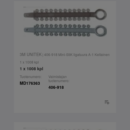
3M UNITEK
| 406-918 Mini-StiK ligatuura A-1 Keltainen
1 x 1008 kpl
1 x 1008 kpl
Tuotenumero:
Valmistajan
tuotenumero:
MD176363
406-918