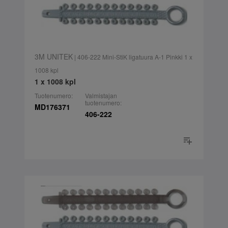
3M UNITEK
| 406-222 Mini-StiK ligatuura A-1 Pinkki 1 x
1008 kpl
1 x 1008 kpl
Tuotenumero:
Valmistajan
tuotenumero:
MD176371
406-222