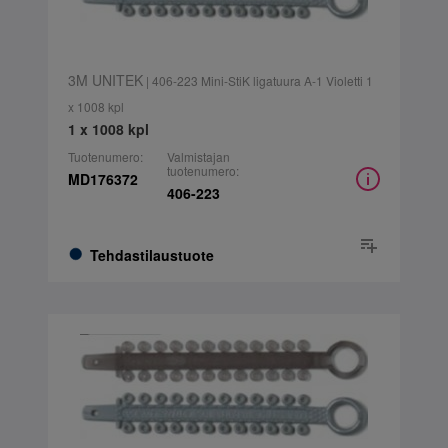
3M UNITEK
| 406-223 Mini-StiK ligatuura A-1 Violetti 1
x 1008 kpl
1 x 1008 kpl
Tuotenumero:
Valmistajan
tuotenumero:
MD176372
406-223
Tehdastilaustuote