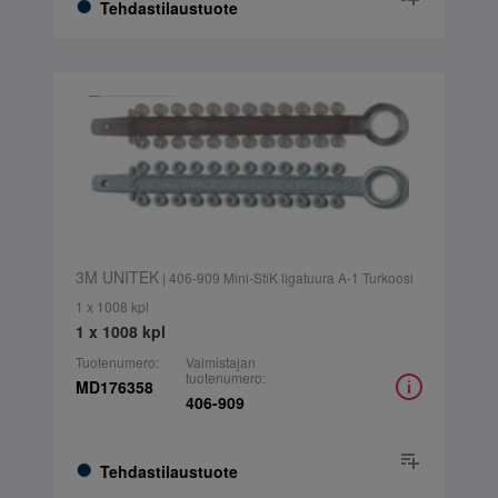
Tehdastilaustuote
3M UNITEK
| 406-909 Mini-StiK ligatuura A-1 Turkoosi
1 x 1008 kpl
1 x 1008 kpl
Tuotenumero:
Valmistajan
tuotenumero:
MD176358
406-909
Tehdastilaustuote