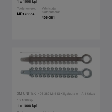
1 x 1008 kpl
Tuotenumero:
Valmistajan
tuotenumero:
MD176354
406-381
3M UNITEK
| 406-382 Mini-StiK ligatuura A-1 A-1 kirkas
1 x 1008 kpl
1 x 1008 kpl