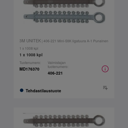
3M UNITEK
| 406-221 Mini-StiK ligatuura A-1 Punainen
1 x 1008 kpl
1 x 1008 kpl
Tuotenumero:
Valmistajan
tuotenumero:
MD176370
406-221
Tehdastilaustuote