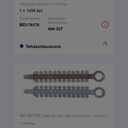
Välimeren sininen 1 x 1008 kpl
1 x 1008 kpl
Tuotenumero:
Valmistajan
tuotenumero:
MD176376
406-227
Tehdastilaustuote
3M UNITEK
| 406-381 Mini-StiK ligatuura A-1 harmaa 1
x 1008 kpl