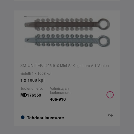
3M UNITEK
| 406-910 Mini-StiK ligatuura A-1 Vaalea
violetti 1 x 1008 kpl
1 x 1008 kpl
Tuotenumero:
Valmistajan
tuotenumero:
MD176359
406-910
Tehdastilaustuote