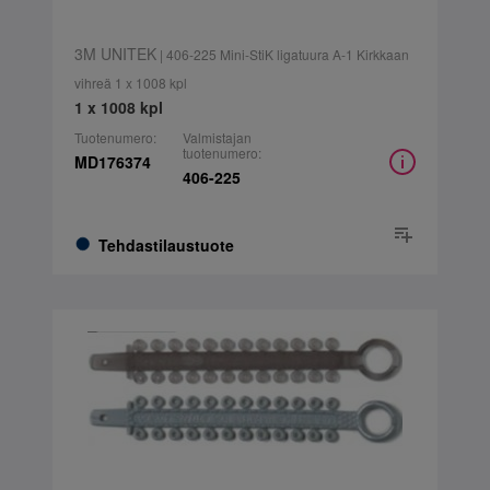
3M UNITEK
| 406-225 Mini-StiK ligatuura A-1 Kirkkaan
vihreä 1 x 1008 kpl
1 x 1008 kpl
Tuotenumero:
Valmistajan
tuotenumero:
MD176374
406-225
Tehdastilaustuote