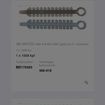
3M UNITEK
| 406-918 Mini-StiK ligatuura A-1 Keltainen
1 x 1008 kpl
1 x 1008 kpl
Tuotenumero:
Valmistajan
tuotenumero:
MD176363
406-918