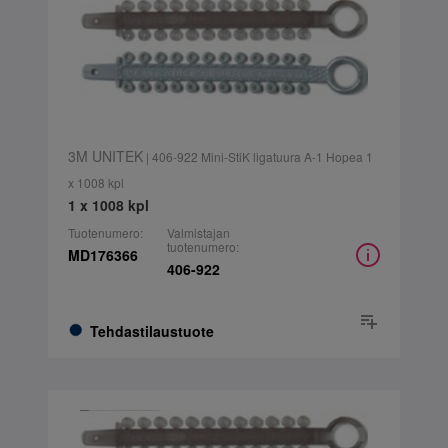
3M UNITEK
| 406-922 Mini-StiK ligatuura A-1 Hopea 1
x 1008 kpl
1 x 1008 kpl
Tuotenumero:
Valmistajan
tuotenumero:
MD176366
406-922
Tehdastilaustuote