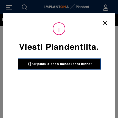
Kirjaudu sisään nähdäksesi hinnat. Tarvitsetko tunnukset
verkkokauppaan? Tilaa ne
Viesti Plandentilta.
Kirjaudu sisään nähdäksesi hinnat
Sijainti:
Tarvikkeet
/
Oikominen
/
Ligatuurat
/
406-938 Mini-StiK ligatuura A-1 Musta 1 x 1008 kpl