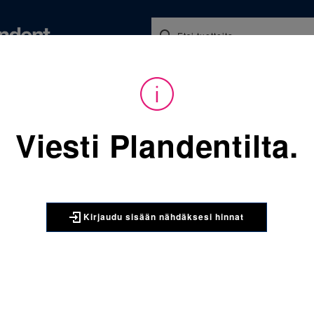
Koulutukset ja tapahtumat
Ajankohtaista
Yritykse
audu sisään nähdäksesi hinnat. Tarvitsetko tunnukset verkkokauppaan? 
Viesti Plandentilta.
Sijainti:
Tarvikkeet
/
Oikom
406-991 Easy-To-Tie kumili
3M UNITEK
Kirjaudu sisään nähdäksesi hinnat
406-991 E
Sekoitus 1
Muotoiltu kumiligat