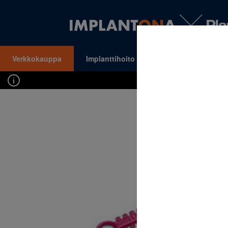
Verkkokauppa
Implanttihoito
Oikomishoito
VALIKKO
Kirj