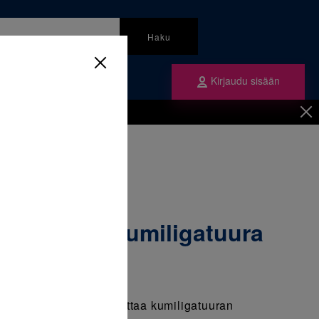
Haku
Kirjaudu sisään
mme
Tilaa ne
inen
/
Ligatuurat
/
gatuura Sekoitus 1 x 4800 kpl
asy-To-Tie kumiligatuura
 x 4800 kpl
uura helpottaa ja nopeuttaa kumiligatuuran