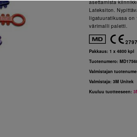
asettamista kiinnikk
Lateksiton. Nypittä
ligatuuratikussa on 
värimalli paletti.
279
Pakkaus:
1 x 4800 kpl
Tuotenumero:
MD1756
Valmistajan tuotenume
Valmistaja:
3M Unitek
Kuuluu tuotteeseen:
3