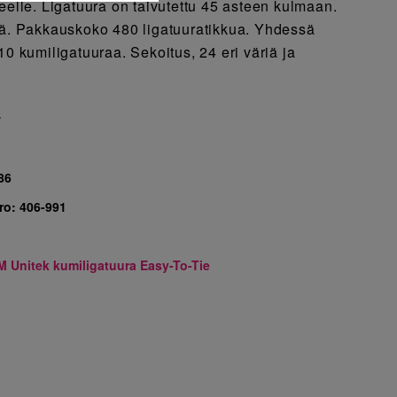
eelle. Ligatuura on taivutettu 45 asteen kulmaan.
vä. Pakkauskoko 480 ligatuuratikkua. Yhdessä
10 kumiligatuuraa. Sekoitus, 24 eri väriä ja
7
86
ro:
406-991
M Unitek kumiligatuura Easy-To-Tie