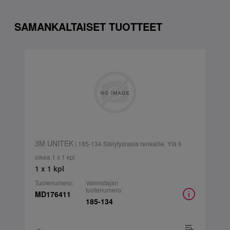
SAMANKALTAISET TUOTTEET
3M UNITEK
| 185-134 Säilytysrasia renkaille. Ylä 6
oikea 1 x 1 kpl
1 x 1 kpl
Tuotenumero:
Valmistajan
tuotenumero:
MD176411
185-134