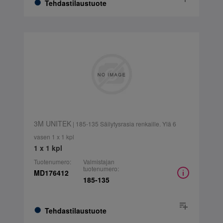
Tehdastilaustuote
3M UNITEK
| 185-135 Säilytysrasia renkaille. Ylä 6
vasen 1 x 1 kpl
1 x 1 kpl
Tuotenumero:
Valmistajan
tuotenumero:
MD176412
185-135
Tehdastilaustuote