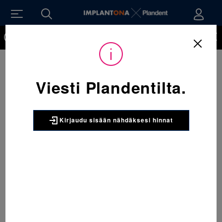
Kirjaudu sisään nähdäksesi hinnat. Tarvitsetko tunnukset
verkkokauppaan? Tilaa ne
Sijainti:
Tarvikkeet
/
Oikominen
/
Muut oikomishoidon tarvikkeet
/
185-134 Säilytysrasia renkaille. Ylä 6 oikea 1 x 1 kpl
Viesti Plandentilta.
3M UNITEK
185-134 Säilytysrasia renkaille.
Ylä 6 oikea 1 x 1 kpl
Kirjaudu sisään nähdäksesi hinnat
Säilytysrasia anatomisesti muotoiluille yläleuan
6 oikean puolen renkaille. Rasiat voidaan pinota
päällekkäin.
Pakkaus:
1 x 1 kpl
Tuotenumero:
MD176411