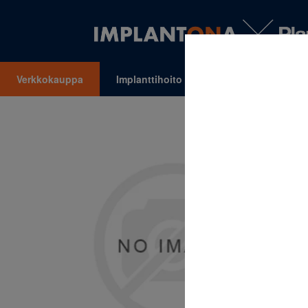
Verkkokauppa
Implanttihoito
Oikomishoito
VALIKKO