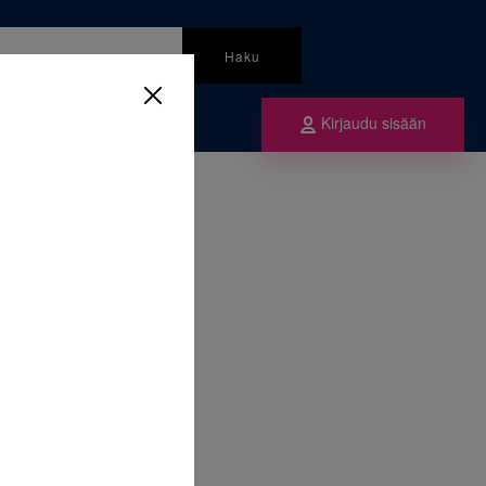
Haku
Kirjaudu sisään
mme
rvikkeet
/
3M Unitek Vahat
at