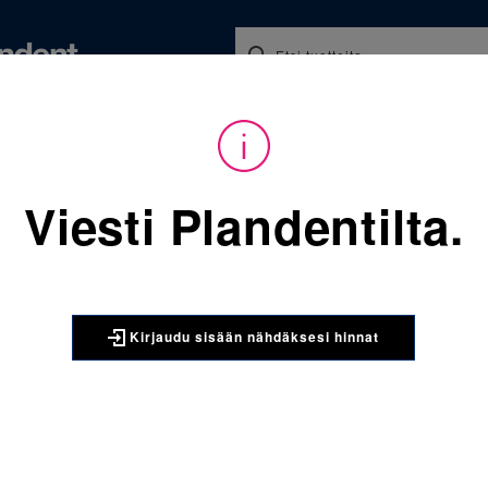
Koulutukset ja tapahtumat
Ajankohtaista
Yritykse
Viesti Plandentilta.
Sijainti:
Tarvikkeet
/
Oikominen
/
Muut oikomishoidon ta
3M UNITEK
3M Unitek Vah
Kirjaudu sisään nähdäksesi hinnat