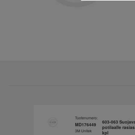
Tuotenumero:
603-063 Suojav
MD176449
potilaalle rasia
3M Unitek
kpl