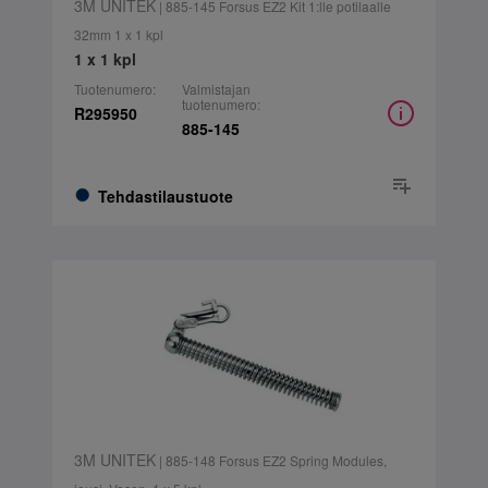
3M UNITEK
| 885-145 Forsus EZ2 Kit 1:lle potilaalle
32mm 1 x 1 kpl
1 x 1 kpl
Tuotenumero:
Valmistajan
tuotenumero:
R295950
885-145
Tehdastilaustuote
3M UNITEK
| 885-148 Forsus EZ2 Spring Modules,