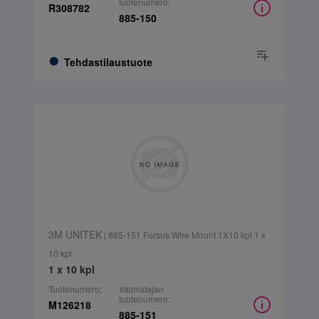
tuotenumero:
R308782
885-150
Tehdastilaustuote
3M UNITEK
| 885-151 Forsus Wire Mount 1X10 kpl 1 x
10 kpl
1 x 10 kpl
Tuotenumero:
Valmistajan
tuotenumero:
M126218
885-151