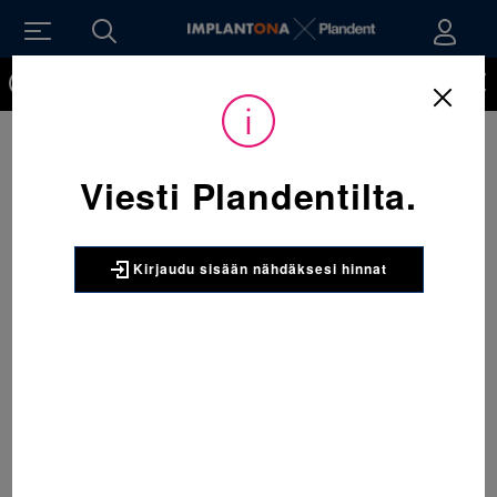
Kirjaudu sisään nähdäksesi hinnat. Tarvitsetko tunnukset
verkkokauppaan? Tilaa ne
Sijainti:
Tarvikkeet
/
Oikominen
/
Muut oikomishoidon tarvikkeet
/
807-014 Push Rod mitta Forsus kojeisiin 1 x 5 kpl
Viesti Plandentilta.
3M UNITEK
807-014 Push Rod mitta Forsus
kojeisiin 1 x 5 kpl
Kirjaudu sisään nähdäksesi hinnat
Push Rod mitta Forsus kojeisiin. Pakkauskoko 1
x 5 kpl
2797
Pakkaus:
1 x 5 kpl
Tuotenumero:
MD176095