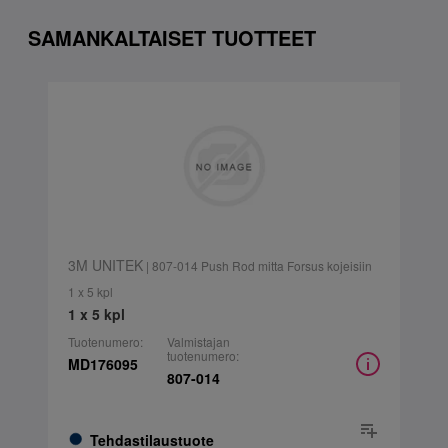
SAMANKALTAISET TUOTTEET
3M UNITEK
| 807-014 Push Rod mitta Forsus kojeisiin
1 x 5 kpl
1 x 5 kpl
Tuotenumero:
Valmistajan
tuotenumero:
MD176095
807-014
Tehdastilaustuote