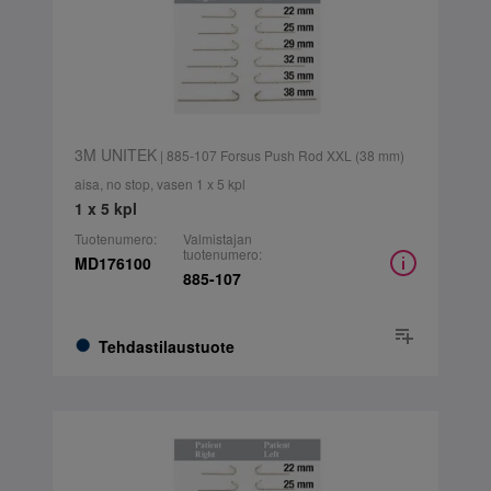
3M UNITEK
| 885-107 Forsus Push Rod XXL (38 mm)
aisa, no stop, vasen 1 x 5 kpl
1 x 5 kpl
Tuotenumero:
Valmistajan
tuotenumero:
MD176100
885-107
Tehdastilaustuote