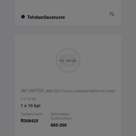
Tehdastilaustuote
3M UNITEK
| 885-200 Forsus uudelleenaktivointi holkki
1 x 10 kpl
1 x 10 kpl
Tuotenumero:
Valmistajan
tuotenumero:
R308425
885-200