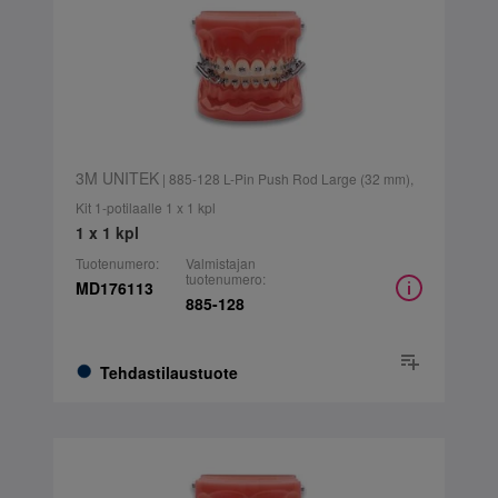
3M UNITEK
| 885-128 L-Pin Push Rod Large (32 mm),
Kit 1-potilaalle 1 x 1 kpl
1 x 1 kpl
Tuotenumero:
Valmistajan
tuotenumero:
MD176113
885-128
Tehdastilaustuote