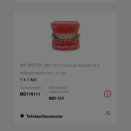
3M UNITEK
| 885-121 Forsus L-pin Module Kit 5
potilaalle kaikki osat 1 x 1 kpl
1 x 1 kpl
Tuotenumero:
Valmistajan
tuotenumero:
MD176111
885-121
Tehdastilaustuote