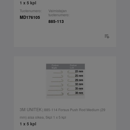
1 x 5 kpl
Tuotenumero:
Valmistajan
tuotenumero:
MD176105
885-113
3M UNITEK
| 885-114 Forsus Push Rod Medium (29
mm) aisa oikea, 5kpl 1 x 5 kpl
1 x 5 kpl