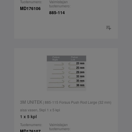
Tuotenumero:
Valmistajan
tuotenumero:
MD176106
885-114
3M UNITEK
| 885-115 Forsus Push Rod Large (32 mm)
aisa vasen, 5kpl 1 x 5 kpl
1 x 5 kpl
Tuotenumero:
Valmistajan
tuotenumero:
MD176107