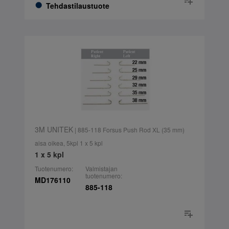
Tehdastilaustuote
3M UNITEK
| 885-118 Forsus Push Rod XL (35 mm)
aisa oikea, 5kpl 1 x 5 kpl
1 x 5 kpl
Tuotenumero:
Valmistajan
tuotenumero:
MD176110
885-118