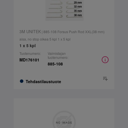
3M UNITEK
| 885-108 Forsus Push Rod XXL(38 mm)
aisa, no stop oikea 5 kpl 1 x 5 kpl
1 x 5 kpl
Tuotenumero:
Valmistajan
tuotenumero:
MD176101
885-108
Tehdastilaustuote