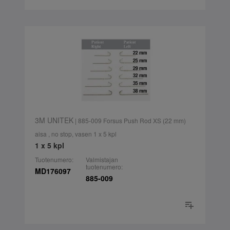
3M UNITEK
| 885-009 Forsus Push Rod XS (22 mm)
aisa , no stop, vasen 1 x 5 kpl
1 x 5 kpl
Tuotenumero:
Valmistajan
tuotenumero:
MD176097
885-009