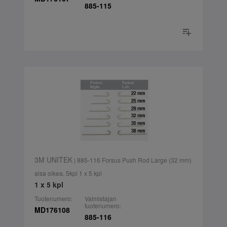
885-115
3M UNITEK
| 885-116 Forsus Push Rod Large (32 mm)
aisa oikea, 5kpl 1 x 5 kpl
1 x 5 kpl
Tuotenumero:
Valmistajan
tuotenumero:
MD176108
885-116