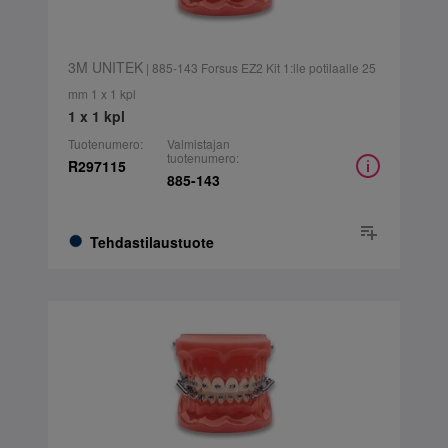
3M UNITEK
| 885-143 Forsus EZ2 Kit 1:lle potilaalle 25
mm 1 x 1 kpl
1 x 1 kpl
Tuotenumero:
Valmistajan
tuotenumero:
R297115
885-143
Tehdastilaustuote