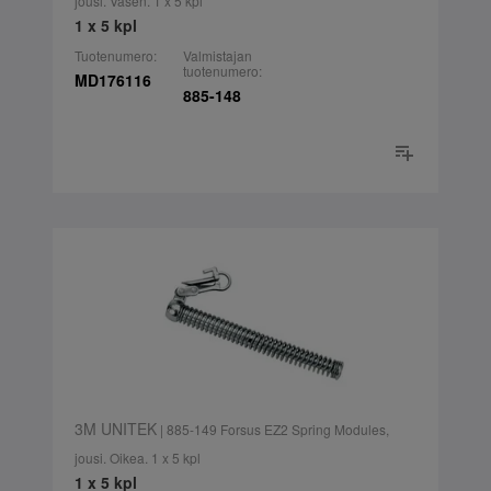
jousi. Vasen. 1 x 5 kpl
1 x 5 kpl
Tuotenumero:
Valmistajan
tuotenumero:
MD176116
885-148
3M UNITEK
| 885-149 Forsus EZ2 Spring Modules,
jousi. Oikea. 1 x 5 kpl
1 x 5 kpl