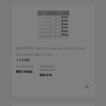
3M UNITEK
| 885-010 Forsus Push Rod XS (22 mm)
aisa, no stop, oikea 1 x 5 kpl
1 x 5 kpl
Tuotenumero:
Valmistajan
tuotenumero:
MD176098
885-010