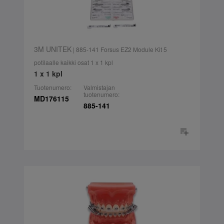
3M UNITEK
| 885-141 Forsus EZ2 Module Kit 5
potilaalle kaikki osat 1 x 1 kpl
1 x 1 kpl
Tuotenumero:
Valmistajan
tuotenumero:
MD176115
885-141