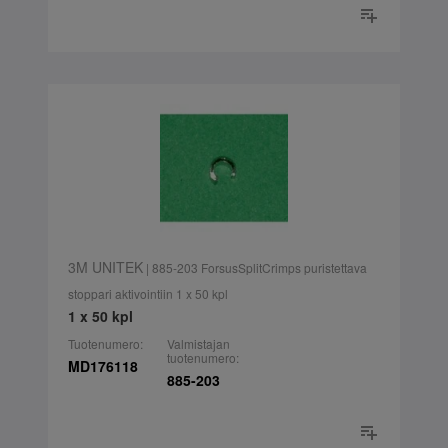
3M UNITEK
| 885-203 ForsusSplitCrimps puristettava
stoppari aktivointiin 1 x 50 kpl
1 x 50 kpl
Tuotenumero:
Valmistajan
tuotenumero:
MD176118
885-203