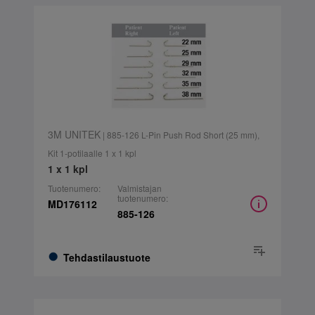
3M UNITEK
| 885-126 L-Pin Push Rod Short (25 mm),
Kit 1-potilaalle 1 x 1 kpl
1 x 1 kpl
Tuotenumero:
Valmistajan
tuotenumero:
MD176112
885-126
Tehdastilaustuote