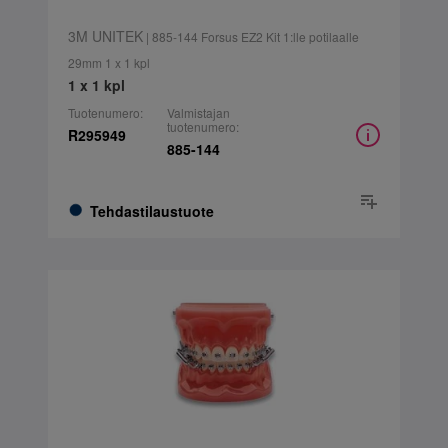
3M UNITEK
| 885-144 Forsus EZ2 Kit 1:lle potilaalle
29mm 1 x 1 kpl
1 x 1 kpl
Tuotenumero:
Valmistajan
tuotenumero:
R295949
885-144
Tehdastilaustuote