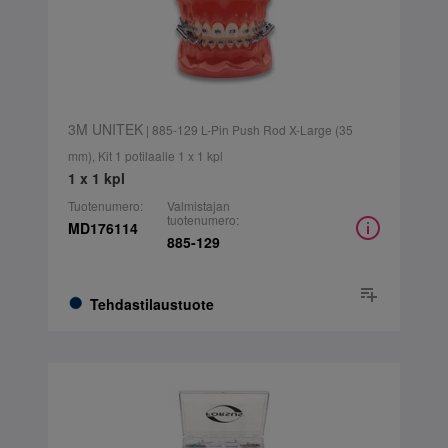
3M UNITEK
| 885-129 L-Pin Push Rod X-Large (35
mm), Kit 1 potilaalle 1 x 1 kpl
1 x 1 kpl
Tuotenumero:
Valmistajan
tuotenumero:
MD176114
885-129
Tehdastilaustuote