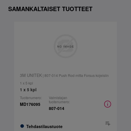
SAMANKALTAISET TUOTTEET
3M UNITEK
| 807-014 Push Rod mitta Forsus kojeisiin
1 x 5 kpl
1 x 5 kpl
Tuotenumero:
Valmistajan
tuotenumero:
MD176095
807-014
Tehdastilaustuote