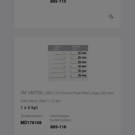
885-115
3M UNITEK
| 885-116 Forsus Push Rod Large (32 mm)
aisa oikea, 5kpl 1 x 5 kpl
1 x 5 kpl
Tuotenumero:
Valmistajan
tuotenumero:
MD176108
885-116