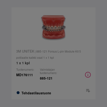
3M UNITEK
| 885-121 Forsus L-pin Module Kit 5
potilaalle kaikki osat 1 x 1 kpl
1 x 1 kpl
Tuotenumero:
Valmistajan
tuotenumero:
MD176111
885-121
Tehdastilaustuote