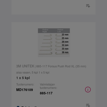
3M UNITEK
| 885-117 Forsus Push Rod XL (35 mm)
aisa vasen, 5 kpl 1 x 5 kpl
1 x 5 kpl
Tuotenumero:
Valmistajan
tuotenumero:
MD176109
885-117