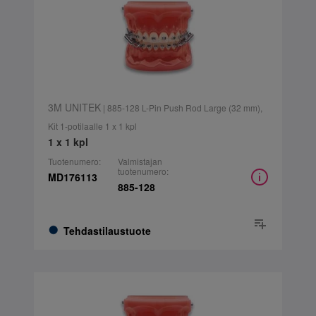
3M UNITEK
| 885-128 L-Pin Push Rod Large (32 mm),
Kit 1-potilaalle 1 x 1 kpl
1 x 1 kpl
Tuotenumero:
Valmistajan
tuotenumero:
MD176113
885-128
Tehdastilaustuote