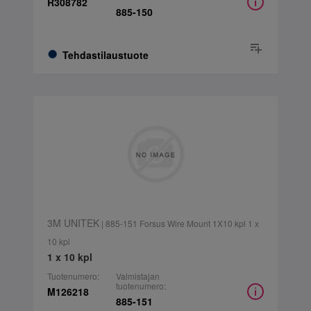
R308782
885-150
Tehdastilaustuote
3M UNITEK
| 885-151 Forsus Wire Mount 1X10 kpl 1 x
10 kpl
1 x 10 kpl
Tuotenumero:
Valmistajan
tuotenumero:
M126218
885-151