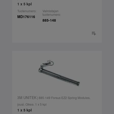
1 x 5 kpl
Tuotenumero:
Valmistajan
tuotenumero:
MD176116
885-148
3M UNITEK
| 885-149 Forsus EZ2 Spring Modules,
jousi. Oikea. 1 x 5 kpl
1 x 5 kpl