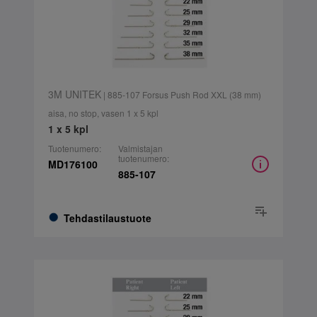
3M UNITEK
| 885-107 Forsus Push Rod XXL (38 mm)
aisa, no stop, vasen 1 x 5 kpl
1 x 5 kpl
Tuotenumero:
Valmistajan
tuotenumero:
MD176100
885-107
Tehdastilaustuote