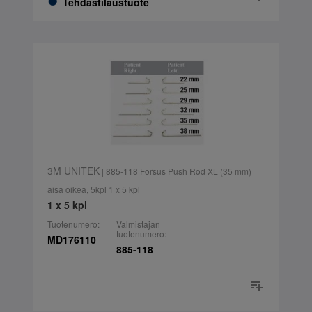
Tehdastilaustuote
3M UNITEK
| 885-118 Forsus Push Rod XL (35 mm)
aisa oikea, 5kpl 1 x 5 kpl
1 x 5 kpl
Tuotenumero:
Valmistajan
tuotenumero:
MD176110
885-118