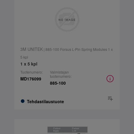
3M UNITEK
| 885-100 Forsus L-Pin Spring Modules 1 x
5 kpl
1 x 5 kpl
Tuotenumero:
Valmistajan
tuotenumero:
MD176099
885-100
Tehdastilaustuote