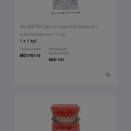
3M UNITEK
| 885-141 Forsus EZ2 Module Kit 5
potilaalle kaikki osat 1 x 1 kpl
1 x 1 kpl
Tuotenumero:
Valmistajan
tuotenumero:
MD176115
885-141