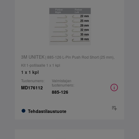
3M UNITEK
| 885-126 L-Pin Push Rod Short (25 mm),
Kit 1-potilaalle 1 x 1 kpl
1 x 1 kpl
Tuotenumero:
Valmistajan
tuotenumero:
MD176112
885-126
Tehdastilaustuote