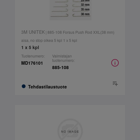
3M UNITEK
| 885-108 Forsus Push Rod XXL(38 mm)
aisa, no stop oikea 5 kpl 1 x 5 kpl
1 x 5 kpl
Tuotenumero:
Valmistajan
tuotenumero:
MD176101
885-108
Tehdastilaustuote