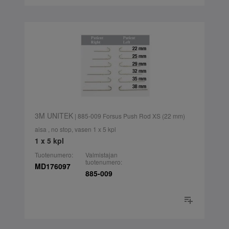
3M UNITEK
| 885-009 Forsus Push Rod XS (22 mm)
aisa , no stop, vasen 1 x 5 kpl
1 x 5 kpl
Tuotenumero:
Valmistajan
tuotenumero:
MD176097
885-009