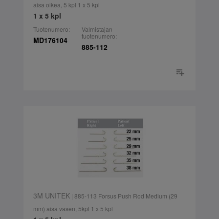
aisa oikea, 5 kpl 1 x 5 kpl
1 x 5 kpl
Tuotenumero:
Valmistajan
tuotenumero:
MD176104
885-112
3M UNITEK
| 885-113 Forsus Push Rod Medium (29
mm) aisa vasen, 5kpl 1 x 5 kpl