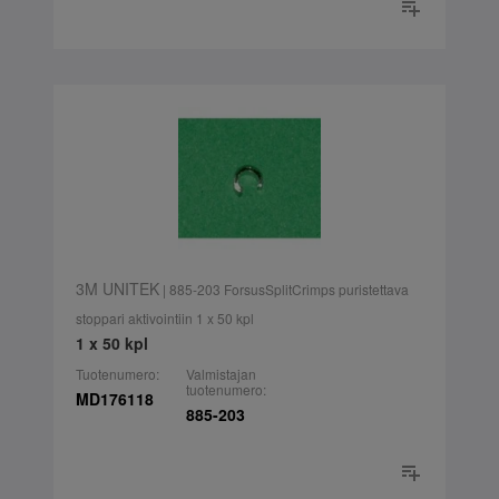
3M UNITEK
| 885-203 ForsusSplitCrimps puristettava
stoppari aktivointiin 1 x 50 kpl
1 x 50 kpl
Tuotenumero:
Valmistajan
tuotenumero:
MD176118
885-203