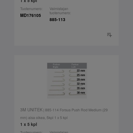
1 x 5 kpl
Tuotenumero:
Valmistajan
tuotenumero:
MD176105
885-113
3M UNITEK
| 885-114 Forsus Push Rod Medium (29
mm) aisa oikea, 5kpl 1 x 5 kpl
1 x 5 kpl
Tuotenumero:
Valmistajan