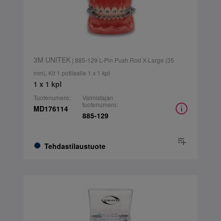
3M UNITEK
| 885-129 L-Pin Push Rod X-Large (35
mm), Kit 1 potilaalle 1 x 1 kpl
1 x 1 kpl
Tuotenumero:
Valmistajan
tuotenumero:
MD176114
885-129
Tehdastilaustuote