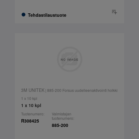
Tehdastilaustuote
3M UNITEK
| 885-200 Forsus uudelleenaktivointi holkki
1 x 10 kpl
1 x 10 kpl
Tuotenumero:
Valmistajan
tuotenumero:
R308425
885-200