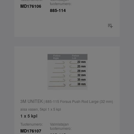
tuotenumero:
MD176106
885-114
3M UNITEK
| 885-115 Forsus Push Rod Large (32 mm)
aisa vasen, 5kpl 1 x 5 kpl
1 x 5 kpl
Tuotenumero:
Valmistajan
tuotenumero:
MD176107