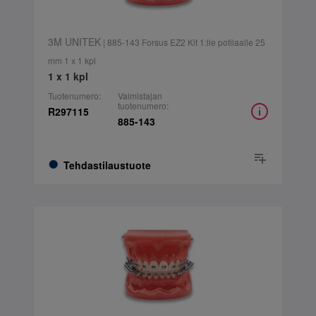
3M UNITEK
| 885-143 Forsus EZ2 Kit 1:lle potilaalle 25
mm 1 x 1 kpl
1 x 1 kpl
Tuotenumero:
Valmistajan
tuotenumero:
R297115
885-143
Tehdastilaustuote