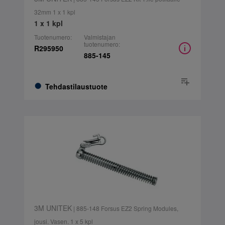
32mm 1 x 1 kpl
1 x 1 kpl
Tuotenumero:
Valmistajan
tuotenumero:
R295950
885-145
Tehdastilaustuote
3M UNITEK
| 885-148 Forsus EZ2 Spring Modules,
jousi. Vasen. 1 x 5 kpl