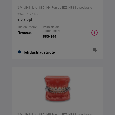
3M UNITEK
| 885-144 Forsus EZ2 Kit 1:lle potilaalle
29mm 1 x 1 kpl
1 x 1 kpl
Tuotenumero:
Valmistajan
tuotenumero:
R295949
885-144
Tehdastilaustuote
3M UNITEK
| 885-145 Forsus EZ2 Kit 1:lle potilaalle