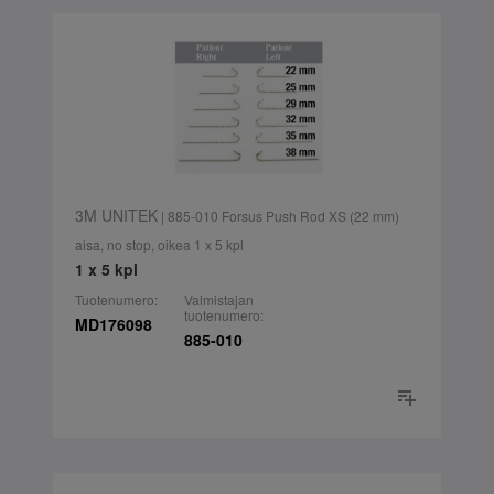
3M UNITEK
| 885-010 Forsus Push Rod XS (22 mm)
aisa, no stop, oikea 1 x 5 kpl
1 x 5 kpl
Tuotenumero:
Valmistajan
tuotenumero:
MD176098
885-010