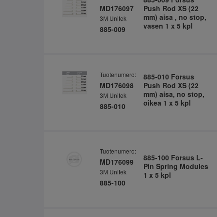
MD176097
Push Rod XS (22
mm) aisa , no stop,
3M Unitek
vasen 1 x 5 kpl
885-009
Tuotenumero:
885-010 Forsus
MD176098
Push Rod XS (22
mm) aisa, no stop,
3M Unitek
oikea 1 x 5 kpl
885-010
Tuotenumero:
885-100 Forsus L-
MD176099
Pin Spring Modules
3M Unitek
1 x 5 kpl
885-100