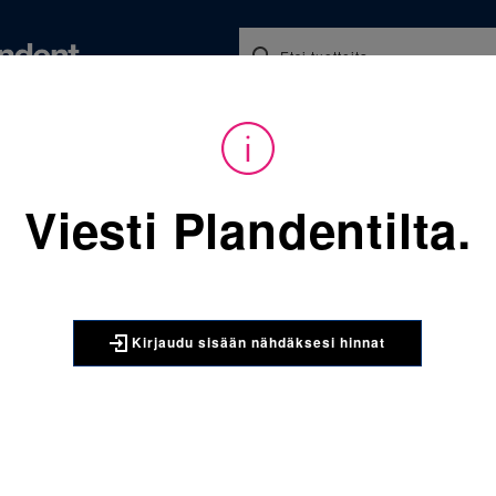
Koulutukset ja tapahtumat
Ajankohtaista
Yritykse
audu sisään nähdäksesi hinnat. Tarvitsetko tunnukset verkkokauppaan? 
Viesti Plandentilta.
Sijainti:
Tarvikkeet
/
Oikom
885-116 Forsus Push Rod La
3M UNITEK
Kirjaudu sisään nähdäksesi hinnat
885-116 F
(32 mm) ai
Forsus Push Rod La