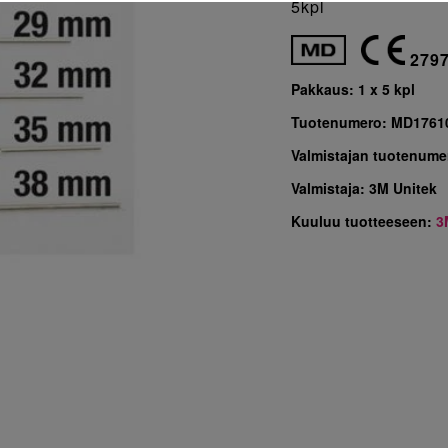
5kpl
279
Pakkaus:
1 x 5 kpl
Tuotenumero:
MD1761
Valmistajan tuotenume
Valmistaja:
3M Unitek
Kuuluu tuotteeseen:
3