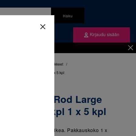
Haku
Kirjaudu sisään
mme
Tilaa ne
inen
/
Muut oikomishoidon tarvikkeet
/
rge (32 mm) aisa oikea, 5kpl 1 x 5 kpl
orsus Push Rod Large
sa oikea, 5kpl 1 x 5 kpl
rge "L" (32 mm) aisa oikea. Pakkauskoko 1 x