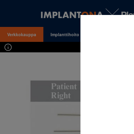
Verkkokauppa
Implanttihoito
Oikomishoito
VALIKKO
Kirj