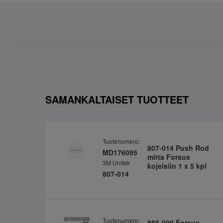
SAMANKALTAISET TUOTTEET
Tuotenumero:
807-014 Push Rod
MD176095
mitta Forsus
3M Unitek
kojeisiin 1 x 5 kpl
807-014
Tuotenumero:
885-009 Forsus