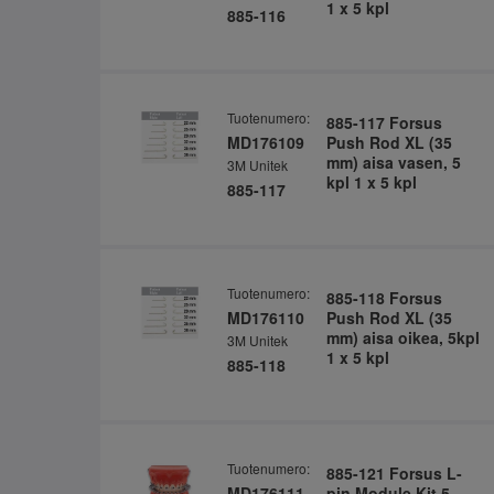
1 x 5 kpl
885-116
Tuotenumero:
885-117 Forsus
MD176109
Push Rod XL (35
mm) aisa vasen, 5
3M Unitek
kpl 1 x 5 kpl
885-117
Tuotenumero:
885-118 Forsus
MD176110
Push Rod XL (35
mm) aisa oikea, 5kpl
3M Unitek
1 x 5 kpl
885-118
Tuotenumero:
885-121 Forsus L-
MD176111
pin Module Kit 5