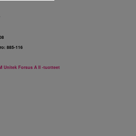
7
08
ro:
885-116
M Unitek Forsus A II -tuotteet